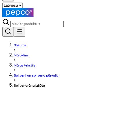
Sākums
/
Mājoklim
/
Mājas tekstils
/
Spilveni un spilvenu pārvalki
/
Spilvendrāna izšūta