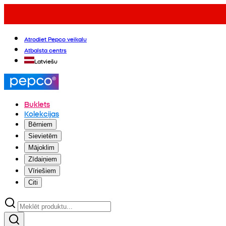
Atrodiet Pepco veikalu
Atbalsta centrs
Latviešu
Buklets
Kolekcijas
Bērniem
Sievietēm
Mājoklim
Zīdaiņiem
Vīriešiem
Citi