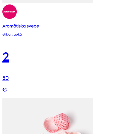
Aromātiska svece
stikla traukā
2
50
€