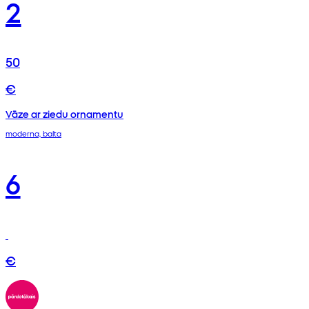
2
50
€
Vāze ar ziedu ornamentu
moderna, balta
6
€