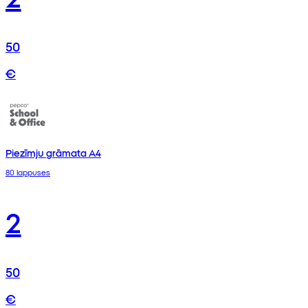
50
€
Piezīmju grāmata A4
80 lappuses
2
50
€