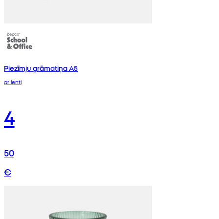
Piezīmju grāmatiņa A5
ar lenti
4
50
€