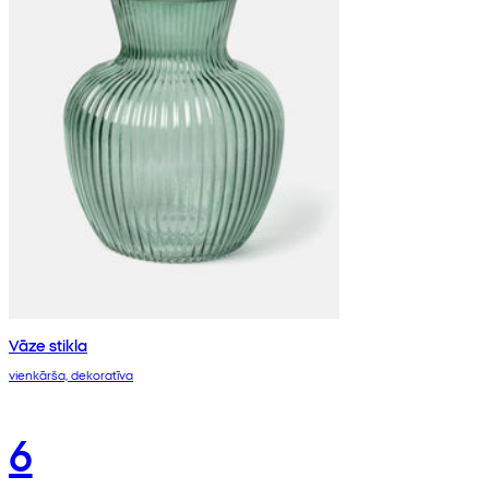
Vāze stikla
vienkārša, dekoratīva
6