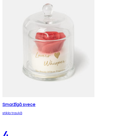
Smaržīgā svece
stikla traukā
4