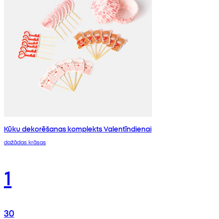
Kūku dekorēšanas komplekts Valentīndienai
dažādas krāsas
1
30