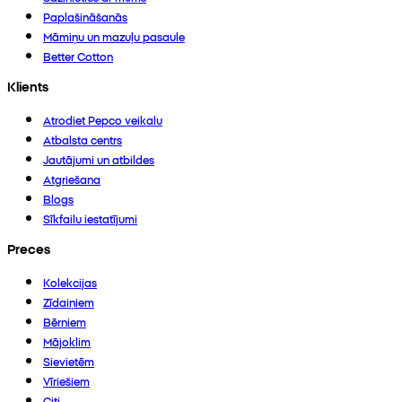
Paplašināšanās
Māmiņu un mazuļu pasaule
Better Cotton
Klients
Atrodiet Pepco veikalu
Atbalsta centrs
Jautājumi un atbildes
Atgriešana
Blogs
Sīkfailu iestatījumi
Preces
Kolekcijas
Zīdaiņiem
Bērniem
Mājoklim
Sievietēm
Vīriešiem
Citi