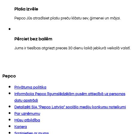
Plaša izvēle
Pepco Jūs atradīsiet plašu preču klāstu sev, ģimenei un mājai.
Pērciet bez bailēm
Jums ir tiesības atgriezt preces 30 dienu laikā jebkurā veikalā valstī.
Pepco
Privātuma politika
Informācija Pepco līgumslēdzējām pusēm attiecībā uz personas
datu apstrādi
Detalizēti SIA “Pepco Latvija” sociālo mediju konkursu noteikumi
Par uzņēmumu
Mūsu atbildība
Karjera
Sazinieties ar mums