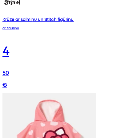
Krūze ar salmiņu un Stitch figūriņu
ar figūriņu
4
50
€