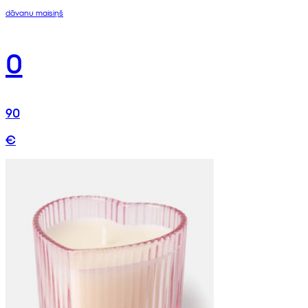
dāvanu maisiņš
0
90
€