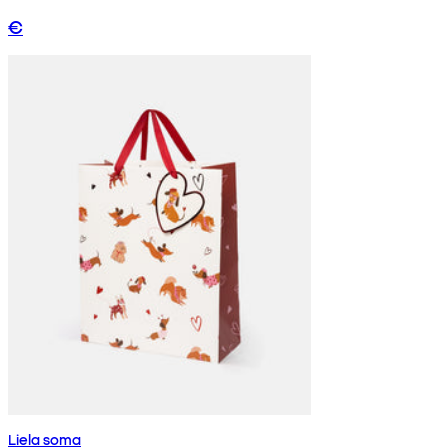
€
Liela soma