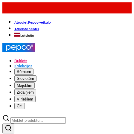
Atrodiet Pepco veikalu
Atbalsta centrs
Latviešu
Buklets
Kolekcijas
Bērniem
Sievietēm
Mājoklim
Zīdaiņiem
Vīriešiem
Citi