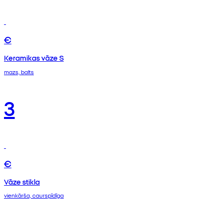
€
Keramikas vāze S
mazs, balts
3
€
Vāze stikla
vienkārša, caurspīdīga