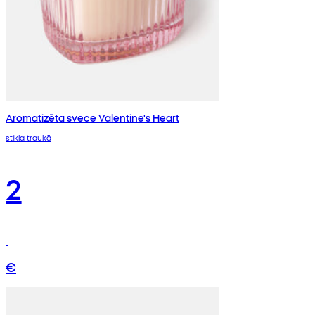
Aromatizēta svece Valentine's Heart
stikla traukā
2
€