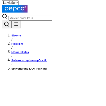
Sākums
/
Mājoklim
/
Mājas tekstils
/
Spilveni un spilvenu pārvalki
/
Spilvendrāna 100% kokvilna