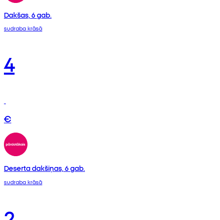
Dakšas, 6 gab.
sudraba krāsā
4
€
Deserta dakšiņas, 6 gab.
sudraba krāsā
2