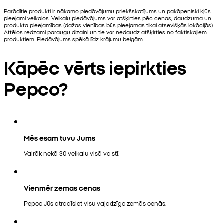
Parādītie produkti ir nākamo piedāvājumu priekšskatījums un pakāpeniski kļūs
pieejami veikalos. Veikalu piedāvājums var atšķirties pēc cenas, daudzuma un
produkta pieejamības (dažas vienības būs pieejamas tikai atsevišķās lokācijās).
Attēlos redzami paraugu dizaini un tie var nedaudz atšķirties no faktiskajiem
produktiem. Piedāvājums spēkā līdz krājumu beigām.
Kāpēc vērts iepirkties
Pepco?
Mēs esam tuvu Jums
Vairāk nekā 30 veikalu visā valstī.
Vienmēr zemas cenas
Pepco Jūs atradīsiet visu vajadzīgo zemās cenās.