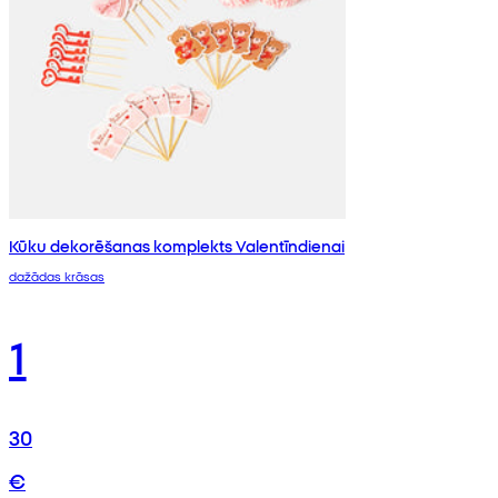
Kūku dekorēšanas komplekts Valentīndienai
dažādas krāsas
1
30
€