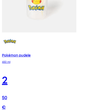
Pokémon pudele
450 ml
2
50
€