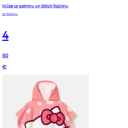
Krūze ar salmiņu un Stitch figūriņu
ar figūriņu
4
50
€