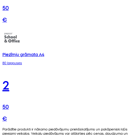
50
€
Piezīmju grāmata A4
80 lappuses
2
50
€
Parādītie produkti ir nākamo piedāvājumu priekšskatījums un pakāpeniski kļūs
pieejami veikalos. Veikalu piedāvājums var atšķirties pēc cenas, daudzuma un