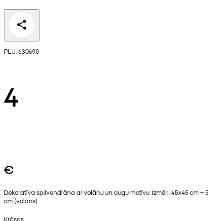
PLU: 630690
4
€
Dekoratīva spilvendrāna ar volānu un augu motīvu. Izmēri: 45x45 cm + 5
cm (volāns).
Krāsas