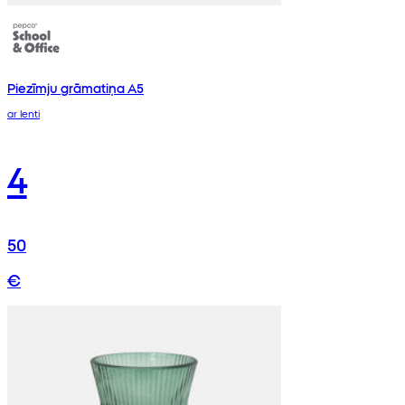
Piezīmju grāmatiņa A5
ar lenti
4
50
€