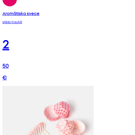
Aromātiska svece
stikla traukā
2
50
€