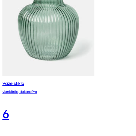
Vāze stikla
vienkārša, dekoratīva
6