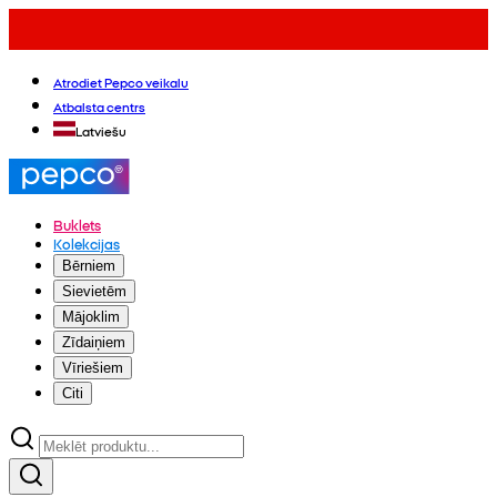
Atrodiet Pepco veikalu
Atbalsta centrs
Latviešu
Buklets
Kolekcijas
Bērniem
Sievietēm
Mājoklim
Zīdaiņiem
Vīriešiem
Citi