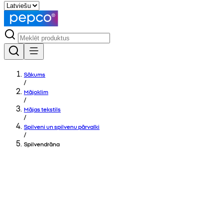
Sākums
/
Mājoklim
/
Mājas tekstils
/
Spilveni un spilvenu pārvalki
/
Spilvendrāna