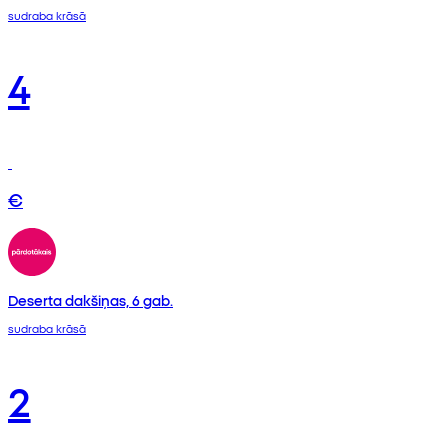
sudraba krāsā
4
€
Deserta dakšiņas, 6 gab.
sudraba krāsā
2