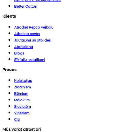
Better Cotton
Klients
Atrodiet Pepco veikalu
Atbalsta centrs
Jautājumi un atbildes
Atgriešana
Blogs
Sīkfailu iestatījumi
Preces
Kolekcijas
Zīdaiņiem
Bērniem
Mājoklim
Sievietēm
Vīriešiem
Citi
Mūs varat atrast arī