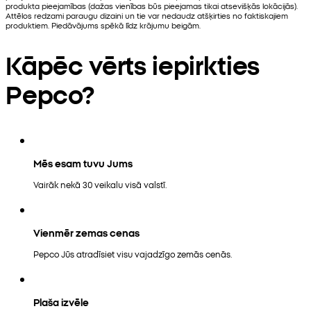
produkta pieejamības (dažas vienības būs pieejamas tikai atsevišķās lokācijās).
Attēlos redzami paraugu dizaini un tie var nedaudz atšķirties no faktiskajiem
produktiem. Piedāvājums spēkā līdz krājumu beigām.
Kāpēc vērts iepirkties
Pepco?
Mēs esam tuvu Jums
Vairāk nekā 30 veikalu visā valstī.
Vienmēr zemas cenas
Pepco Jūs atradīsiet visu vajadzīgo zemās cenās.
Plaša izvēle