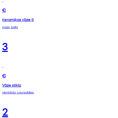
€
Keramikas vāze S
mazs, balts
3
€
Vāze stikla
vienkārša, caurspīdīga
2