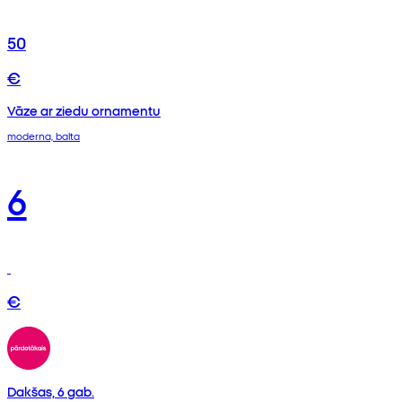
50
€
Vāze ar ziedu ornamentu
moderna, balta
6
€
Dakšas, 6 gab.