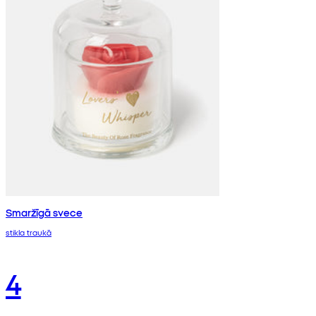
Smaržīgā svece
stikla traukā
4