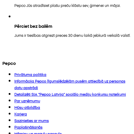
Pepco Jūs atradīsiet plašu preču klāstu sev, ģimenei un mājai.
Pērciet bez bailēm
Jums ir tiesības atgriezt preces 30 dienu laikā jebkurā veikalā valstī.
Pepco
Privātuma politika
Informācija Pepco līgumslēdzējām pusēm attiecībā uz personas
datu apstrādi
Detalizēti SIA “Pepco Latvija” sociālo mediju konkursu noteikumi
Par uzņēmumu
Mūsu atbildība
Karjera
Sazinieties ar mums
Paplašināšanās
Māmiņu un mazuļu pasaule