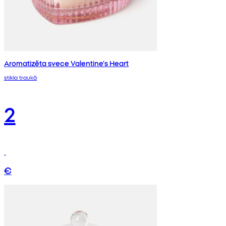
Aromatizēta svece Valentine's Heart
stikla traukā
2
€