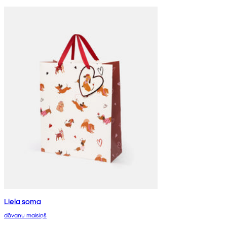
Liela soma
dāvanu maisiņš