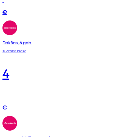
€
Dakšas, 6 gab.
sudraba krāsā
4
€