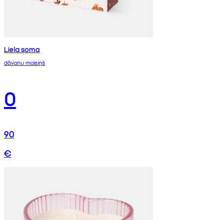
Liela soma
dāvanu maisiņš
0
90
€