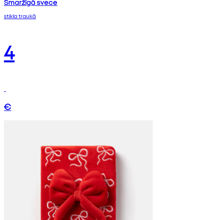
Smaržīgā svece
stikla traukā
4
€