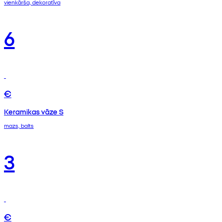
vienkārša, dekoratīva
6
€
Keramikas vāze S
mazs, balts
3
€