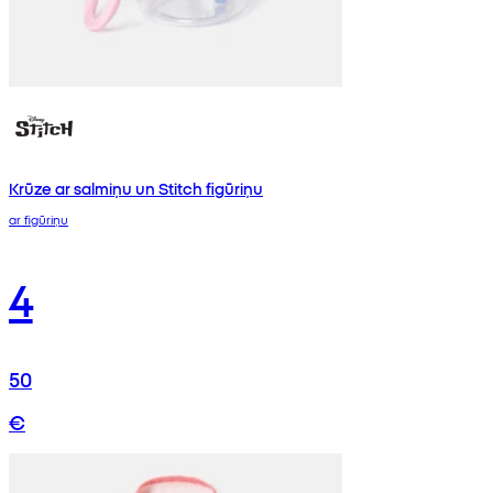
Krūze ar salmiņu un Stitch figūriņu
ar figūriņu
4
50
€