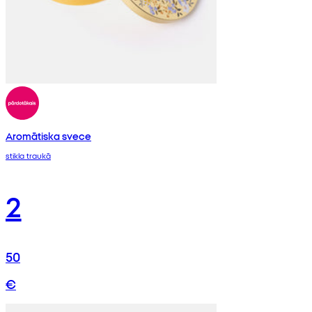
Aromātiska svece
stikla traukā
2
50
€