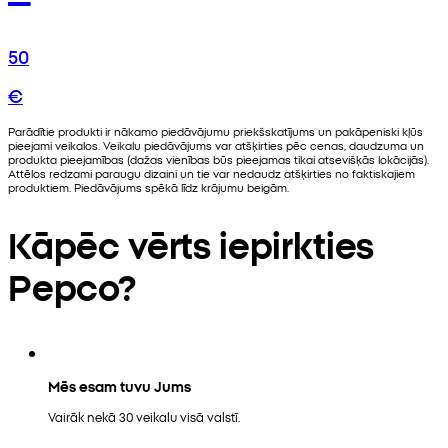
50
€
Parādītie produkti ir nākamo piedāvājumu priekšskatījums un pakāpeniski kļūs
pieejami veikalos. Veikalu piedāvājums var atšķirties pēc cenas, daudzuma un
produkta pieejamības (dažas vienības būs pieejamas tikai atsevišķās lokācijās).
Attēlos redzami paraugu dizaini un tie var nedaudz atšķirties no faktiskajiem
produktiem. Piedāvājums spēkā līdz krājumu beigām.
Kāpēc vērts iepirkties
Pepco?
Mēs esam tuvu Jums
Vairāk nekā 30 veikalu visā valstī.