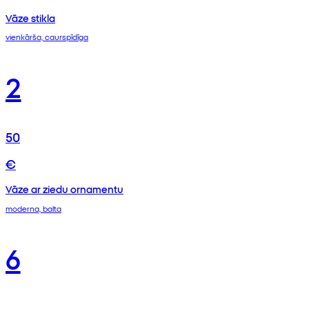
Vāze stikla
vienkārša, caurspīdīga
2
50
€
Vāze ar ziedu ornamentu
moderna, balta
6