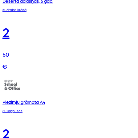
Deserta dakšiņas, 6 gab.
sudraba krāsā
2
50
€
Piezīmju grāmata A4
80 lappuses
2