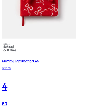
Piezīmju grāmatiņa A5
ar lenti
4
50