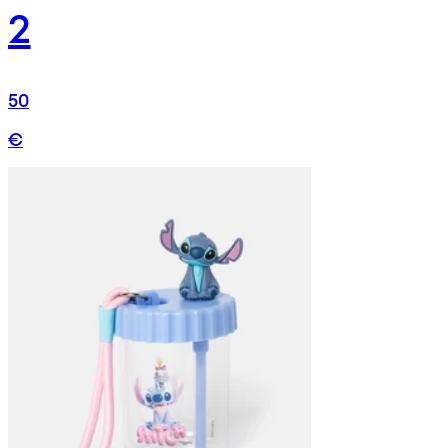
2
50
€