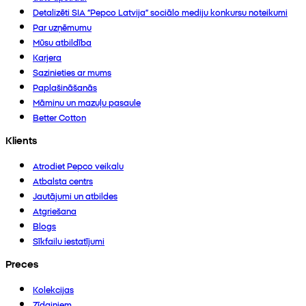
Detalizēti SIA “Pepco Latvija” sociālo mediju konkursu noteikumi
Par uzņēmumu
Mūsu atbildība
Karjera
Sazinieties ar mums
Paplašināšanās
Māmiņu un mazuļu pasaule
Better Cotton
Klients
Atrodiet Pepco veikalu
Atbalsta centrs
Jautājumi un atbildes
Atgriešana
Blogs
Sīkfailu iestatījumi
Preces
Kolekcijas
Zīdaiņiem