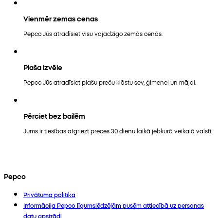
Vienmēr zemas cenas
Pepco Jūs atradīsiet visu vajadzīgo zemās cenās.
Plaša izvēle
Pepco Jūs atradīsiet plašu preču klāstu sev, ģimenei un mājai.
Pērciet bez bailēm
Jums ir tiesības atgriezt preces 30 dienu laikā jebkurā veikalā valstī.
Pepco
Privātuma politika
Informācija Pepco līgumslēdzējām pusēm attiecībā uz personas
datu apstrādi