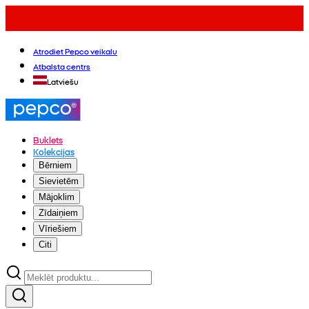
Atrodiet Pepco veikalu
Atbalsta centrs
Latviešu
Buklets
Kolekcijas
Bērniem
Sievietēm
Mājoklim
Zīdaiņiem
Vīriešiem
Citi