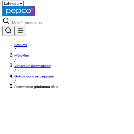
Sākums
/
Mājoklim
/
Virtuve un ēdamistaba
/
Gatavošana un cepšana
/
Plastmasas griešanas dēlis