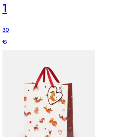
1
30
€