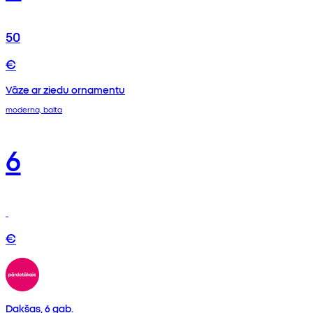
50
€
Vāze ar ziedu ornamentu
moderna, balta
6
€
Dakšas, 6 gab.