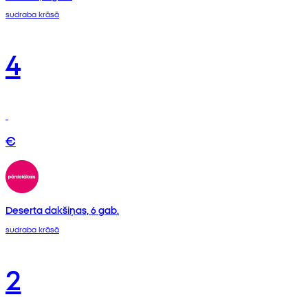
sudraba krāsā
4
€
Deserta dakšiņas, 6 gab.
sudraba krāsā
2