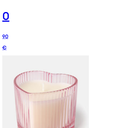
0
90
€