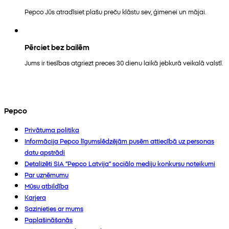
Pepco Jūs atradīsiet plašu preču klāstu sev, ģimenei un mājai.
Pērciet bez bailēm
Jums ir tiesības atgriezt preces 30 dienu laikā jebkurā veikalā valstī.
Pepco
Privātuma politika
Informācija Pepco līgumslēdzējām pusēm attiecībā uz personas
datu apstrādi
Detalizēti SIA “Pepco Latvija” sociālo mediju konkursu noteikumi
Par uzņēmumu
Mūsu atbildība
Karjera
Sazinieties ar mums
Paplašināšanās