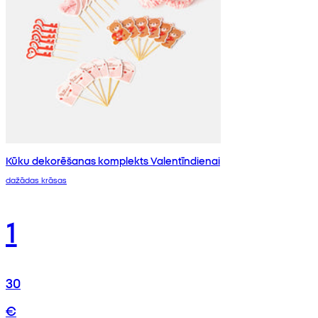
Kūku dekorēšanas komplekts Valentīndienai
dažādas krāsas
1
30
€