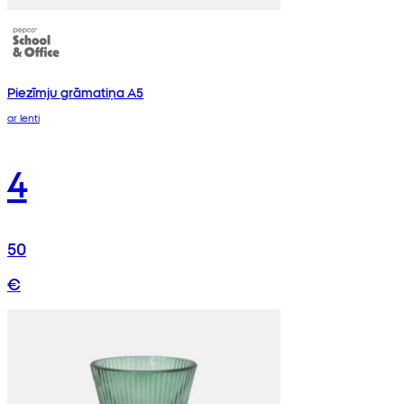
Piezīmju grāmatiņa A5
ar lenti
4
50
€