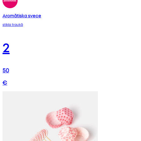
Aromātiska svece
stikla traukā
2
50
€