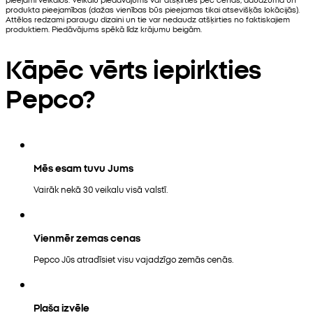
produkta pieejamības (dažas vienības būs pieejamas tikai atsevišķās lokācijās).
Attēlos redzami paraugu dizaini un tie var nedaudz atšķirties no faktiskajiem
produktiem. Piedāvājums spēkā līdz krājumu beigām.
Kāpēc vērts iepirkties
Pepco?
Mēs esam tuvu Jums
Vairāk nekā 30 veikalu visā valstī.
Vienmēr zemas cenas
Pepco Jūs atradīsiet visu vajadzīgo zemās cenās.
Plaša izvēle