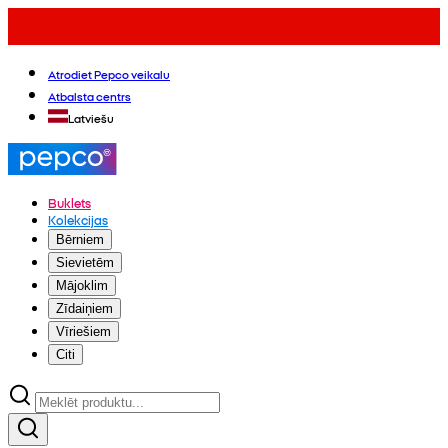
Atrodiet Pepco veikalu
Atbalsta centrs
Latviešu
Buklets
Kolekcijas
Bērniem
Sievietēm
Mājoklim
Zīdaiņiem
Vīriešiem
Citi