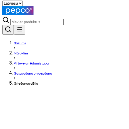
Sākums
/
Mājoklim
/
Virtuve un ēdamistaba
/
Gatavošana un cepšana
/
Griešanas dēlis