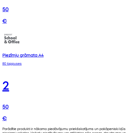
50
€
Piezīmju grāmata A4
80 lappuses
2
50
€
Parādītie produkti ir nākamo piedāvājumu priekšskatījums un pakāpeniski kļūs
pieejami veikalos. Veikalu piedāvājums var atšķirties pēc cenas, daudzuma un