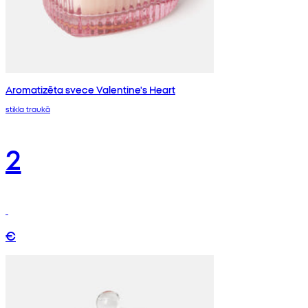
Aromatizēta svece Valentine's Heart
stikla traukā
2
€