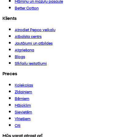
Māmiņu un mazuļu pasaule
Better Cotton
Klients
Atrodiet Pepco veikalu
Atbalsta centrs
Jautājumi un atbildes
Atgriešana
Blogs
Sīkfailu iestatījumi
Preces
Kolekcijas
Zīdaiņiem
Bērniem
Mājoklim
Sievietēm
Vīriešiem
Citi
Mūs varat atrast arī