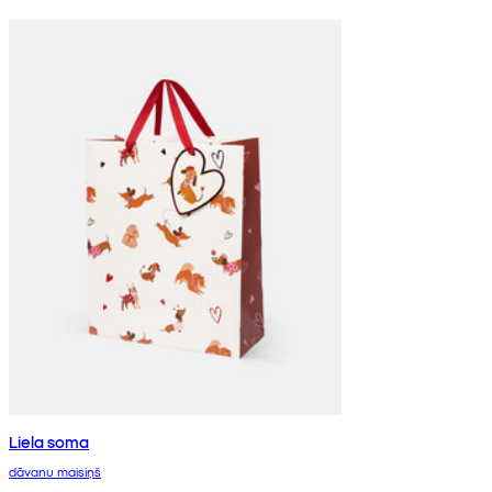
Liela soma
dāvanu maisiņš