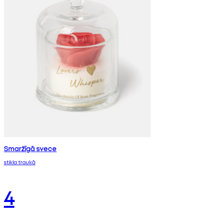
Smaržīgā svece
stikla traukā
4