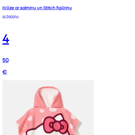
Krūze ar salmiņu un Stitch figūriņu
ar figūriņu
4
50
€