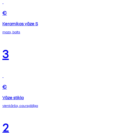
€
Keramikas vāze S
mazs, balts
3
€
Vāze stikla
vienkārša, caurspīdīga
2