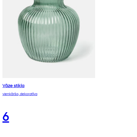
Vāze stikla
vienkārša, dekoratīva
6