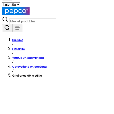
Sākums
/
Mājoklim
/
Virtuve un ēdamistaba
/
Gatavošana un cepšana
/
Griešanas dēlis stikla