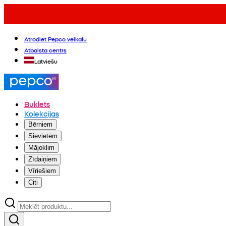
Atrodiet Pepco veikalu
Atbalsta centrs
Latviešu
Buklets
Kolekcijas
Bērniem
Sievietēm
Mājoklim
Zīdaiņiem
Vīriešiem
Citi