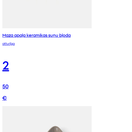
Maza apaļa keramikas suņu bļoda
atturīga
2
50
€