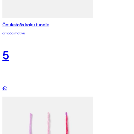
Čaukstošs kaķu tunelis
ar lāča motīvu
5
€