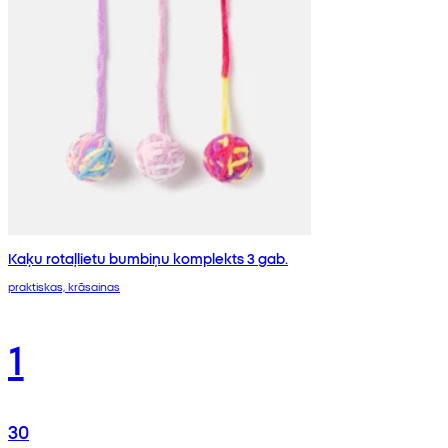
Kaķu rotaļlietu bumbiņu komplekts 3 gab.
praktiskas, krāsainas
1
30