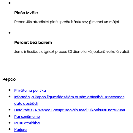
Plaša izvēle
Pepco Jūs atradīsiet plašu preču klāstu sev, ģimenei un mājai.
Pērciet bez bailēm
Jums ir tiesības atgriezt preces 30 dienu laikā jebkurā veikalā valstī.
Pepco
Privātuma politika
Informācija Pepco līgumslēdzējām pusēm attiecībā uz personas
datu apstrādi
Detalizēti SIA “Pepco Latvija” sociālo mediju konkursu noteikumi
Par uzņēmumu
Mūsu atbildība
Karjera