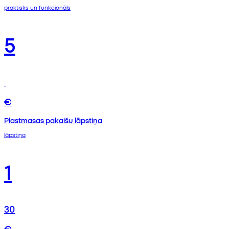
praktisks un funkcionāls
5
€
Plastmasas pakaišu lāpstiņa
lāpstiņa
1
30
€