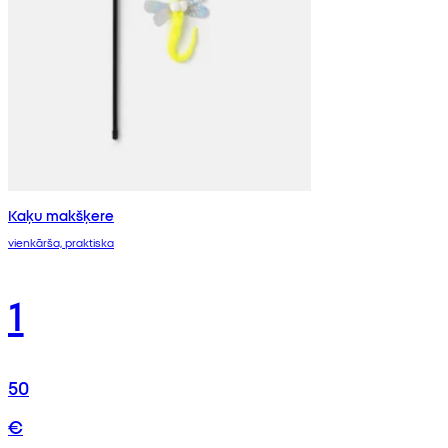
Kaķu makšķere
vienkārša, praktiska
1
50
€