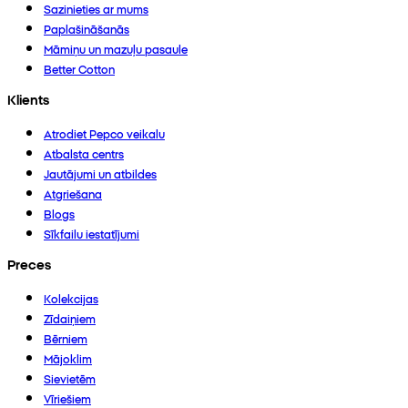
Sazinieties ar mums
Paplašināšanās
Māmiņu un mazuļu pasaule
Better Cotton
Klients
Atrodiet Pepco veikalu
Atbalsta centrs
Jautājumi un atbildes
Atgriešana
Blogs
Sīkfailu iestatījumi
Preces
Kolekcijas
Zīdaiņiem
Bērniem
Mājoklim
Sievietēm
Vīriešiem