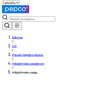
Sākums
/
Citi
/
Preces mājdzīvniekiem
/
Mājdzīvnieku piederumi
/
Mājdzīvnieku sega