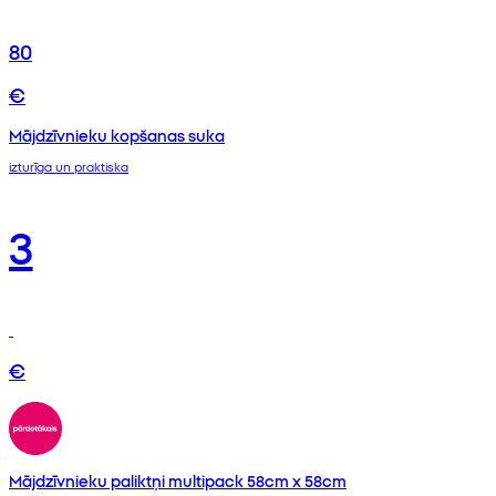
80
€
Mājdzīvnieku kopšanas suka
izturīga un praktiska
3
€
Mājdzīvnieku paliktņi multipack 58cm x 58cm