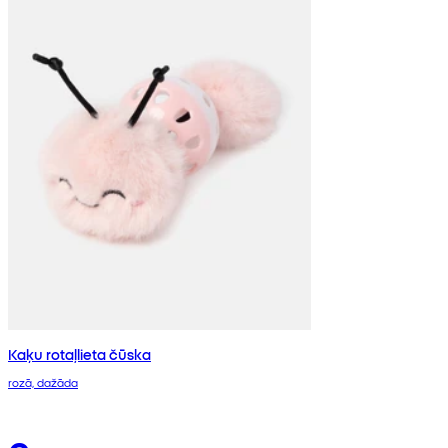
Kaķu rotaļlieta čūska
rozā, dažāda