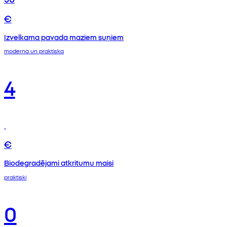
€
Izvelkama pavada maziem suņiem
moderna un praktiska
4
€
Biodegradējami atkritumu maisi
praktiski
0