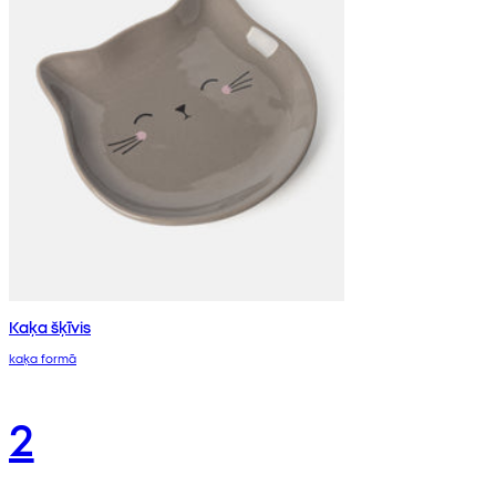
Kaķa šķīvis
kaķa formā
2