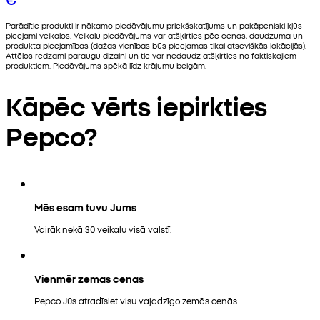
Parādītie produkti ir nākamo piedāvājumu priekšskatījums un pakāpeniski kļūs
pieejami veikalos. Veikalu piedāvājums var atšķirties pēc cenas, daudzuma un
produkta pieejamības (dažas vienības būs pieejamas tikai atsevišķās lokācijās).
Attēlos redzami paraugu dizaini un tie var nedaudz atšķirties no faktiskajiem
produktiem. Piedāvājums spēkā līdz krājumu beigām.
Kāpēc vērts iepirkties
Pepco?
Mēs esam tuvu Jums
Vairāk nekā 30 veikalu visā valstī.
Vienmēr zemas cenas
Pepco Jūs atradīsiet visu vajadzīgo zemās cenās.