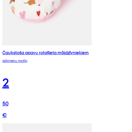
Čaukstoša apavu rotaļlieta mājdzīvniekiem
dzīvnieku motīvi,
2
50
€