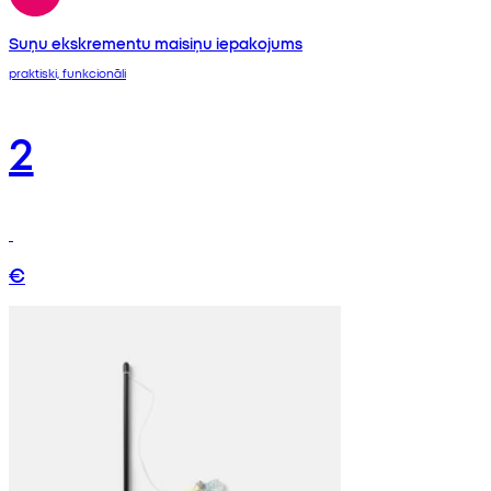
Suņu ekskrementu maisiņu iepakojums
praktiski, funkcionāli
2
€