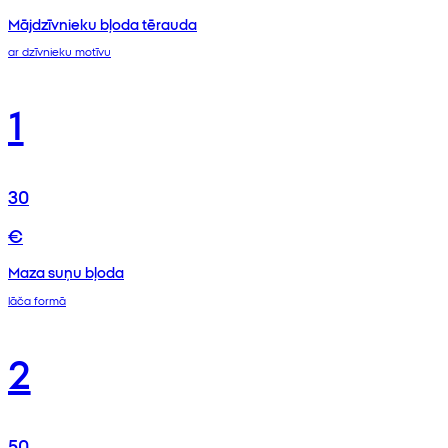
Mājdzīvnieku bļoda tērauda
ar dzīvnieku motīvu
1
30
€
Maza suņu bļoda
lāča formā
2
50