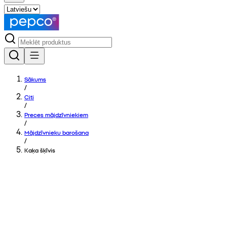
Sākums
/
Citi
/
Preces mājdzīvniekiem
/
Mājdzīvnieku barošana
/
Kaķa šķīvis