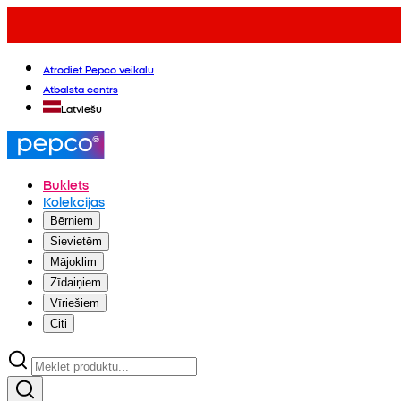
Atrodiet Pepco veikalu
Atbalsta centrs
Latviešu
Buklets
Kolekcijas
Bērniem
Sievietēm
Mājoklim
Zīdaiņiem
Vīriešiem
Citi