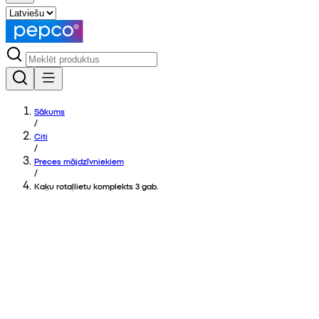
Sākums
/
Citi
/
Preces mājdzīvniekiem
/
Kaķu rotaļlietu komplekts 3 gab.