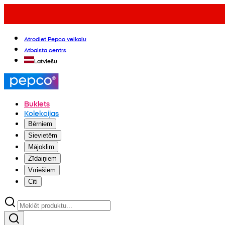
Atrodiet Pepco veikalu
Atbalsta centrs
Latviešu
Buklets
Kolekcijas
Bērniem
Sievietēm
Mājoklim
Zīdaiņiem
Vīriešiem
Citi