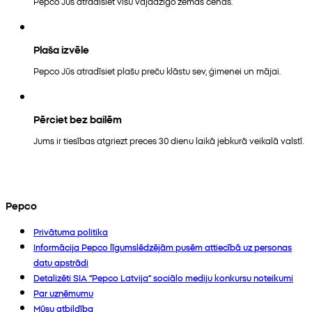
Pepco Jūs atradīsiet visu vajadzīgo zemās cenās.
Plaša izvēle
Pepco Jūs atradīsiet plašu preču klāstu sev, ģimenei un mājai.
Pērciet bez bailēm
Jums ir tiesības atgriezt preces 30 dienu laikā jebkurā veikalā valstī.
Pepco
Privātuma politika
Informācija Pepco līgumslēdzējām pusēm attiecībā uz personas
datu apstrādi
Detalizēti SIA “Pepco Latvija” sociālo mediju konkursu noteikumi
Par uzņēmumu
Mūsu atbildība