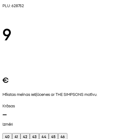
PLU: 628752
9
€
Mīkstas melnas iešļūcenes ar THE SIMPSONS motīvu.
Krāsas
Izmēri
40
41
42
43
44
45
46