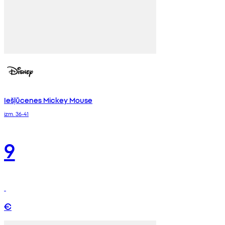
Iešļūcenes Mickey Mouse
izm. 36-41
9
€