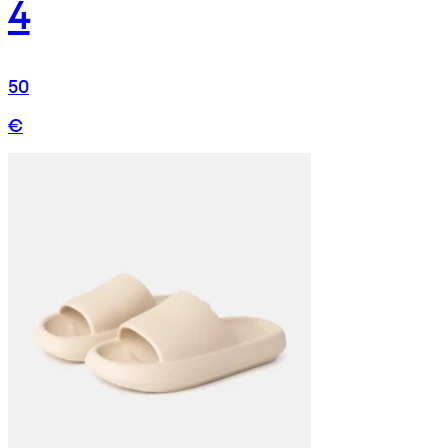
4
50
€