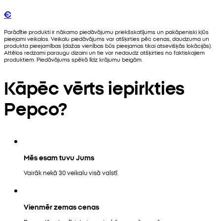
€
Parādītie produkti ir nākamo piedāvājumu priekšskatījums un pakāpeniski kļūs
pieejami veikalos. Veikalu piedāvājums var atšķirties pēc cenas, daudzuma un
produkta pieejamības (dažas vienības būs pieejamas tikai atsevišķās lokācijās).
Attēlos redzami paraugu dizaini un tie var nedaudz atšķirties no faktiskajiem
produktiem. Piedāvājums spēkā līdz krājumu beigām.
Kāpēc vērts iepirkties
Pepco?
Mēs esam tuvu Jums
Vairāk nekā 30 veikalu visā valstī.
Vienmēr zemas cenas