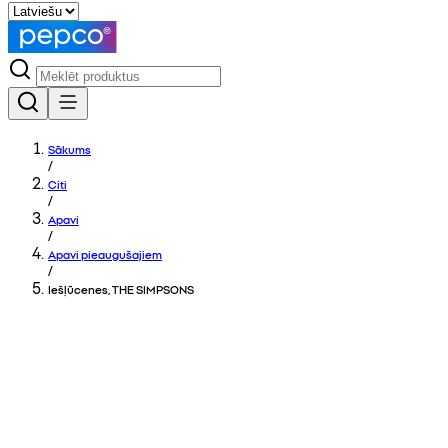
Sākums
/
Citi
/
Apavi
/
Apavi pieaugušajiem
/
Iešļūcenes, THE SIMPSONS