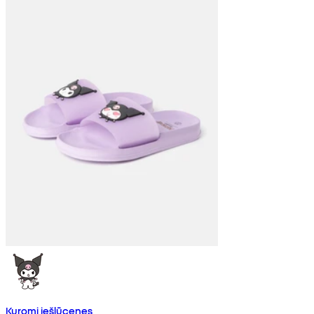
Kuromi iešļūcenes