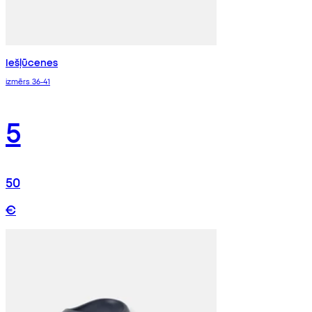
Iešļūcenes
izmērs 36-41
5
50
€