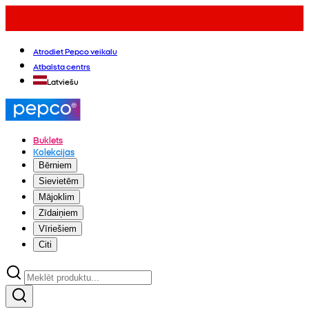
Atrodiet Pepco veikalu
Atbalsta centrs
Latviešu
Buklets
Kolekcijas
Bērniem
Sievietēm
Mājoklim
Zīdaiņiem
Vīriešiem
Citi