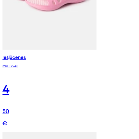
Iešļūcenes
izm. 36-41
4
50
€