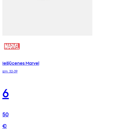
Iešļūcenes Marvel
izm. 32-39
6
50
€