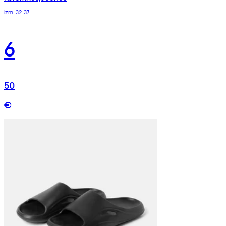
izm. 32-37
6
50
€