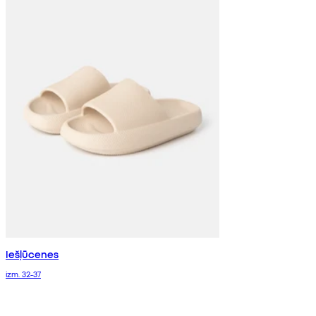
Iešļūcenes
izm. 32-37