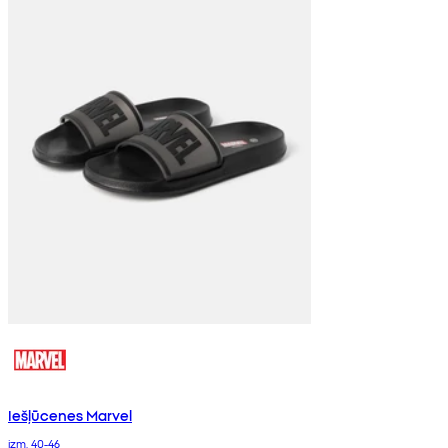
Iešļūcenes Marvel
izm. 40-46