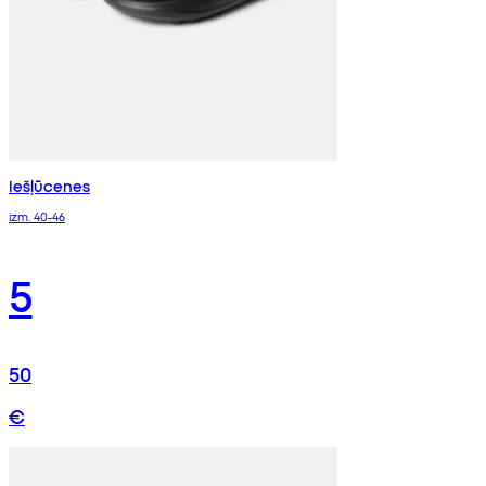
Iešļūcenes
izm. 40-46
5
50
€