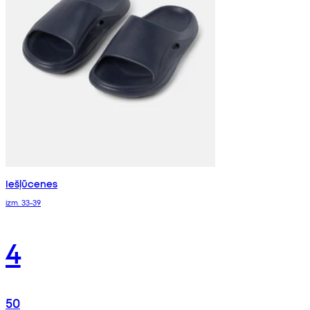
Iešļūcenes
izm. 33-39
4
50