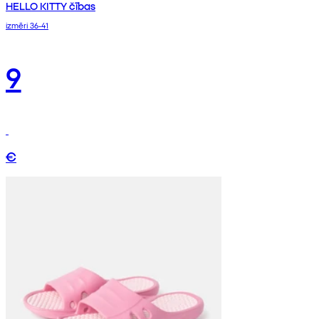
HELLO KITTY čības
izmēri 36-41
9
€