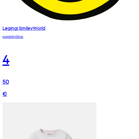
Legingi SmileyWorld
paplatinātas
4
50
€