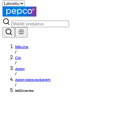
Sākums
/
Citi
/
Apavi
/
Apavi pieaugušajiem
/
Iešļūcenes