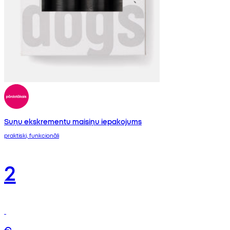
Suņu ekskrementu maisiņu iepakojums
praktiski, funkcionāli
2
€