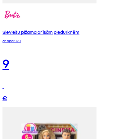
Sieviešu pižama ar īsām piedurknēm
ar apdruku
9
€