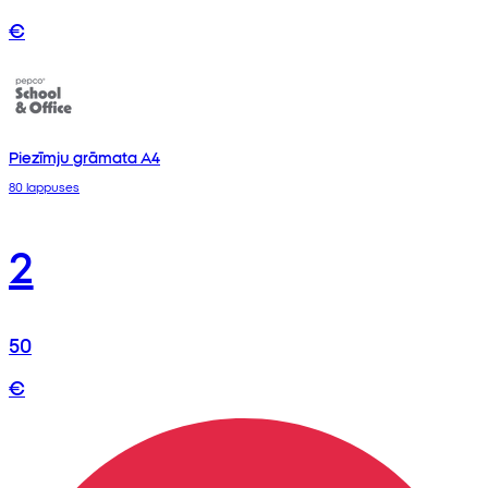
€
Piezīmju grāmata A4
80 lappuses
2
50
€