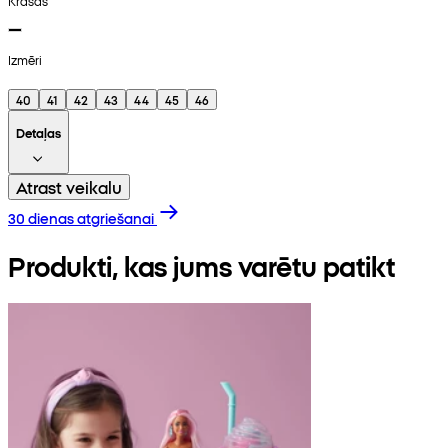
Krāsas
Izmēri
40
41
42
43
44
45
46
Detaļas
Atrast veikalu
30 dienas atgriešanai
Produkti, kas jums varētu patikt