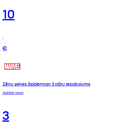
10
€
Zēnu zeķes Spiderman 3 pāru iepakojums
dažādi raksti
3