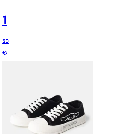
1
50
€