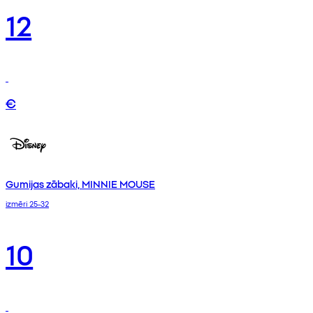
12
€
Gumijas zābaki, MINNIE MOUSE
izmēri 25-32
10