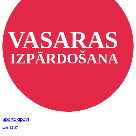
Sporta apavi
izm. 32-37