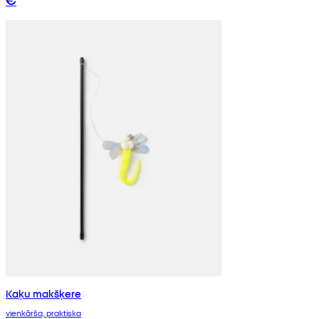
Kaķu makšķere
vienkārša, praktiska