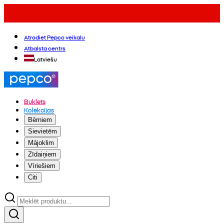
Atrodiet Pepco veikalu
Atbalsta centrs
Latviešu
Buklets
Kolekcijas
Bērniem
Sievietēm
Mājoklim
Zīdaiņiem
Vīriešiem
Citi