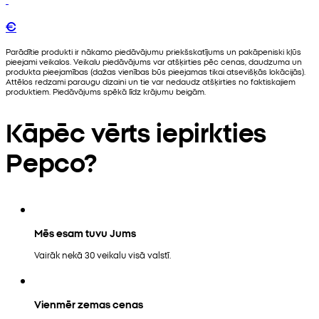
€
Parādītie produkti ir nākamo piedāvājumu priekšskatījums un pakāpeniski kļūs
pieejami veikalos. Veikalu piedāvājums var atšķirties pēc cenas, daudzuma un
produkta pieejamības (dažas vienības būs pieejamas tikai atsevišķās lokācijās).
Attēlos redzami paraugu dizaini un tie var nedaudz atšķirties no faktiskajiem
produktiem. Piedāvājums spēkā līdz krājumu beigām.
Kāpēc vērts iepirkties
Pepco?
Mēs esam tuvu Jums
Vairāk nekā 30 veikalu visā valstī.
Vienmēr zemas cenas