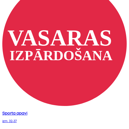
Sporta apavi
izm. 32-37