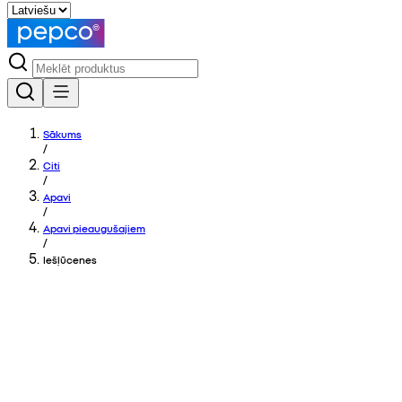
Sākums
/
Citi
/
Apavi
/
Apavi pieaugušajiem
/
Iešļūcenes