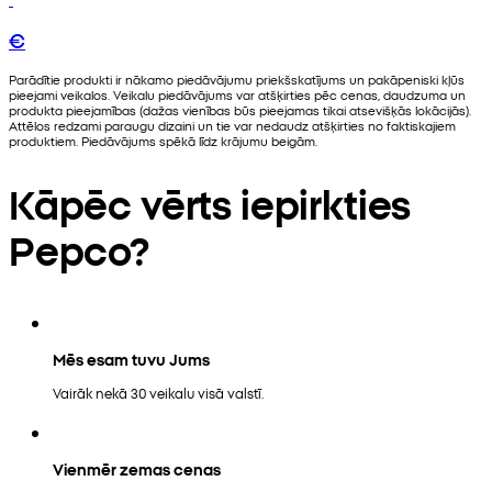
€
Parādītie produkti ir nākamo piedāvājumu priekšskatījums un pakāpeniski kļūs
pieejami veikalos. Veikalu piedāvājums var atšķirties pēc cenas, daudzuma un
produkta pieejamības (dažas vienības būs pieejamas tikai atsevišķās lokācijās).
Attēlos redzami paraugu dizaini un tie var nedaudz atšķirties no faktiskajiem
produktiem. Piedāvājums spēkā līdz krājumu beigām.
Kāpēc vērts iepirkties
Pepco?
Mēs esam tuvu Jums
Vairāk nekā 30 veikalu visā valstī.
Vienmēr zemas cenas