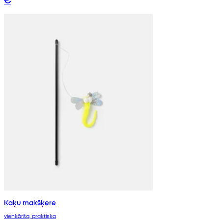
Kaķu makšķere
vienkārša, praktiska