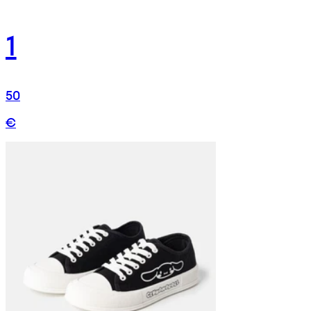
1
50
€