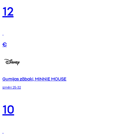
12
€
Gumijas zābaki, MINNIE MOUSE
izmēri 25-32
10