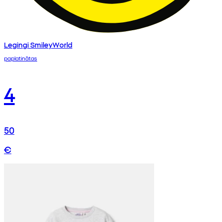
Legingi SmileyWorld
paplatinātas
4
50
€