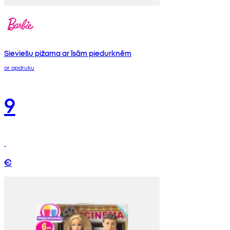
Sieviešu pižama ar īsām piedurknēm
ar apdruku
9
€