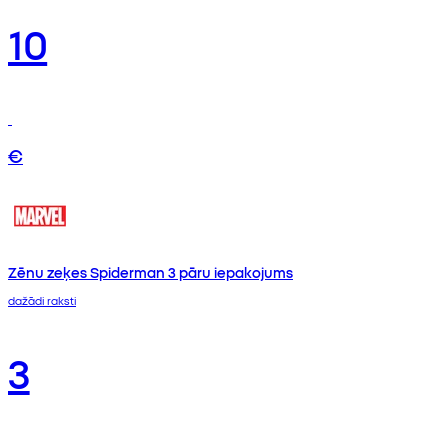
10
€
Zēnu zeķes Spiderman 3 pāru iepakojums
dažādi raksti
3