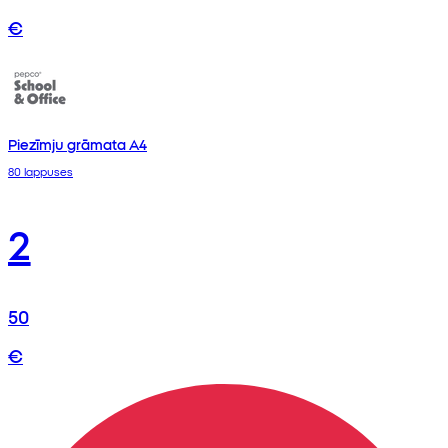
€
Piezīmju grāmata A4
80 lappuses
2
50
€