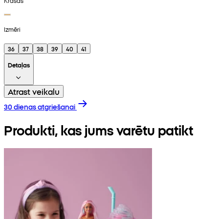
Krāsas
Izmēri
36
37
38
39
40
41
Detaļas
Atrast veikalu
30 dienas atgriešanai
Produkti, kas jums varētu patikt