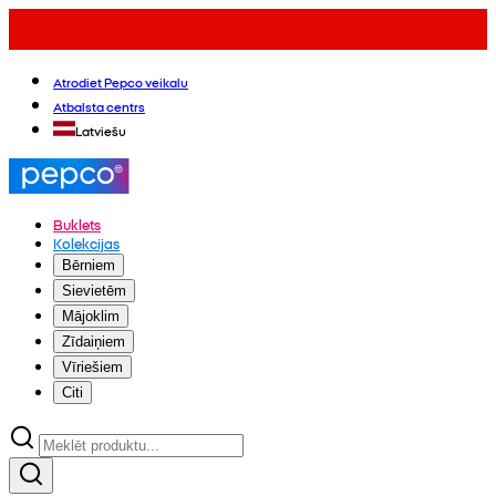
Atrodiet Pepco veikalu
Atbalsta centrs
Latviešu
Buklets
Kolekcijas
Bērniem
Sievietēm
Mājoklim
Zīdaiņiem
Vīriešiem
Citi