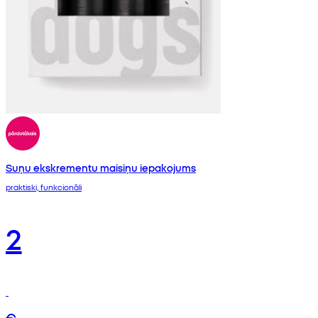
Suņu ekskrementu maisiņu iepakojums
praktiski, funkcionāli
2
€