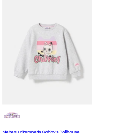
Meiteņu džemperis Gabby's Dollhouse