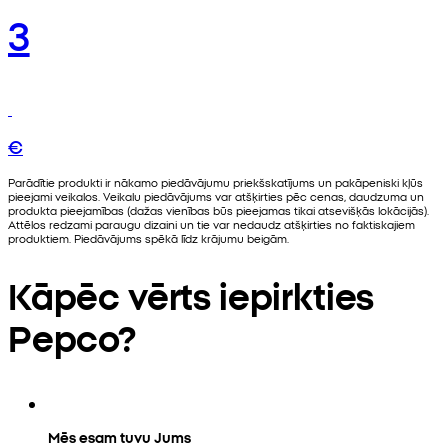
3
€
Parādītie produkti ir nākamo piedāvājumu priekšskatījums un pakāpeniski kļūs
pieejami veikalos. Veikalu piedāvājums var atšķirties pēc cenas, daudzuma un
produkta pieejamības (dažas vienības būs pieejamas tikai atsevišķās lokācijās).
Attēlos redzami paraugu dizaini un tie var nedaudz atšķirties no faktiskajiem
produktiem. Piedāvājums spēkā līdz krājumu beigām.
Kāpēc vērts iepirkties
Pepco?
Mēs esam tuvu Jums