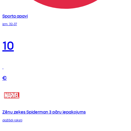
Sporta apavi
izm. 32-37
10
€
Zēnu zeķes Spiderman 3 pāru iepakojums
dažādi raksti