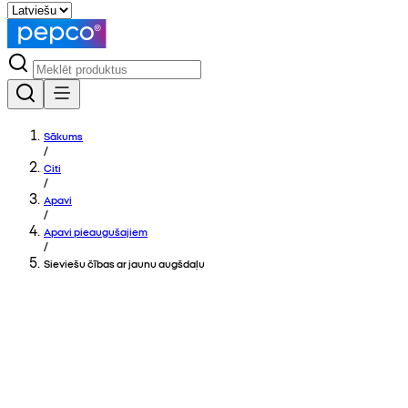
Sākums
/
Citi
/
Apavi
/
Apavi pieaugušajiem
/
Sieviešu čības ar jaunu augšdaļu