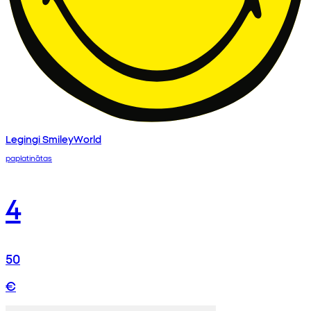
Legingi SmileyWorld
paplatinātas
4
50
€