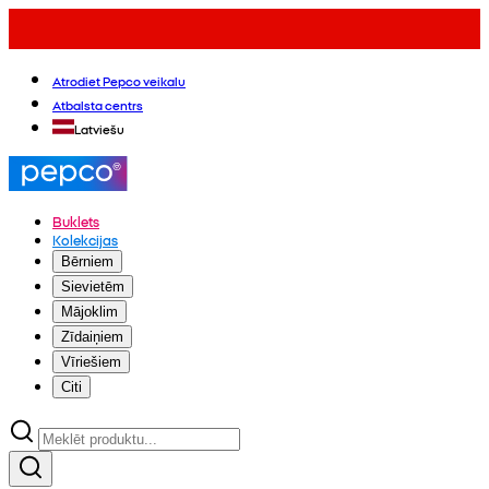
Atrodiet Pepco veikalu
Atbalsta centrs
Latviešu
Buklets
Kolekcijas
Bērniem
Sievietēm
Mājoklim
Zīdaiņiem
Vīriešiem
Citi