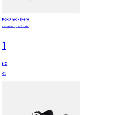
Kaķu makšķere
vienkārša, praktiska
1
50
€