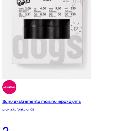
Suņu ekskrementu maisiņu iepakojums
praktiski, funkcionāli
2