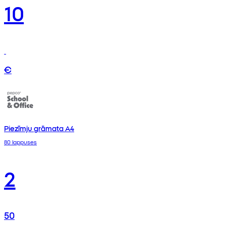
10
€
Piezīmju grāmata A4
80 lappuses
2
50