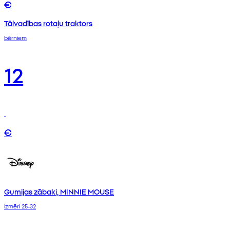
€
Tālvadības rotaļu traktors
bērniem
12
€
Gumijas zābaki, MINNIE MOUSE
izmēri 25-32