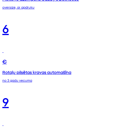
oversize, ar apdruku
6
€
Rotaļu pilsētas kravas automašīna
no 3 gadu vecuma
9