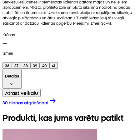
Sieviešu iešļūcenes ir piemērotas ikdienas gaitām mājās un nelieliem
izbraucieniem. Mīksta, profilēta zole un plata siksniņa nodrošina pēdas
stabilitāti un ērtumu ejot. Uzvelkama konstrukcija ar regulējamu siksniņu
atvieglo pielāgošanu un ātru uzvilkšanu. Tumšā krāsa ļauj tās viegli
saskaņot ar dažādu ikdienas apģērbu. Pieejami izmēri 36–41.
Krāsas
Izmēri
36
37
38
39
40
41
Detaļas
Atrast veikalu
30 dienas atgriešanai
Produkti, kas jums varētu patikt