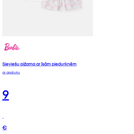
Sieviešu pižama ar īsām piedurknēm
ar apdruku
9
€