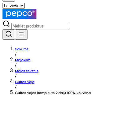
Sākums
/
Mājoklim
/
Mājas tekstils
/
Gultas veļa
/
Gultas veļas komplekts 2 daļu 100% kokvilna