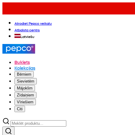
Atrodiet Pepco veikalu
Atbalsta centrs
Latviešu
Buklets
Kolekcijas
Bērniem
Sievietēm
Mājoklim
Zīdaiņiem
Vīriešiem
Citi