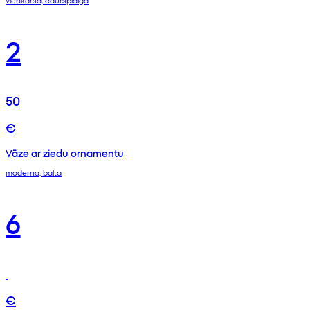
vienkārša, caurspīdīga
2
50
€
Vāze ar ziedu ornamentu
moderna, balta
6
€