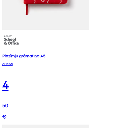
Piezīmju grāmatiņa A5
ar lenti
4
50
€