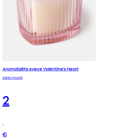
Aromatizēta svece Valentine's Heart
stikla traukā
2
€