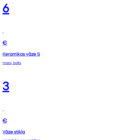
6
€
Keramikas vāze S
mazs, balts
3
€
Vāze stikla