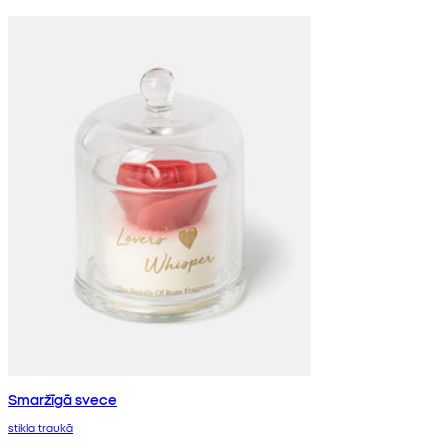
Smaržīgā svece
stikla traukā