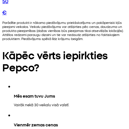
50
€
Parādītie produkti ir nākamo piedāvājumu priekšskatījums un pakāpeniski kļūs
pieejami veikalos. Veikalu piedāvājums var atšķirties pēc cenas, daudzuma un
produkta pieejamības (dažas vienības būs pieejamas tikai atsevišķās lokācijās).
Attēlos redzami paraugu dizaini un tie var nedaudz atšķirties no faktiskajiem
produktiem. Piedāvājums spēkā līdz krājumu beigām.
Kāpēc vērts iepirkties
Pepco?
Mēs esam tuvu Jums
Vairāk nekā 30 veikalu visā valstī.
Vienmēr zemas cenas