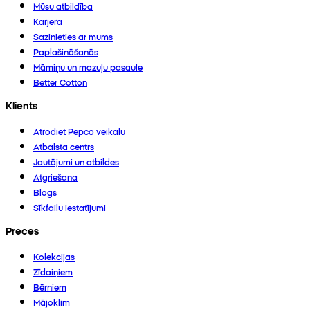
Mūsu atbildība
Karjera
Sazinieties ar mums
Paplašināšanās
Māmiņu un mazuļu pasaule
Better Cotton
Klients
Atrodiet Pepco veikalu
Atbalsta centrs
Jautājumi un atbildes
Atgriešana
Blogs
Sīkfailu iestatījumi
Preces
Kolekcijas
Zīdaiņiem
Bērniem
Mājoklim