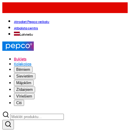
Atrodiet Pepco veikalu
Atbalsta centrs
Latviešu
Buklets
Kolekcijas
Bērniem
Sievietēm
Mājoklim
Zīdaiņiem
Vīriešiem
Citi