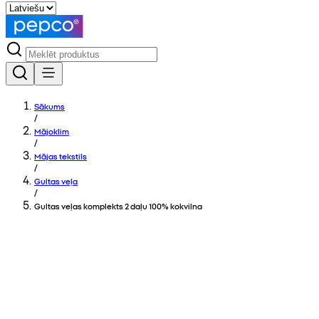
Sākums
/
Mājoklim
/
Mājas tekstils
/
Gultas veļa
/
Gultas veļas komplekts 2 daļu 100% kokvilna