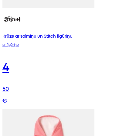
Krūze ar salmiņu un Stitch figūriņu
ar figūriņu
4
50
€