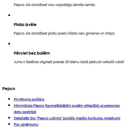
Pepco Jūs atradīsiet visu vajadzīgo zemās cenās.
Plaša izvēle
Pepco Jūs atradīsiet plašu preču klāstu sev, ģimenei un mājai.
Pērciet bez bailēm
Jums ir tiesības atgriezt preces 30 dienu laikā jebkurā veikalā valstī.
Pepco
Privātuma politika
Informācija Pepco līgumslēdzējām pusēm attiecībā uz personas
datu apstrādi
Detalizēti SIA “Pepco Latvija” sociālo mediju konkursu noteikumi
Par uzņēmumu