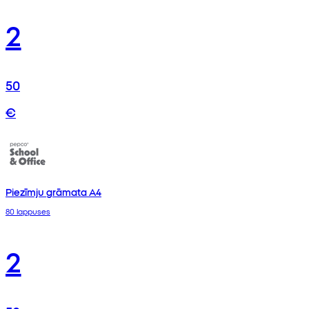
2
50
€
Piezīmju grāmata A4
80 lappuses
2