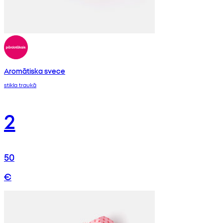
Aromātiska svece
stikla traukā
2
50
€