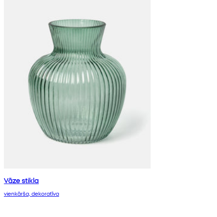
Vāze stikla
vienkārša, dekoratīva