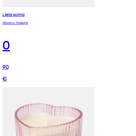
Liela soma
dāvanu maisiņš
0
90
€