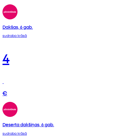
Dakšas, 6 gab.
sudraba krāsā
4
€
Deserta dakšiņas, 6 gab.
sudraba krāsā