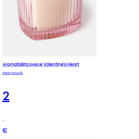
Aromatizēta svece Valentine's Heart
stikla traukā
2
€