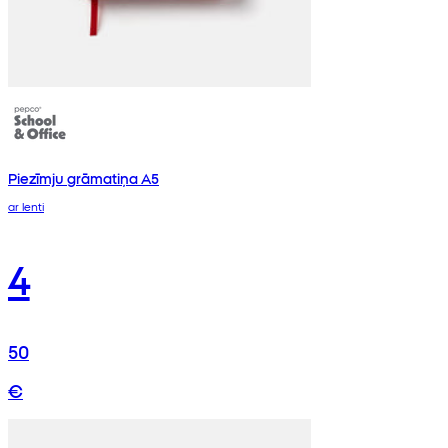
Piezīmju grāmatiņa A5
ar lenti
4
50
€