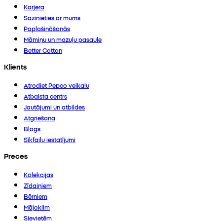
Karjera
Sazinieties ar mums
Paplašināšanās
Māmiņu un mazuļu pasaule
Better Cotton
Klients
Atrodiet Pepco veikalu
Atbalsta centrs
Jautājumi un atbildes
Atgriešana
Blogs
Sīkfailu iestatījumi
Preces
Kolekcijas
Zīdaiņiem
Bērniem
Mājoklim
Sievietēm