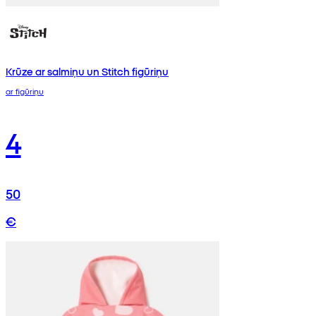
Krūze ar salmiņu un Stitch figūriņu
ar figūriņu
4
50
€