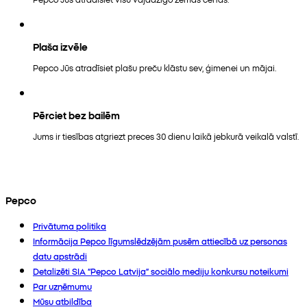
Plaša izvēle
Pepco Jūs atradīsiet plašu preču klāstu sev, ģimenei un mājai.
Pērciet bez bailēm
Jums ir tiesības atgriezt preces 30 dienu laikā jebkurā veikalā valstī.
Pepco
Privātuma politika
Informācija Pepco līgumslēdzējām pusēm attiecībā uz personas
datu apstrādi
Detalizēti SIA “Pepco Latvija” sociālo mediju konkursu noteikumi
Par uzņēmumu
Mūsu atbildība