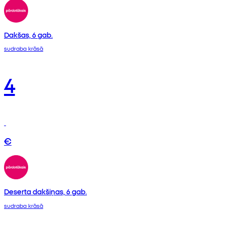
Dakšas, 6 gab.
sudraba krāsā
4
€
Deserta dakšiņas, 6 gab.
sudraba krāsā