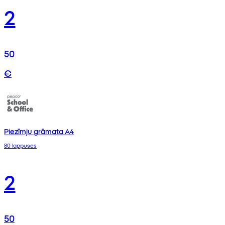
2
50
€
Piezīmju grāmata A4
80 lappuses
2
50