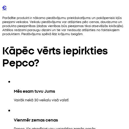
€
Parādītie produkti ir nākamo piedāvājumu priekšskatījums un pakāpeniski kļūs
pieejami veikalos. Veikalu piedāvājums var atšķirties pēc cenas, daudzuma un
produkta pieejamības (dažas vienības būs pieejamas tikai atsevišķās lokācijās).
Attēlos redzami paraugu dizaini un tie var nedaudz atšķirties no faktiskajiem
produktiem. Piedāvājums spēkā līdz krājumu beigām.
Kāpēc vērts iepirkties
Pepco?
Mēs esam tuvu Jums
Vairāk nekā 30 veikalu visā valstī.
Vienmēr zemas cenas
Pepco Jūs atradīsiet visu vajadzīgo zemās cenās.