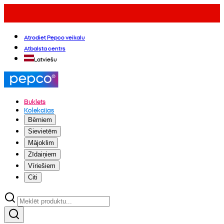
Atrodiet Pepco veikalu
Atbalsta centrs
Latviešu
Buklets
Kolekcijas
Bērniem
Sievietēm
Mājoklim
Zīdaiņiem
Vīriešiem
Citi