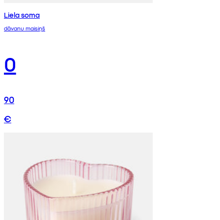
Liela soma
dāvanu maisiņš
0
90
€