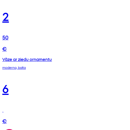
2
50
€
Vāze ar ziedu ornamentu
moderna, balta
6
€