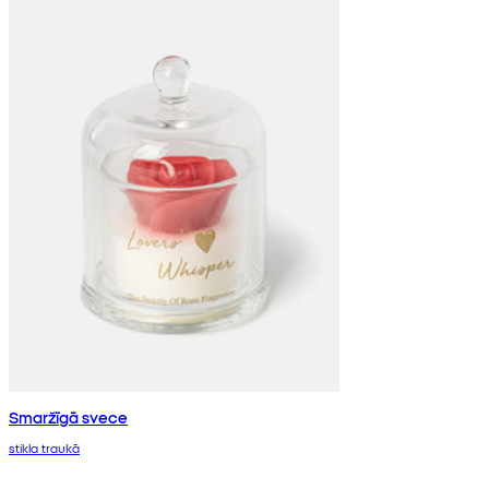
Smaržīgā svece
stikla traukā