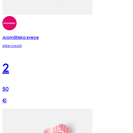
Aromātiska svece
stikla traukā
2
50
€