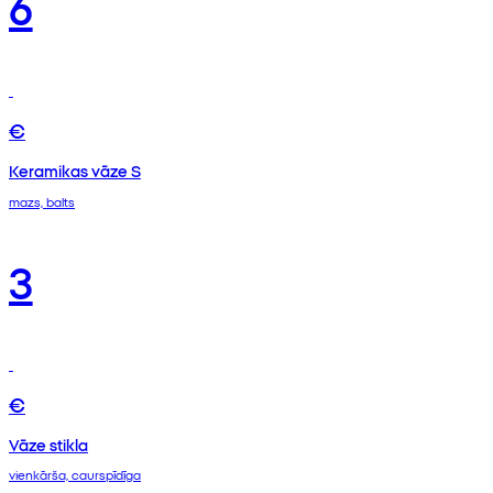
6
€
Keramikas vāze S
mazs, balts
3
€
Vāze stikla
vienkārša, caurspīdīga