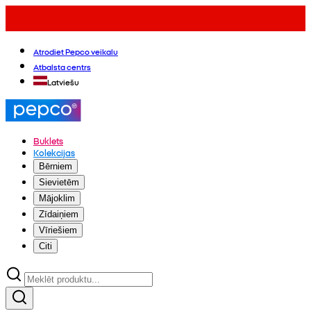
Atrodiet Pepco veikalu
Atbalsta centrs
Latviešu
Buklets
Kolekcijas
Bērniem
Sievietēm
Mājoklim
Zīdaiņiem
Vīriešiem
Citi