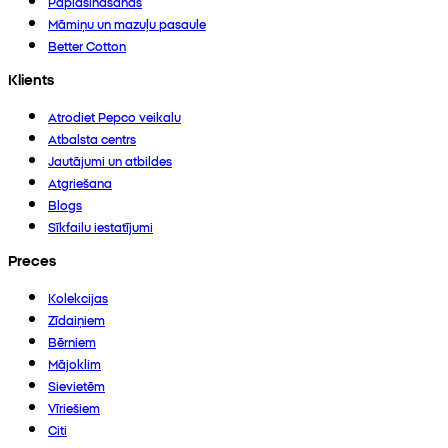
Paplašināšanās
Māmiņu un mazuļu pasaule
Better Cotton
Klients
Atrodiet Pepco veikalu
Atbalsta centrs
Jautājumi un atbildes
Atgriešana
Blogs
Sīkfailu iestatījumi
Preces
Kolekcijas
Zīdaiņiem
Bērniem
Mājoklim
Sievietēm
Vīriešiem
Citi