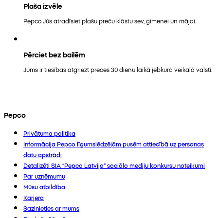
Plaša izvēle
Pepco Jūs atradīsiet plašu preču klāstu sev, ģimenei un mājai.
Pērciet bez bailēm
Jums ir tiesības atgriezt preces 30 dienu laikā jebkurā veikalā valstī.
Pepco
Privātuma politika
Informācija Pepco līgumslēdzējām pusēm attiecībā uz personas
datu apstrādi
Detalizēti SIA “Pepco Latvija” sociālo mediju konkursu noteikumi
Par uzņēmumu
Mūsu atbildība
Karjera
Sazinieties ar mums