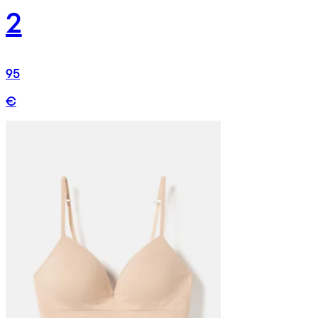
2
95
€