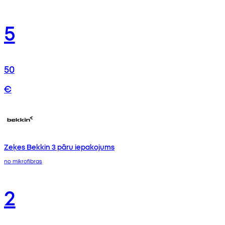
5
50
€
Zeķes Bekkin 3 pāru iepakojums
no mikrofibras
2