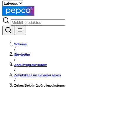
Sākums
/
Sievietēm
/
Apakšveļa sievietēm
/
Zeķubikses un sieviešu zeķes
/
Zeķes Bekkin 2 pāru iepakojums