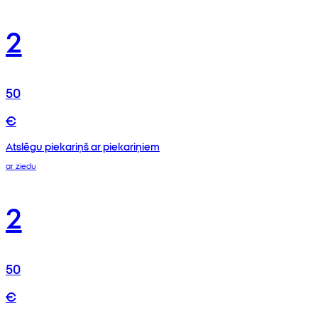
2
50
€
Atslēgu piekariņš ar piekariņiem
ar ziedu
2
50
€