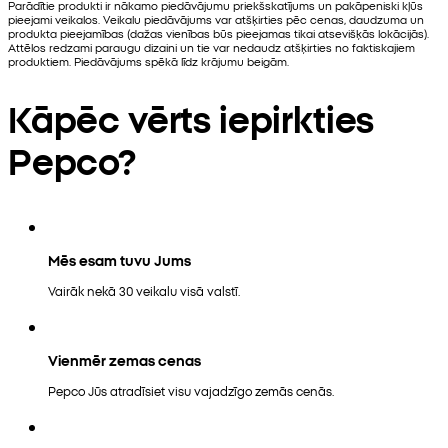
Parādītie produkti ir nākamo piedāvājumu priekšskatījums un pakāpeniski kļūs
pieejami veikalos. Veikalu piedāvājums var atšķirties pēc cenas, daudzuma un
produkta pieejamības (dažas vienības būs pieejamas tikai atsevišķās lokācijās).
Attēlos redzami paraugu dizaini un tie var nedaudz atšķirties no faktiskajiem
produktiem. Piedāvājums spēkā līdz krājumu beigām.
Kāpēc vērts iepirkties
Pepco?
Mēs esam tuvu Jums
Vairāk nekā 30 veikalu visā valstī.
Vienmēr zemas cenas
Pepco Jūs atradīsiet visu vajadzīgo zemās cenās.