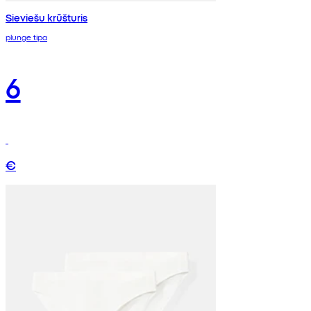
Sieviešu krūšturis
plunge tipa
6
€