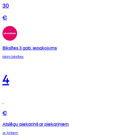
30
€
Biksītes 3 gab. iepakojums
bikini biksītes
4
€
Atslēgu piekariņš ar piekariņiem
ar ķiršiem