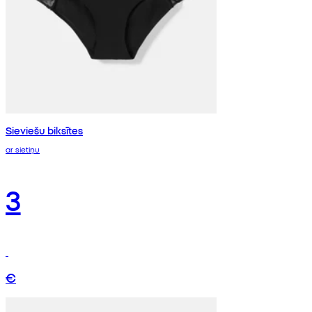
Sieviešu biksītes
ar sietiņu
3
€