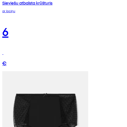
Sieviešu atbalsta krūšturis
ar lociņu
6
€