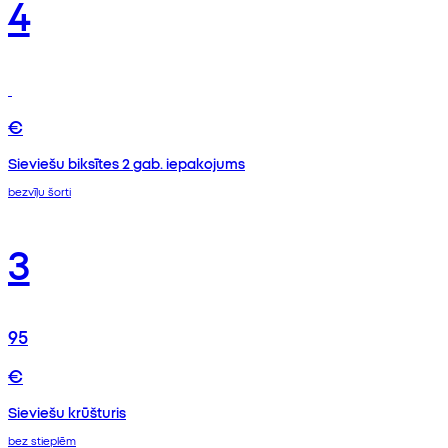
4
€
Sieviešu biksītes 2 gab. iepakojums
bezvīļu šorti
3
95
€
Sieviešu krūšturis
bez stieplēm