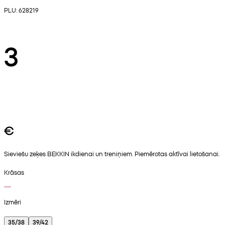
PLU: 628219
3
€
Sieviešu zeķes BEKKIN ikdienai un treniņiem. Piemērotas aktīvai lietošanai.
Krāsas
Izmēri
35/38
39/42