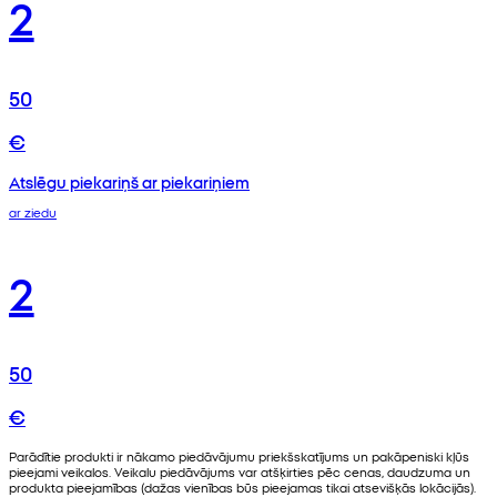
2
50
€
Atslēgu piekariņš ar piekariņiem
ar ziedu
2
50
€
Parādītie produkti ir nākamo piedāvājumu priekšskatījums un pakāpeniski kļūs
pieejami veikalos. Veikalu piedāvājums var atšķirties pēc cenas, daudzuma un
produkta pieejamības (dažas vienības būs pieejamas tikai atsevišķās lokācijās).