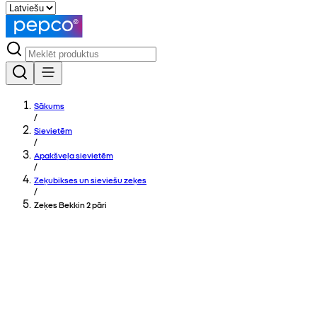
Sākums
/
Sievietēm
/
Apakšveļa sievietēm
/
Zeķubikses un sieviešu zeķes
/
Zeķes Bekkin 2 pāri