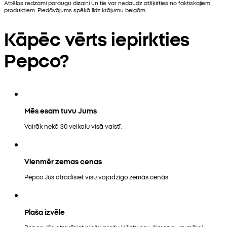
Attēlos redzami paraugu dizaini un tie var nedaudz atšķirties no faktiskajiem
produktiem. Piedāvājums spēkā līdz krājumu beigām.
Kāpēc vērts iepirkties
Pepco?
Mēs esam tuvu Jums
Vairāk nekā 30 veikalu visā valstī.
Vienmēr zemas cenas
Pepco Jūs atradīsiet visu vajadzīgo zemās cenās.
Plaša izvēle