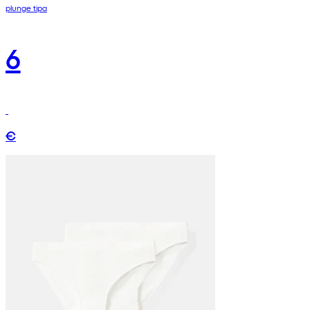
plunge tipa
6
€