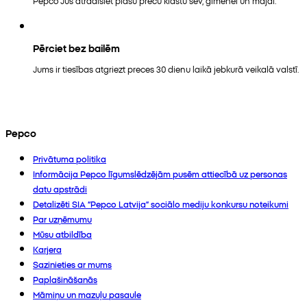
Pepco Jūs atradīsiet plašu preču klāstu sev, ģimenei un mājai.
Pērciet bez bailēm
Jums ir tiesības atgriezt preces 30 dienu laikā jebkurā veikalā valstī.
Pepco
Privātuma politika
Informācija Pepco līgumslēdzējām pusēm attiecībā uz personas
datu apstrādi
Detalizēti SIA “Pepco Latvija” sociālo mediju konkursu noteikumi
Par uzņēmumu
Mūsu atbildība
Karjera
Sazinieties ar mums
Paplašināšanās
Māmiņu un mazuļu pasaule