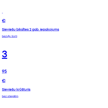
€
Sieviešu biksītes 2 gab. iepakojums
bezvīļu šorti
3
95
€
Sieviešu krūšturis
bez stieplēm