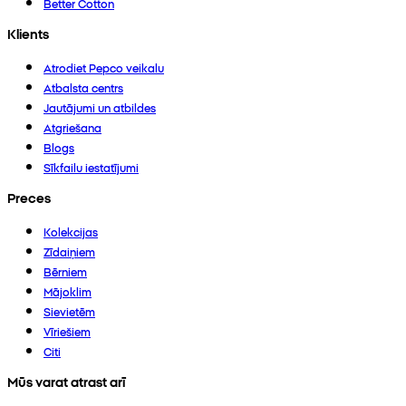
Better Cotton
Klients
Atrodiet Pepco veikalu
Atbalsta centrs
Jautājumi un atbildes
Atgriešana
Blogs
Sīkfailu iestatījumi
Preces
Kolekcijas
Zīdaiņiem
Bērniem
Mājoklim
Sievietēm
Vīriešiem
Citi
Mūs varat atrast arī