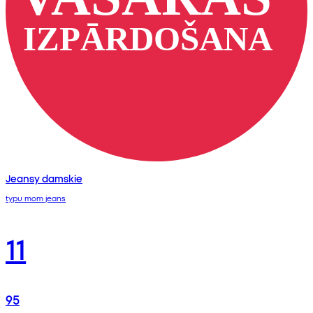
Jeansy damskie
typu mom jeans
11
95