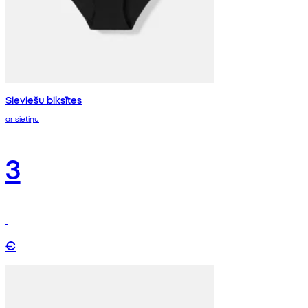
Sieviešu biksītes
ar sietiņu
3
€