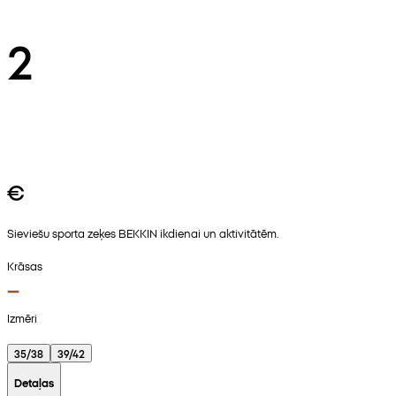
2
€
Sieviešu sporta zeķes BEKKIN ikdienai un aktivitātēm.
Krāsas
Izmēri
35/38
39/42
Detaļas