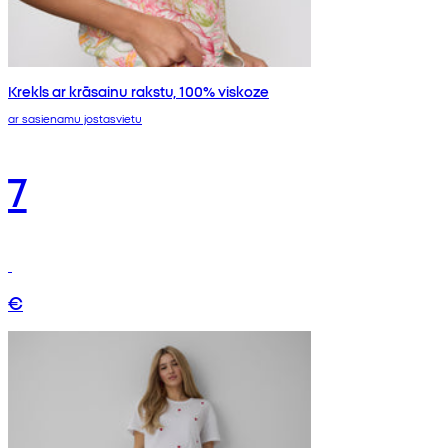
Krekls ar krāsainu rakstu, 100% viskoze
ar sasienamu jostasvietu
7
€