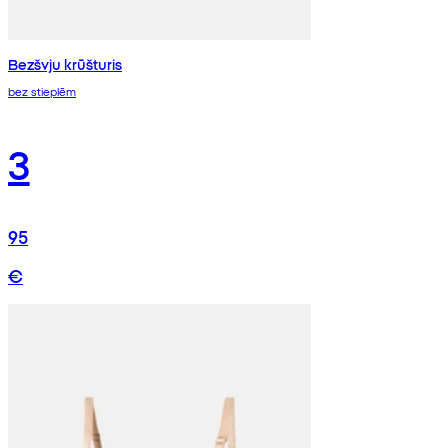
Bezšvju krūšturis
bez stieplēm
3
95
€