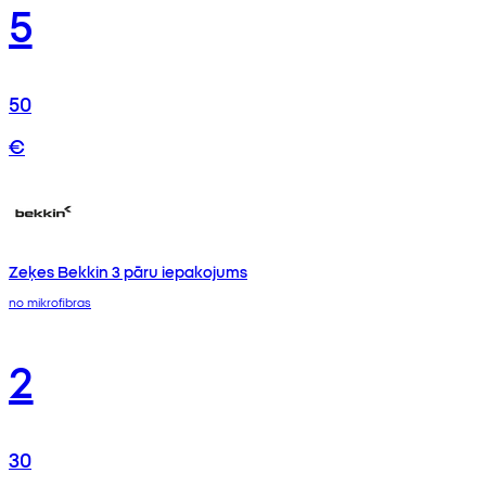
5
50
€
Zeķes Bekkin 3 pāru iepakojums
no mikrofibras
2
30