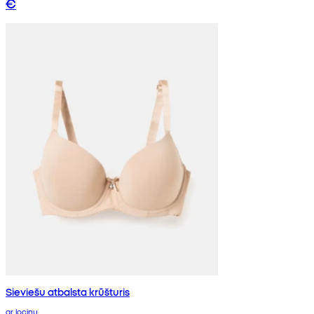
€
Sieviešu atbalsta krūšturis
ar lociņu