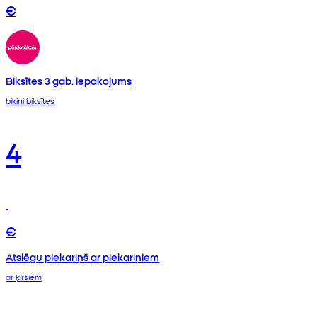
€
Biksītes 3 gab. iepakojums
bikini biksītes
4
€
Atslēgu piekariņš ar piekariņiem
ar ķiršiem