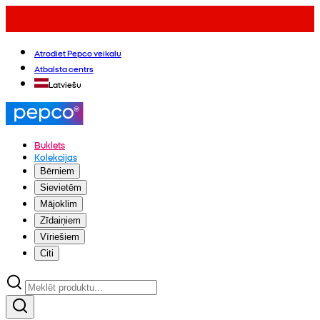
Atrodiet Pepco veikalu
Atbalsta centrs
Latviešu
Buklets
Kolekcijas
Bērniem
Sievietēm
Mājoklim
Zīdaiņiem
Vīriešiem
Citi