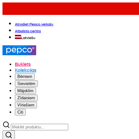
Atrodiet Pepco veikalu
Atbalsta centrs
Latviešu
Buklets
Kolekcijas
Bērniem
Sievietēm
Mājoklim
Zīdaiņiem
Vīriešiem
Citi