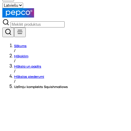
Sākums
/
Mājoklim
/
Māksla un papīrs
/
Mākslas piederumi
/
Uzlīmju komplekts Squishmallows