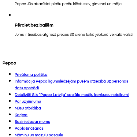
Pepco Jūs atradīsiet plašu preču klāstu sev, ģimenei un mājai.
Pērciet bez bailēm
Jums ir tiesības atgriezt preces 30 dienu laikā jebkurā veikalā valstī.
Pepco
Privātuma politika
Informācija Pepco līgumslēdzējām pusēm attiecībā uz personas
datu apstrādi
Detalizēti SIA “Pepco Latvija” sociālo mediju konkursu noteikumi
Par uzņēmumu
Mūsu atbildība
Karjera
Sazinieties ar mums
Paplašināšanās
Māmiņu un mazuļu pasaule