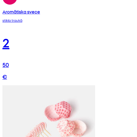
Aromātiska svece
stikla traukā
2
50
€