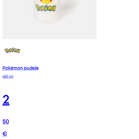
Pokémon pudele
450 ml
2
50
€