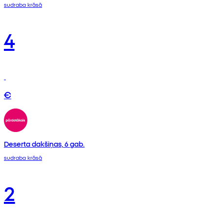
sudraba krāsā
4
€
Deserta dakšiņas, 6 gab.
sudraba krāsā
2