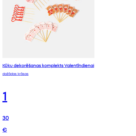
Kūku dekorēšanas komplekts Valentīndienai
dažādas krāsas
1
30
€