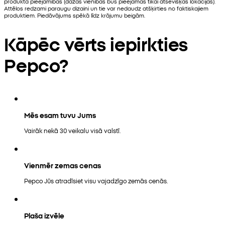
produkta pieejamības (dažas vienības būs pieejamas tikai atsevišķās lokācijās).
Attēlos redzami paraugu dizaini un tie var nedaudz atšķirties no faktiskajiem
produktiem. Piedāvājums spēkā līdz krājumu beigām.
Kāpēc vērts iepirkties
Pepco?
Mēs esam tuvu Jums
Vairāk nekā 30 veikalu visā valstī.
Vienmēr zemas cenas
Pepco Jūs atradīsiet visu vajadzīgo zemās cenās.
Plaša izvēle