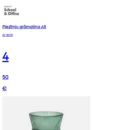
Piezīmju grāmatiņa A5
ar lenti
4
50
€