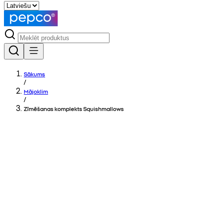
Sākums
/
Mājoklim
/
Zīmēšanas komplekts Squishmallows