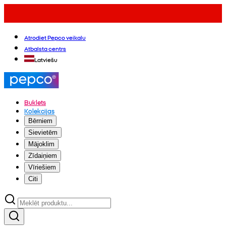
Atrodiet Pepco veikalu
Atbalsta centrs
Latviešu
Buklets
Kolekcijas
Bērniem
Sievietēm
Mājoklim
Zīdaiņiem
Vīriešiem
Citi