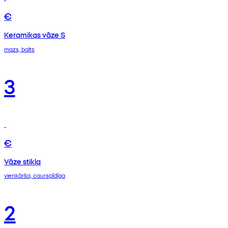
€
Keramikas vāze S
mazs, balts
3
€
Vāze stikla
vienkārša, caurspīdīga
2