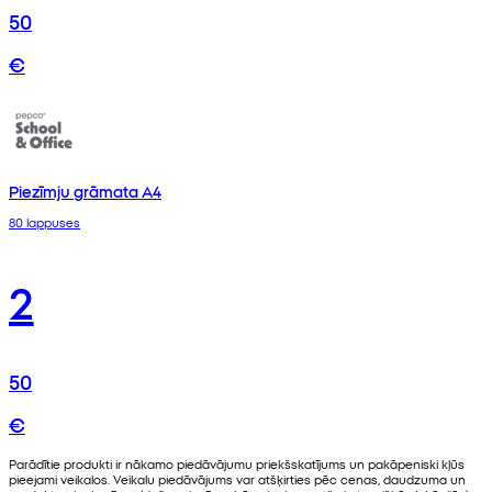
50
€
Piezīmju grāmata A4
80 lappuses
2
50
€
Parādītie produkti ir nākamo piedāvājumu priekšskatījums un pakāpeniski kļūs
pieejami veikalos. Veikalu piedāvājums var atšķirties pēc cenas, daudzuma un