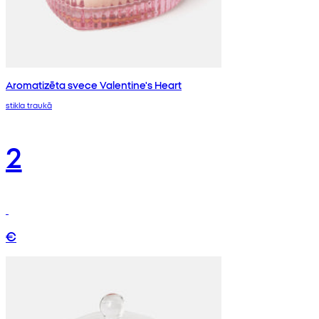
Aromatizēta svece Valentine's Heart
stikla traukā
2
€