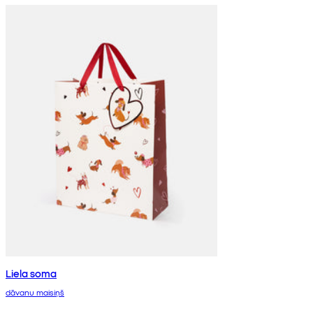
Liela soma
dāvanu maisiņš