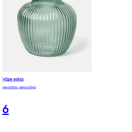
Vāze stikla
vienkārša, dekoratīva
6