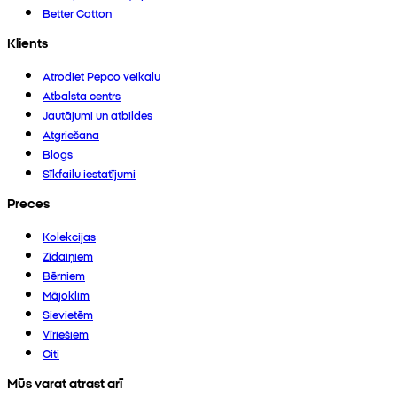
Better Cotton
Klients
Atrodiet Pepco veikalu
Atbalsta centrs
Jautājumi un atbildes
Atgriešana
Blogs
Sīkfailu iestatījumi
Preces
Kolekcijas
Zīdaiņiem
Bērniem
Mājoklim
Sievietēm
Vīriešiem
Citi
Mūs varat atrast arī