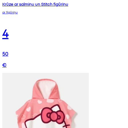
Krūze ar salmiņu un Stitch figūriņu
ar figūriņu
4
50
€