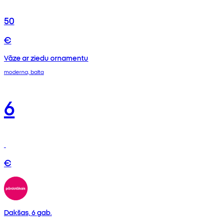
50
€
Vāze ar ziedu ornamentu
moderna, balta
6
€
Dakšas, 6 gab.