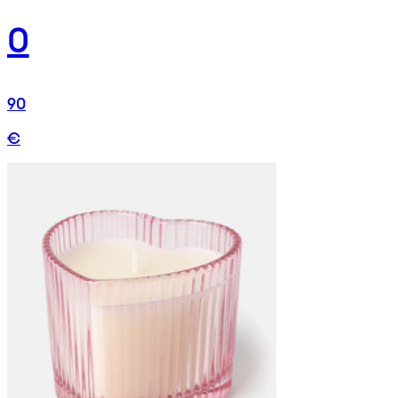
0
90
€