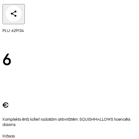
PLU: 629134
6
€
Komplekts ērtā koferī radošām aktivitātēm. SQUISHMALLOWS licencēts
dizains.
Krāsas