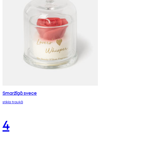
Smaržīgā svece
stikla traukā
4