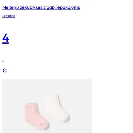
Meiteņu zeķubikses 2 gab. iepakojums
rievotas
4
€