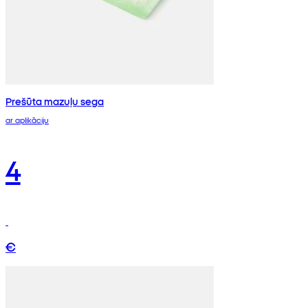
Prešūta mazuļu sega
ar aplikāciju
4
€