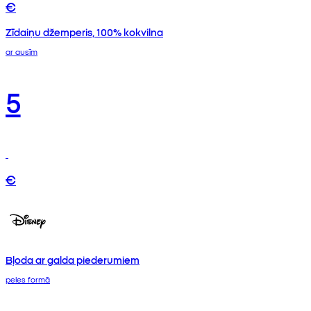
€
Zīdaiņu džemperis, 100% kokvilna
ar ausīm
5
€
Bļoda ar galda piederumiem
peles formā