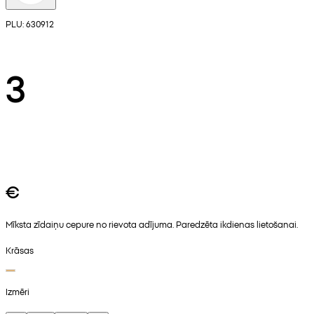
PLU: 630912
3
€
Mīksta zīdaiņu cepure no rievota adījuma. Paredzēta ikdienas lietošanai.
Krāsas
Izmēri