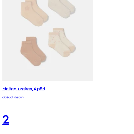
Meiteņu zeķes, 4 pāri
dažādi dizaini
2