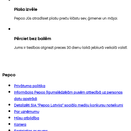
Plaša izvēle
Pepco Jūs atradīsiet plašu preču klāstu sev, ģimenei un mājai.
Pērciet bez bailēm
Jums ir tiesības atgriezt preces 30 dienu laikā jebkurā veikalā valstī.
Pepco
Privātuma politika
Informācija Pepco līgumslēdzējām pusēm attiecībā uz personas
datu apstrādi
Detalizēti SIA “Pepco Latvija” sociālo mediju konkursu noteikumi
Par uzņēmumu
Mūsu atbildība
Karjera
Sazinieties ar mums