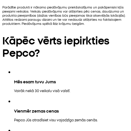
Parādītie produkti ir nākamo piedāvājumu priekšskatījums un pakāpeniski kļūs
pieejami veikalos. Veikalu piedāvājums var atšķirties pēc cenas, daudzuma un
produkta pieejamības (dažas vienības būs pieejamas tikai atsevišķās lokācijās).
Attēlos redzami paraugu dizaini un tie var nedaudz atšķirties no faktiskajiem
produktiem. Piedāvājums spēkā līdz krājumu beigām.
Kāpēc vērts iepirkties
Pepco?
Mēs esam tuvu Jums
Vairāk nekā 30 veikalu visā valstī.
Vienmēr zemas cenas
Pepco Jūs atradīsiet visu vajadzīgo zemās cenās.