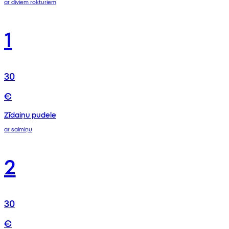
ar diviem rokturiem
1
30
€
Zīdaiņu pudele
ar salmiņu
2
30
€