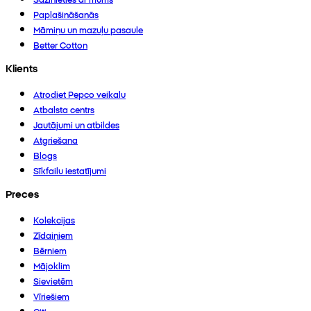
Paplašināšanās
Māmiņu un mazuļu pasaule
Better Cotton
Klients
Atrodiet Pepco veikalu
Atbalsta centrs
Jautājumi un atbildes
Atgriešana
Blogs
Sīkfailu iestatījumi
Preces
Kolekcijas
Zīdaiņiem
Bērniem
Mājoklim
Sievietēm
Vīriešiem