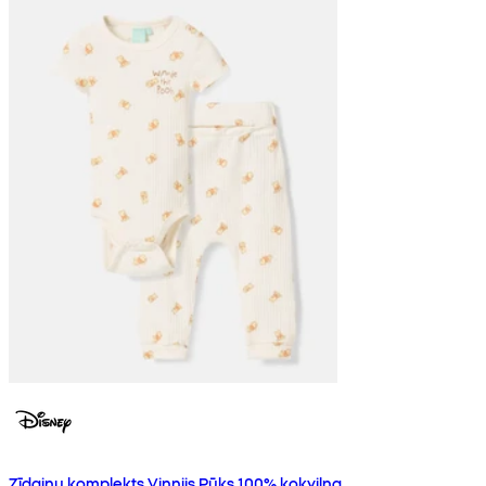
Zīdaiņu komplekts Vinnijs Pūks 100% kokvilna