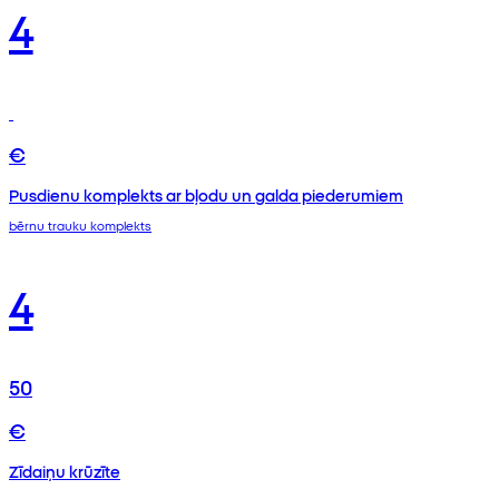
4
€
Pusdienu komplekts ar bļodu un galda piederumiem
bērnu trauku komplekts
4
50
€
Zīdaiņu krūzīte