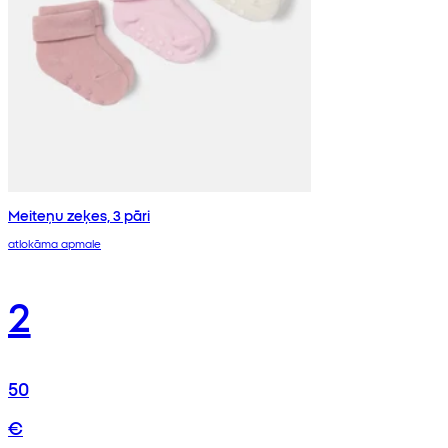
Meiteņu zeķes, 3 pāri
atlokāma apmale
2
50
€