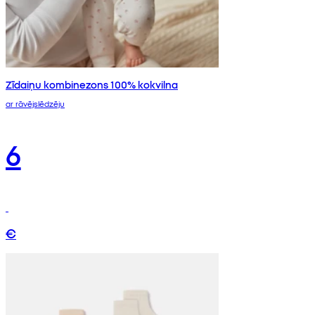
Zīdaiņu kombinezons 100% kokvilna
ar rāvējslēdzēju
6
€