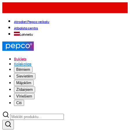
Atrodiet Pepco veikalu
Atbalsta centrs
Latviešu
Buklets
Kolekcijas
Bērniem
Sievietēm
Mājoklim
Zīdaiņiem
Vīriešiem
Citi