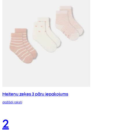
Meiteņu zeķes 3 pāru iepakojums
dažādi raksti
2