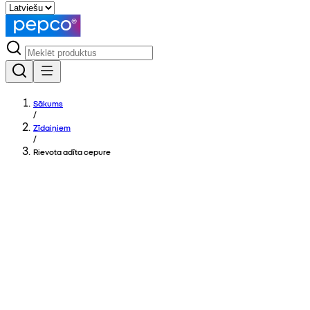
Sākums
/
Zīdaiņiem
/
Rievota adīta cepure