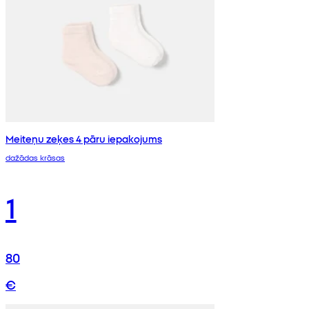
Meiteņu zeķes 4 pāru iepakojums
dažādas krāsas
1
80
€