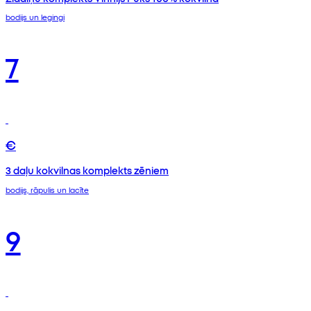
bodijs un legingi
7
€
3 daļu kokvilnas komplekts zēniem
bodijs, rāpulis un lacīte
9