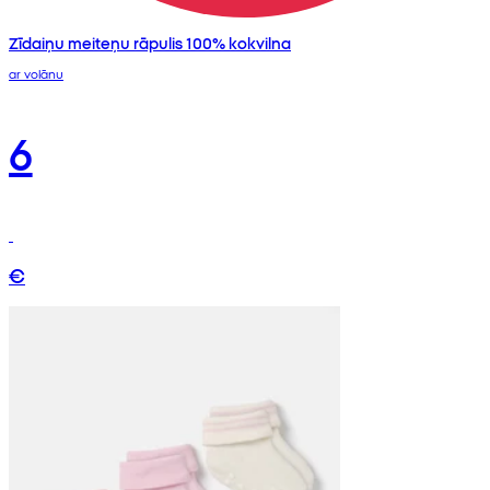
Zīdaiņu meiteņu rāpulis 100% kokvilna
ar volānu
6
€