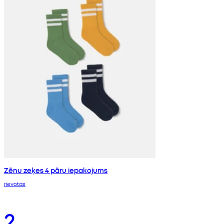
Zēnu zeķes 4 pāru iepakojums
rievotas
2