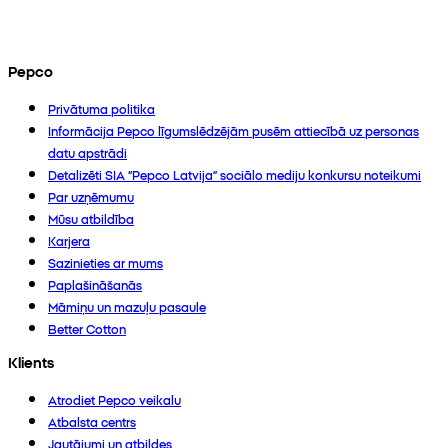
Pepco
Privātuma politika
Informācija Pepco līgumslēdzējām pusēm attiecībā uz personas
datu apstrādi
Detalizēti SIA “Pepco Latvija” sociālo mediju konkursu noteikumi
Par uzņēmumu
Mūsu atbildība
Karjera
Sazinieties ar mums
Paplašināšanās
Māmiņu un mazuļu pasaule
Better Cotton
Klients
Atrodiet Pepco veikalu
Atbalsta centrs
Jautājumi un atbildes