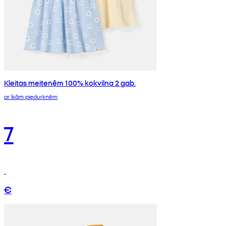
Kleitas meitenēm 100% kokvilna 2 gab.
ar īsām piedurknēm
7
€