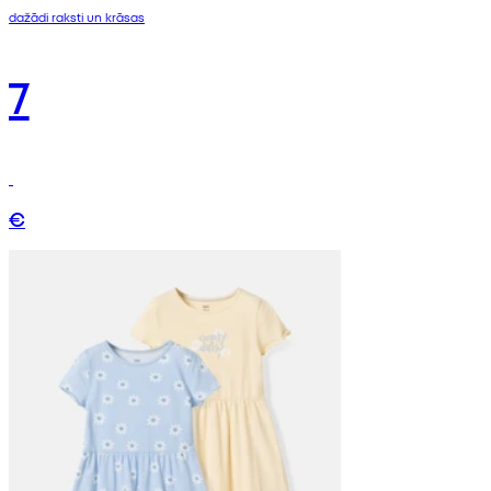
dažādi raksti un krāsas
7
€