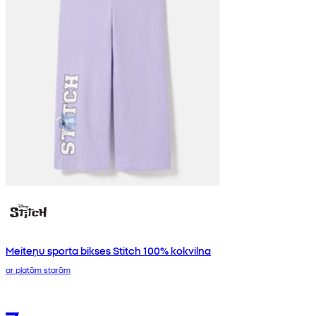
Meiteņu sporta bikses Stitch 100% kokvilna
ar platām starām