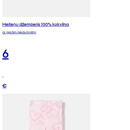
Meiteņu džemperis 100% kokvilna
ar garām piedurknēm
6
€