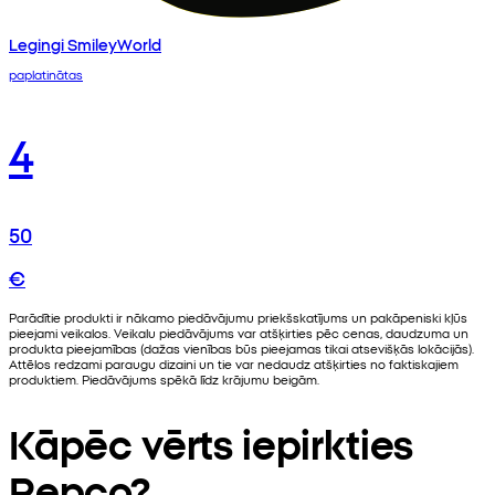
Legingi SmileyWorld
paplatinātas
4
50
€
Parādītie produkti ir nākamo piedāvājumu priekšskatījums un pakāpeniski kļūs
pieejami veikalos. Veikalu piedāvājums var atšķirties pēc cenas, daudzuma un
produkta pieejamības (dažas vienības būs pieejamas tikai atsevišķās lokācijās).
Attēlos redzami paraugu dizaini un tie var nedaudz atšķirties no faktiskajiem
produktiem. Piedāvājums spēkā līdz krājumu beigām.
Kāpēc vērts iepirkties
Pepco?