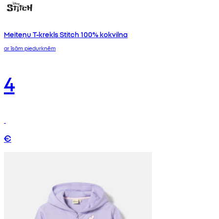
Meiteņu T-krekls Stitch 100% kokvilna
ar īsām piedurknēm
4
€