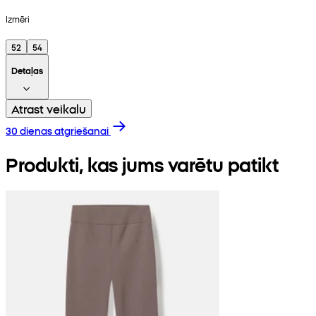
Izmēri
52
54
Detaļas
Atrast veikalu
30 dienas atgriešanai
Produkti, kas jums varētu patikt