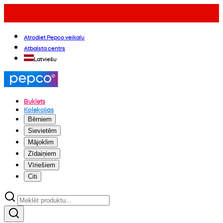
Atrodiet Pepco veikalu
Atbalsta centrs
Latviešu
Buklets
Kolekcijas
Bērniem
Sievietēm
Mājoklim
Zīdaiņiem
Vīriešiem
Citi