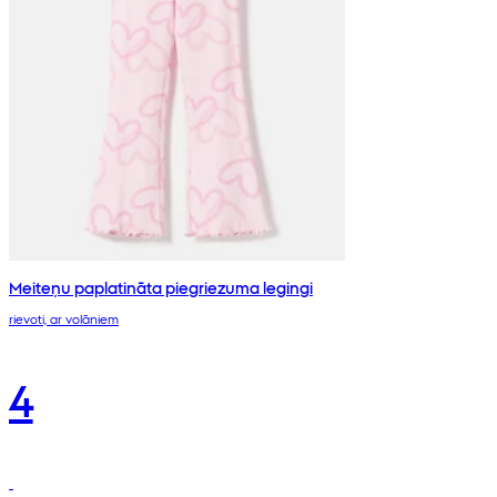
Meiteņu paplatināta piegriezuma legingi
rievoti, ar volāniem
4