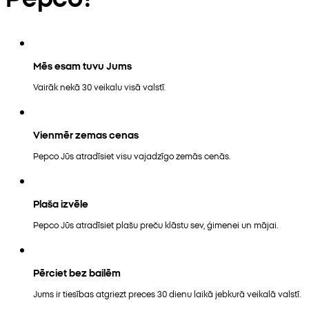
Mēs esam tuvu Jums
Vairāk nekā 30 veikalu visā valstī.
Vienmēr zemas cenas
Pepco Jūs atradīsiet visu vajadzīgo zemās cenās.
Plaša izvēle
Pepco Jūs atradīsiet plašu preču klāstu sev, ģimenei un mājai.
Pērciet bez bailēm
Jums ir tiesības atgriezt preces 30 dienu laikā jebkurā veikalā valstī.