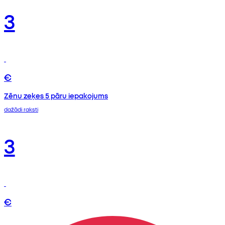
3
€
Zēnu zeķes 5 pāru iepakojums
dažādi raksti
3
€