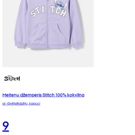
Meiteņu džemperis Stitch 100% kokvilna
ar rāvējslēdzēju, kapuci
9