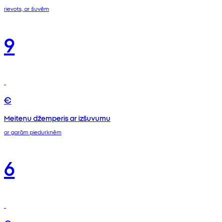
rievots, ar šuvēm
9
€
Meiteņu džemperis ar izšuvumu
ar garām piedurknēm
6