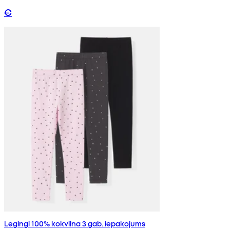
€
Legingi 100% kokvilna 3 gab. iepakojums