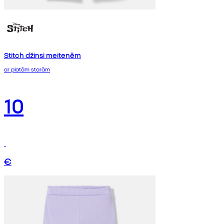
Stitch džinsi meitenēm
ar platām starām
10
€