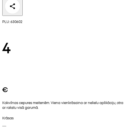
PLU: 630602
4
€
Kokvilnas cepures meitenēm. Viena vienkrāsaina ar nelielu aplikāciju, otra
ar rakstu visā garumā.
Krāsas