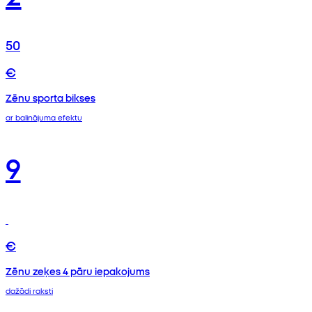
50
€
Zēnu sporta bikses
ar balinājuma efektu
9
€
Zēnu zeķes 4 pāru iepakojums
dažādi raksti