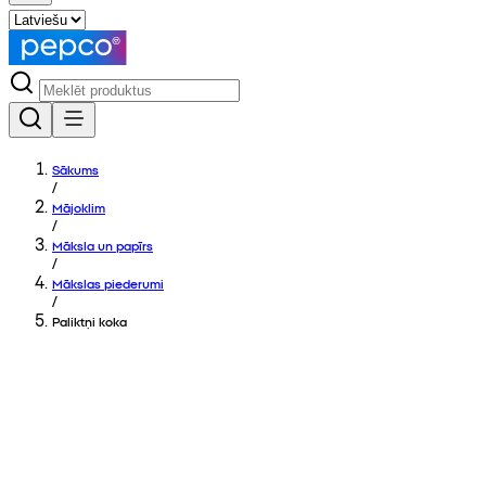
Sākums
/
Mājoklim
/
Māksla un papīrs
/
Mākslas piederumi
/
Paliktņi koka