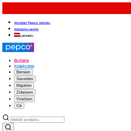
Atrodiet Pepco veikalu
Atbalsta centrs
Latviešu
Buklets
Kolekcijas
Bērniem
Sievietēm
Mājoklim
Zīdaiņiem
Vīriešiem
Citi