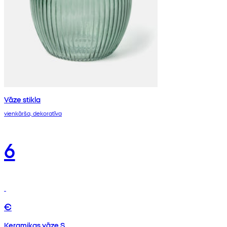
Vāze stikla
vienkārša, dekoratīva
6
€
Keramikas vāze S