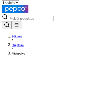
Sākums
/
Mājoklim
/
Pildspalva