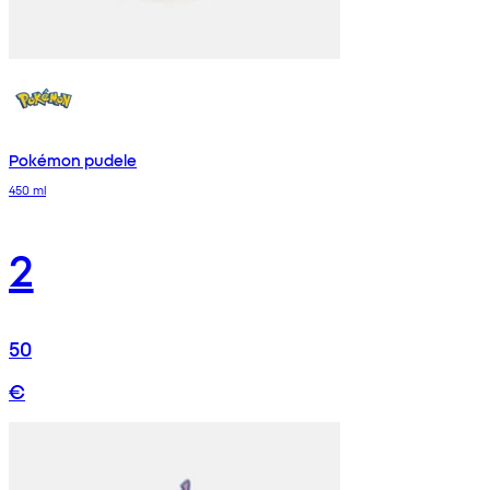
Pokémon pudele
450 ml
2
50
€