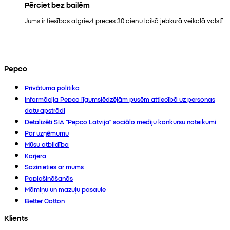
Pērciet bez bailēm
Jums ir tiesības atgriezt preces 30 dienu laikā jebkurā veikalā valstī.
Pepco
Privātuma politika
Informācija Pepco līgumslēdzējām pusēm attiecībā uz personas
datu apstrādi
Detalizēti SIA “Pepco Latvija” sociālo mediju konkursu noteikumi
Par uzņēmumu
Mūsu atbildība
Karjera
Sazinieties ar mums
Paplašināšanās
Māmiņu un mazuļu pasaule
Better Cotton
Klients