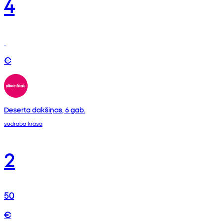
4
€
Deserta dakšiņas, 6 gab.
sudraba krāsā
2
50
€