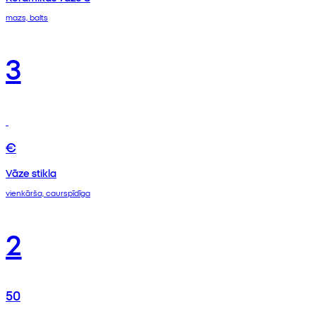
mazs, balts
3
€
Vāze stikla
vienkārša, caurspīdīga
2
50