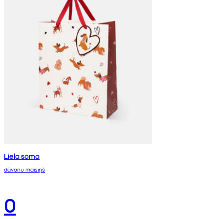
Liela soma
dāvanu maisiņš
0