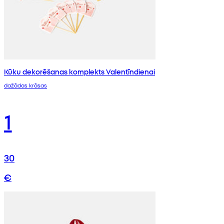
Kūku dekorēšanas komplekts Valentīndienai
dažādas krāsas
1
30
€