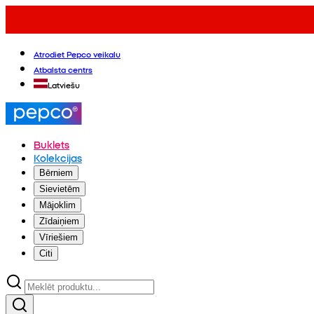
Atrodiet Pepco veikalu
Atbalsta centrs
Latviešu
Buklets
Kolekcijas
Bērniem
Sievietēm
Mājoklim
Zīdaiņiem
Vīriešiem
Citi