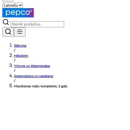
Sākums
/
Mājoklim
/
Virtuve un ēdamistaba
/
Gatavošana un cepšana
/
Mizošanas nažu komplekts, 2 gab.