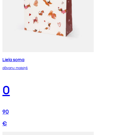
Liela soma
dāvanu maisiņš
0
90
€