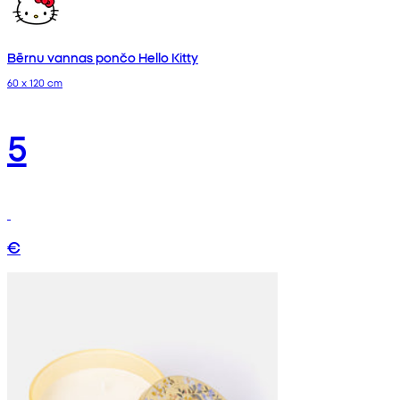
Bērnu vannas pončo Hello Kitty
60 x 120 cm
5
€