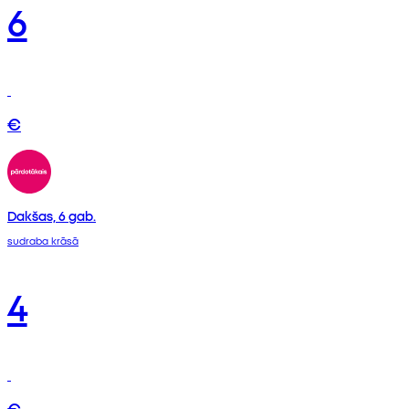
6
€
Dakšas, 6 gab.
sudraba krāsā
4
€