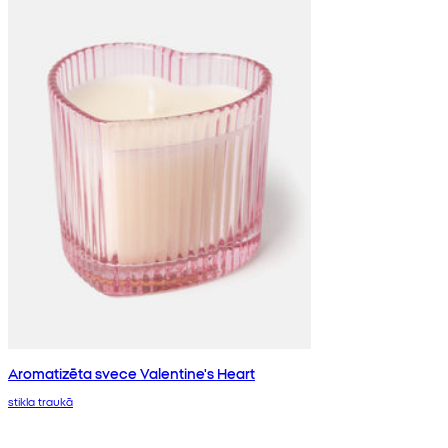
Aromatizēta svece Valentine's Heart
stikla traukā