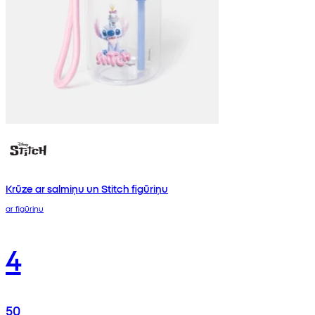
Krūze ar salmiņu un Stitch figūriņu
ar figūriņu
4
50