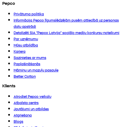
Pepco
Privātuma politika
Informācija Pepco līgumslēdzējām pusēm attiecībā uz personas
datu apstrādi
Detalizēti SIA “Pepco Latvija” sociālo mediju konkursu noteikumi
Par uzņēmumu
Mūsu atbildība
Karjera
Sazinieties ar mums
Paplašināšanās
Māmiņu un mazuļu pasaule
Better Cotton
Klients
Atrodiet Pepco veikalu
Atbalsta centrs
Jautājumi un atbildes
Atgriešana
Blogs