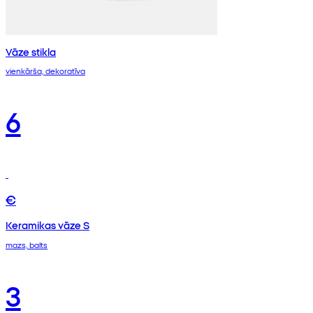
Vāze stikla
vienkārša, dekoratīva
6
€
Keramikas vāze S
mazs, balts
3