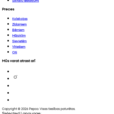
Sīkfailu iestatījumi
Preces
Kolekcijas
Zīdaiņiem
Bērniem
Mājoklim
Sievietēm
Vīriešiem
Citi
Mūs varat atrast arī
Copyright © 2026 Pepco. Visas tiesības paturētas.
Selected Language: