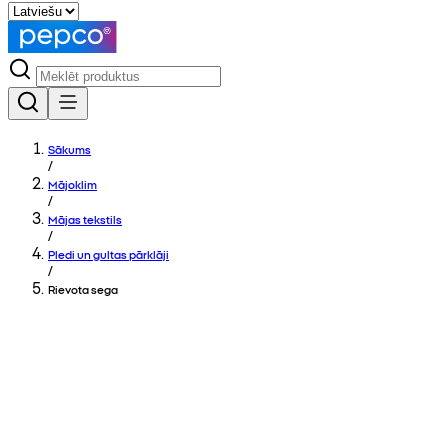
Sākums
/
Mājoklim
/
Mājas tekstils
/
Pledi un gultas pārklāji
/
Rievota sega