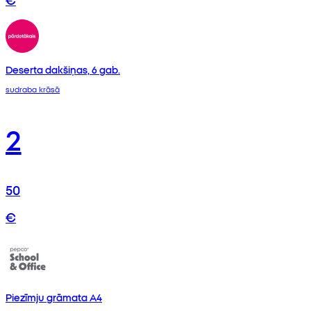
Deserta dakšiņas, 6 gab.
sudraba krāsā
2
50
€
Piezīmju grāmata A4