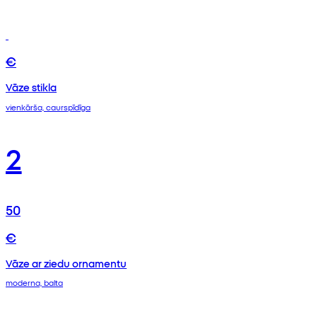
€
Vāze stikla
vienkārša, caurspīdīga
2
50
€
Vāze ar ziedu ornamentu
moderna, balta