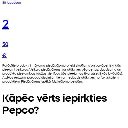
80 lappuses
2
50
€
Parādītie produkti ir nākamo piedāvājumu priekšskatījums un pakāpeniski kļūs
pieejami veikalos. Veikalu piedāvājums var atšķirties pēc cenas, daudzuma un
produkta pieejamības (dažas vienības būs pieejamas tikai atsevišķās lokācijās).
Attēlos redzami paraugu dizaini un tie var nedaudz atšķirties no faktiskajiem
produktiem. Piedāvājums spēkā līdz krājumu beigām.
Kāpēc vērts iepirkties
Pepco?