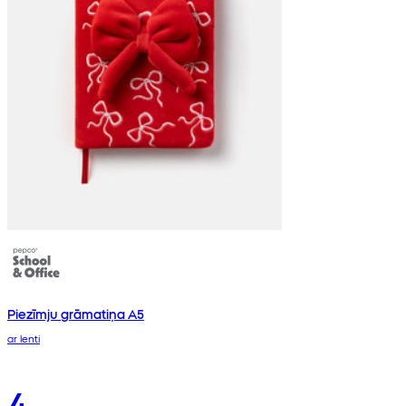
Piezīmju grāmatiņa A5
ar lenti
4