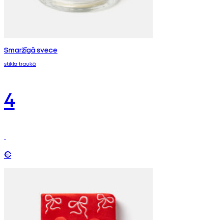
Smaržīgā svece
stikla traukā
4
€