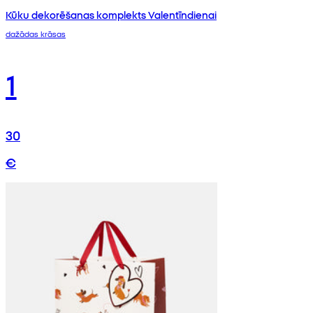
Kūku dekorēšanas komplekts Valentīndienai
dažādas krāsas
1
30
€