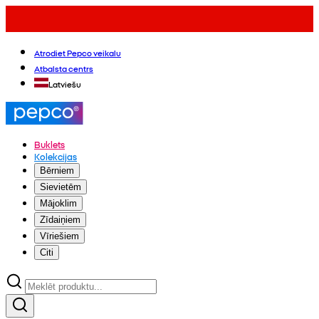
Atrodiet Pepco veikalu
Atbalsta centrs
Latviešu
Buklets
Kolekcijas
Bērniem
Sievietēm
Mājoklim
Zīdaiņiem
Vīriešiem
Citi