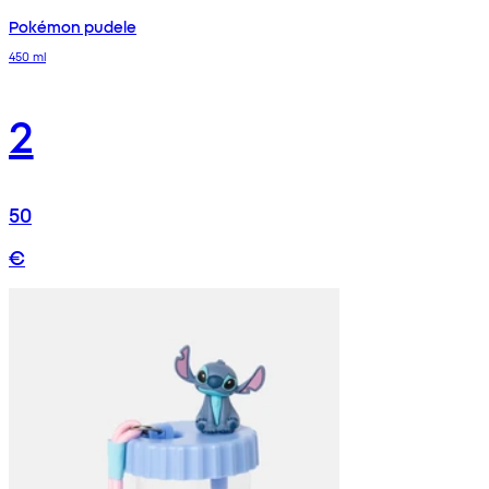
Pokémon pudele
450 ml
2
50
€