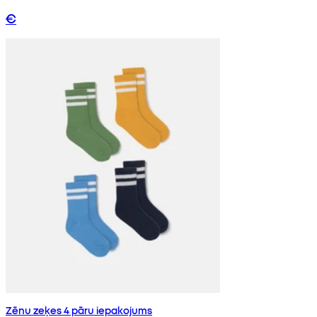
€
Zēnu zeķes 4 pāru iepakojums