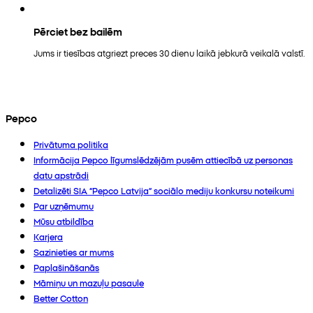
Pērciet bez bailēm
Jums ir tiesības atgriezt preces 30 dienu laikā jebkurā veikalā valstī.
Pepco
Privātuma politika
Informācija Pepco līgumslēdzējām pusēm attiecībā uz personas
datu apstrādi
Detalizēti SIA “Pepco Latvija” sociālo mediju konkursu noteikumi
Par uzņēmumu
Mūsu atbildība
Karjera
Sazinieties ar mums
Paplašināšanās
Māmiņu un mazuļu pasaule
Better Cotton