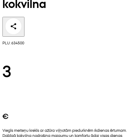
kokvilna
PLU: 634500
3
€
Viegls meiteņu krekls ar ažūra viļņotām piedurknēm ikdienas ērtumam.
Dabīgā kokvilna nodrošina maigumu un komfortu ādai visas dienas