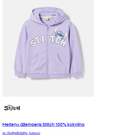
Meiteņu džemperis Stitch 100% kokvilna
ar rāvējslēdzēju, kapuci