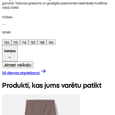
garumā. Taisnais griezums un gaisīgās piedurknes neierobežo kustības
rotaļu laikā.
Krāsas
Izmēri
104
110
116
122
128
134
Detaļas
Atrast veikalu
30 dienas atgriešanai
Produkti, kas jums varētu patikt