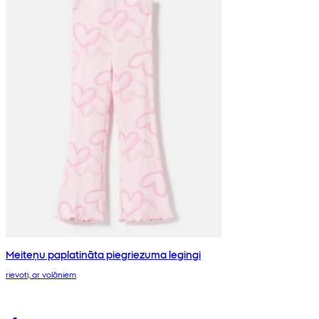
Meiteņu paplatināta piegriezuma legingi
rievoti, ar volāniem