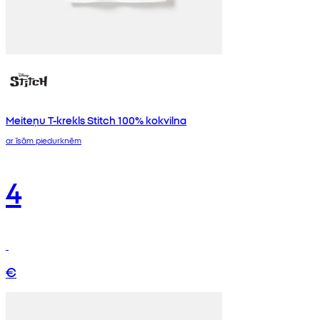
Meiteņu T-krekls Stitch 100% kokvilna
ar īsām piedurknēm
4
€