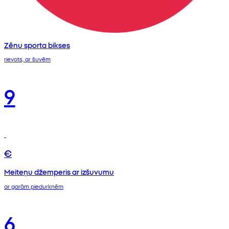
Zēnu sporta bikses
rievots, ar šuvēm
9
€
Meiteņu džemperis ar izšuvumu
ar garām piedurknēm
6