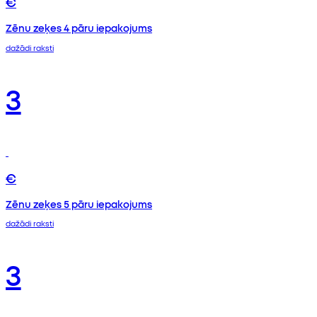
€
Zēnu zeķes 4 pāru iepakojums
dažādi raksti
3
€
Zēnu zeķes 5 pāru iepakojums
dažādi raksti
3