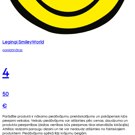
Legingi SmileyWorld
paplatinātas
4
50
€
Parādītie produkti ir nākamo piedāvājumu priekšskatījums un pakāpeniski kļūs
pieejami veikalos. Veikalu piedāvājums var atšķirties pēc cenas, daudzuma un
produkta pieejamības (dažas vienības būs pieejamas tikai atsevišķās lokācijās).
Attēlos redzami paraugu dizaini un tie var nedaudz atšķirties no faktiskajiem
produktiem. Piedāvājums spēkā līdz krājumu beigām.