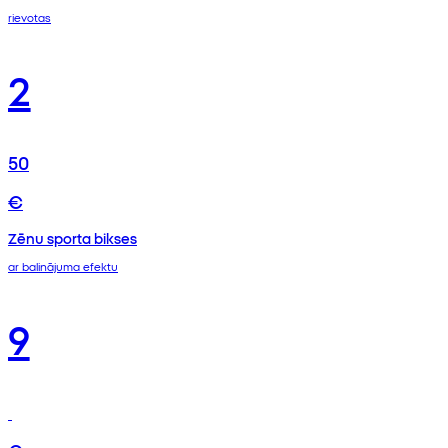
rievotas
2
50
€
Zēnu sporta bikses
ar balinājuma efektu
9