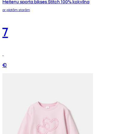
Meiteņu sporta bikses Stitch 100% kokvilna
ar platām starām
7
€