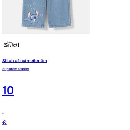
Stitch džinsi meitenēm
ar platām starām
10
€