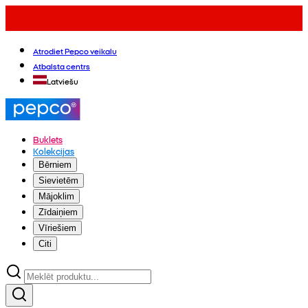
Atrodiet Pepco veikalu
Atbalsta centrs
Latviešu
Buklets
Kolekcijas
Bērniem
Sievietēm
Mājoklim
Zīdaiņiem
Vīriešiem
Citi