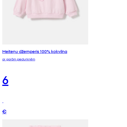
Meiteņu džemperis 100% kokvilna
ar garām piedurknēm
6
€