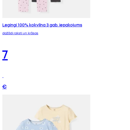
Legingi 100% kokvilna 3 gab. iepakojums
dažādi raksti un krāsas
7
€