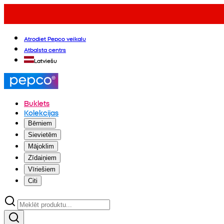
Atrodiet Pepco veikalu
Atbalsta centrs
Latviešu
Buklets
Kolekcijas
Bērniem
Sievietēm
Mājoklim
Zīdaiņiem
Vīriešiem
Citi