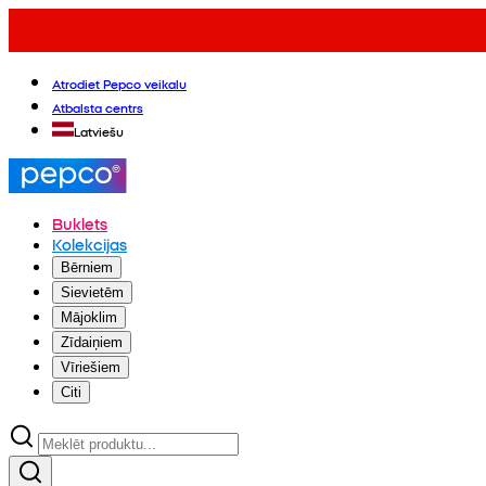
Atrodiet Pepco veikalu
Atbalsta centrs
Latviešu
Buklets
Kolekcijas
Bērniem
Sievietēm
Mājoklim
Zīdaiņiem
Vīriešiem
Citi