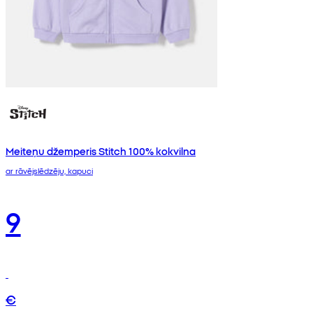
Meiteņu džemperis Stitch 100% kokvilna
ar rāvējslēdzēju, kapuci
9
€