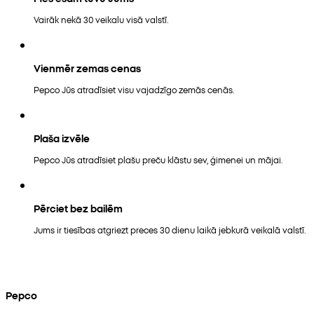
Vairāk nekā 30 veikalu visā valstī.
Vienmēr zemas cenas
Pepco Jūs atradīsiet visu vajadzīgo zemās cenās.
Plaša izvēle
Pepco Jūs atradīsiet plašu preču klāstu sev, ģimenei un mājai.
Pērciet bez bailēm
Jums ir tiesības atgriezt preces 30 dienu laikā jebkurā veikalā valstī.
Pepco