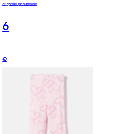
ar garām piedurknēm
6
€