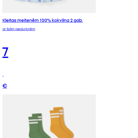
Kleitas meitenēm 100% kokvilna 2 gab.
ar īsām piedurknēm
7
€