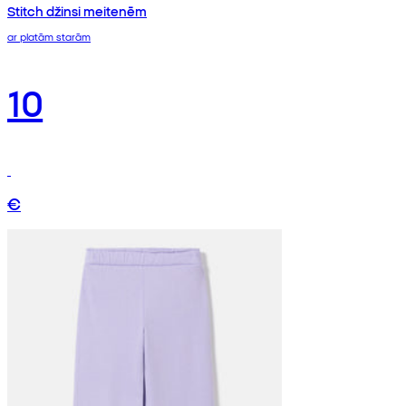
Stitch džinsi meitenēm
ar platām starām
10
€