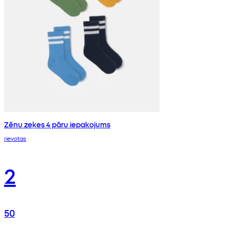
Zēnu zeķes 4 pāru iepakojums
rievotas
2
50