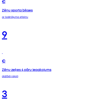
€
Zēnu sporta bikses
ar balinājuma efektu
9
€
Zēnu zeķes 4 pāru iepakojums
dažādi raksti
3