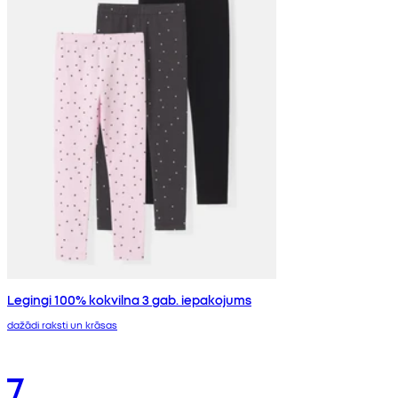
Legingi 100% kokvilna 3 gab. iepakojums
dažādi raksti un krāsas
7