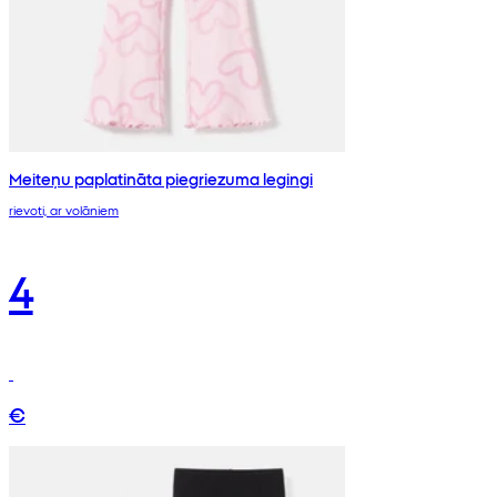
Meiteņu paplatināta piegriezuma legingi
rievoti, ar volāniem
4
€