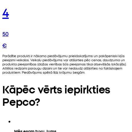
4
50
€
Parādītie produkti ir nākamo piedāvājumu priekšskatījums un pakāpeniski kļūs
pieejami veikalos. Veikalu piedāvājums var atšķirties pēc cenas, daudzuma un
produkta pieejamības (dažas vienības būs pieejamas tikai atsevišķās lokācijās).
Attēlos redzami paraugu dizaini un tie var nedaudz atšķirties no faktiskajiem
produktiem. Piedāvājums spēkā līdz krājumu beigām.
Kāpēc vērts iepirkties
Pepco?
Mēs esam tuvu Jums