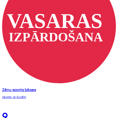
Zēnu sporta bikses
rievots, ar šuvēm
9