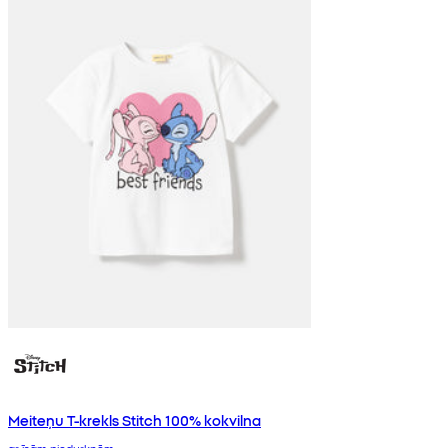
Meiteņu T-krekls Stitch 100% kokvilna
ar īsām piedurknēm