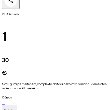
PLU: 630439
1
30
€
Matu gumijas meitenēm, komplektā dažādi dekoratīvi varianti. Piemērotas
ikdienai un svētku reizēm.
Krāsas