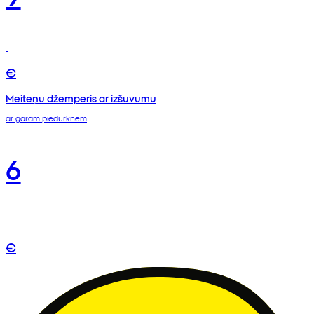
€
Meiteņu džemperis ar izšuvumu
ar garām piedurknēm
6
€