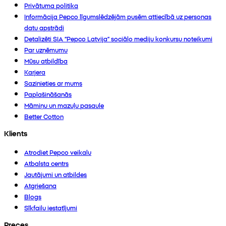
Privātuma politika
Informācija Pepco līgumslēdzējām pusēm attiecībā uz personas
datu apstrādi
Detalizēti SIA “Pepco Latvija” sociālo mediju konkursu noteikumi
Par uzņēmumu
Mūsu atbildība
Karjera
Sazinieties ar mums
Paplašināšanās
Māmiņu un mazuļu pasaule
Better Cotton
Klients
Atrodiet Pepco veikalu
Atbalsta centrs
Jautājumi un atbildes
Atgriešana
Blogs
Sīkfailu iestatījumi
Preces