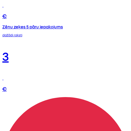
€
Zēnu zeķes 5 pāru iepakojums
dažādi raksti
3
€