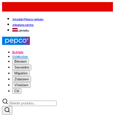
Atrodiet Pepco veikalu
Atbalsta centrs
Latviešu
Buklets
Kolekcijas
Bērniem
Sievietēm
Mājoklim
Zīdaiņiem
Vīriešiem
Citi