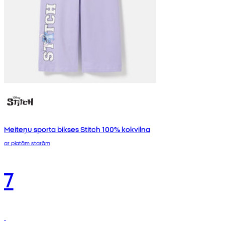
Meiteņu sporta bikses Stitch 100% kokvilna
ar platām starām
7