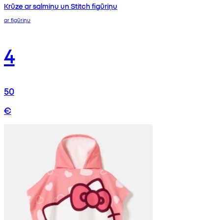
Krūze ar salmiņu un Stitch figūriņu
ar figūriņu
4
50
€