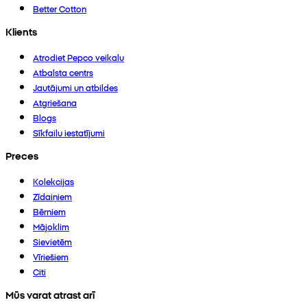
Better Cotton
Klients
Atrodiet Pepco veikalu
Atbalsta centrs
Jautājumi un atbildes
Atgriešana
Blogs
Sīkfailu iestatījumi
Preces
Kolekcijas
Zīdaiņiem
Bērniem
Mājoklim
Sievietēm
Vīriešiem
Citi
Mūs varat atrast arī