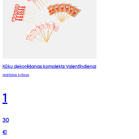
Kūku dekorēšanas komplekts Valentīndienai
dažādas krāsas
1
30
€