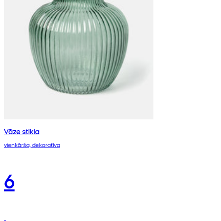
Vāze stikla
vienkārša, dekoratīva
6