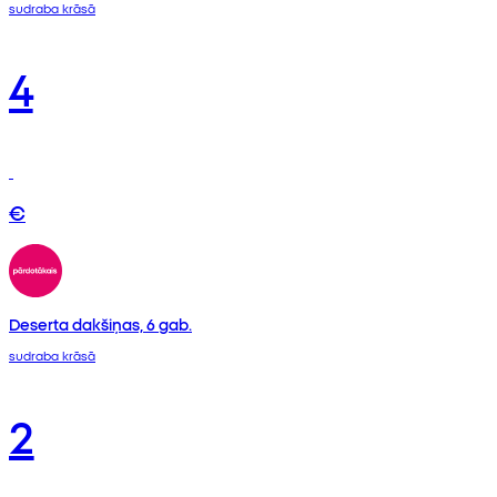
sudraba krāsā
4
€
Deserta dakšiņas, 6 gab.
sudraba krāsā
2