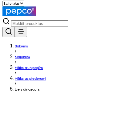
Sākums
/
Mājoklim
/
Māksla un papīrs
/
Mākslas piederumi
/
Liels dinozaurs