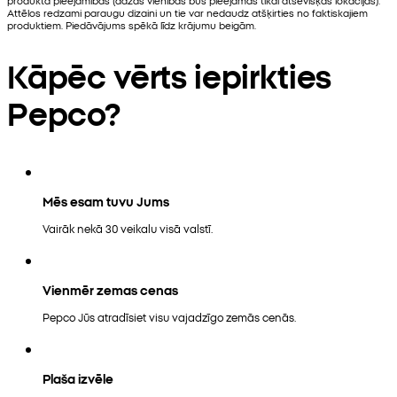
Attēlos redzami paraugu dizaini un tie var nedaudz atšķirties no faktiskajiem
produktiem. Piedāvājums spēkā līdz krājumu beigām.
Kāpēc vērts iepirkties
Pepco?
Mēs esam tuvu Jums
Vairāk nekā 30 veikalu visā valstī.
Vienmēr zemas cenas
Pepco Jūs atradīsiet visu vajadzīgo zemās cenās.
Plaša izvēle