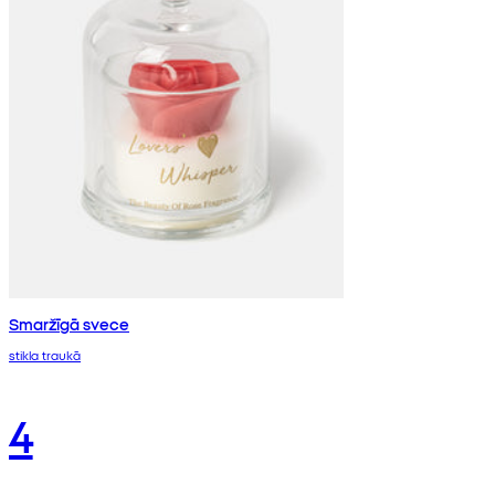
Smaržīgā svece
stikla traukā
4