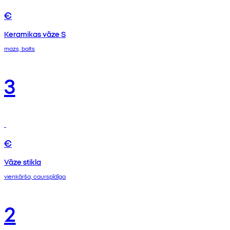
€
Keramikas vāze S
mazs, balts
3
€
Vāze stikla
vienkārša, caurspīdīga
2