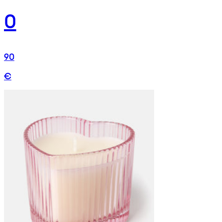
0
90
€