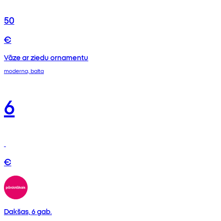
50
€
Vāze ar ziedu ornamentu
moderna, balta
6
€
Dakšas, 6 gab.