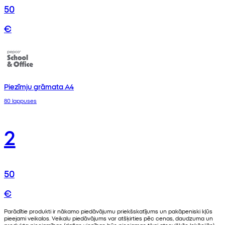
50
€
Piezīmju grāmata A4
80 lappuses
2
50
€
Parādītie produkti ir nākamo piedāvājumu priekšskatījums un pakāpeniski kļūs
pieejami veikalos. Veikalu piedāvājums var atšķirties pēc cenas, daudzuma un
produkta pieejamības (dažas vienības būs pieejamas tikai atsevišķās lokācijās).