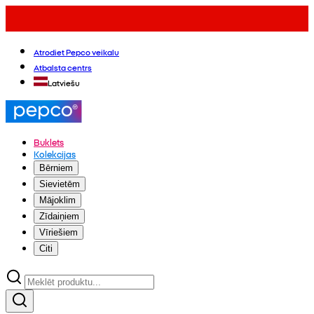
Atrodiet Pepco veikalu
Atbalsta centrs
Latviešu
Buklets
Kolekcijas
Bērniem
Sievietēm
Mājoklim
Zīdaiņiem
Vīriešiem
Citi