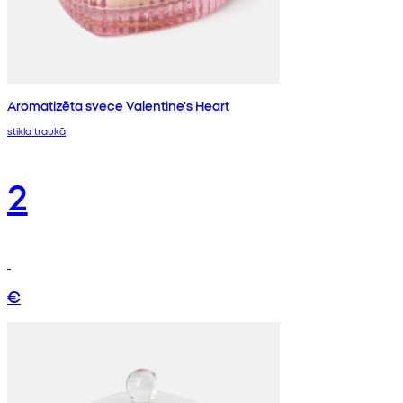
Aromatizēta svece Valentine's Heart
stikla traukā
2
€