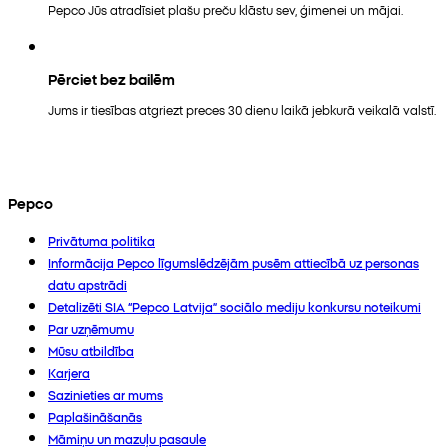
Pepco Jūs atradīsiet plašu preču klāstu sev, ģimenei un mājai.
Pērciet bez bailēm
Jums ir tiesības atgriezt preces 30 dienu laikā jebkurā veikalā valstī.
Pepco
Privātuma politika
Informācija Pepco līgumslēdzējām pusēm attiecībā uz personas
datu apstrādi
Detalizēti SIA “Pepco Latvija” sociālo mediju konkursu noteikumi
Par uzņēmumu
Mūsu atbildība
Karjera
Sazinieties ar mums
Paplašināšanās
Māmiņu un mazuļu pasaule