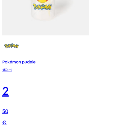
Pokémon pudele
450 ml
2
50
€