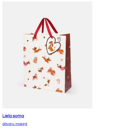
Liela soma
dāvanu maisiņš