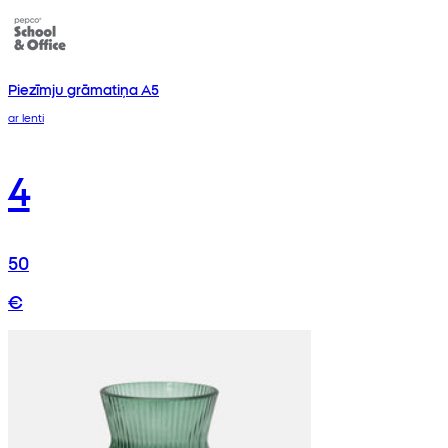
Piezīmju grāmatiņa A5
ar lenti
4
50
€