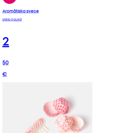
Aromātiska svece
stikla traukā
2
50
€