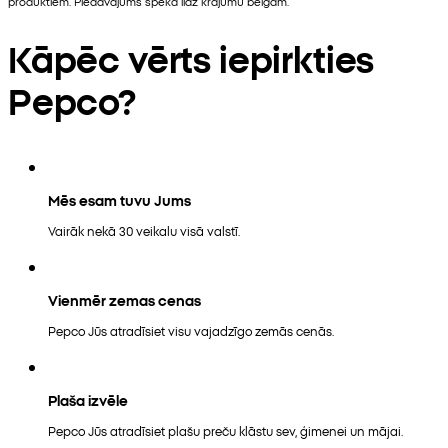
produktiem. Piedāvājums spēkā līdz krājumu beigām.
Kāpēc vērts iepirkties
Pepco?
Mēs esam tuvu Jums
Vairāk nekā 30 veikalu visā valstī.
Vienmēr zemas cenas
Pepco Jūs atradīsiet visu vajadzīgo zemās cenās.
Plaša izvēle
Pepco Jūs atradīsiet plašu preču klāstu sev, ģimenei un mājai.