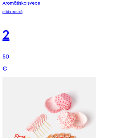
Aromātiska svece
stikla traukā
2
50
€