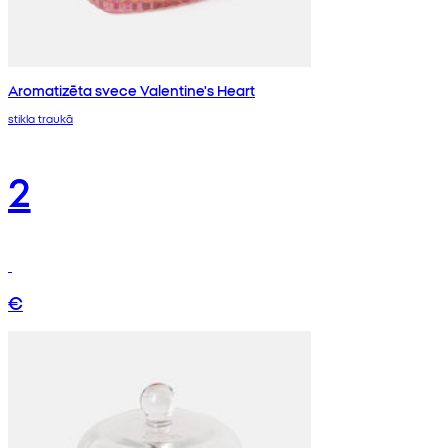
Aromatizēta svece Valentine's Heart
stikla traukā
2
€