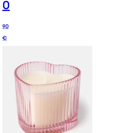
0
90
€