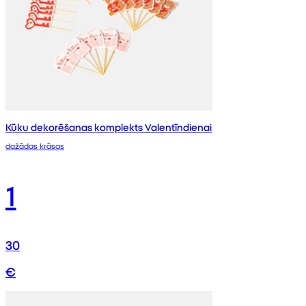
Kūku dekorēšanas komplekts Valentīndienai
dažādas krāsas
1
30
€