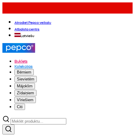
Atrodiet Pepco veikalu
Atbalsta centrs
Latviešu
Buklets
Kolekcijas
Bērniem
Sievietēm
Mājoklim
Zīdaiņiem
Vīriešiem
Citi