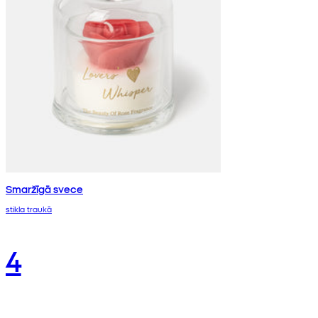
Smaržīgā svece
stikla traukā
4