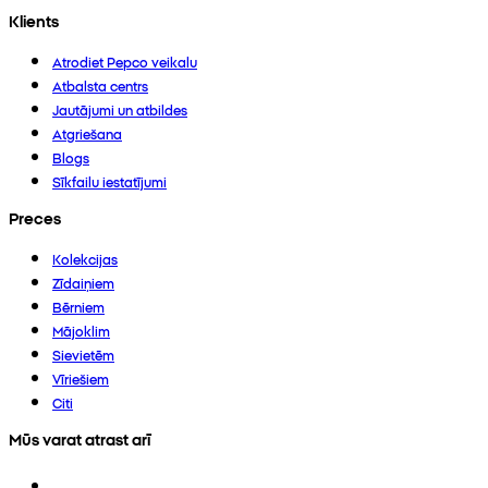
Klients
Atrodiet Pepco veikalu
Atbalsta centrs
Jautājumi un atbildes
Atgriešana
Blogs
Sīkfailu iestatījumi
Preces
Kolekcijas
Zīdaiņiem
Bērniem
Mājoklim
Sievietēm
Vīriešiem
Citi
Mūs varat atrast arī