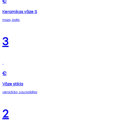
€
Keramikas vāze S
mazs, balts
3
€
Vāze stikla
vienkārša, caurspīdīga
2