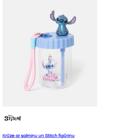
Krūze ar salmiņu un Stitch figūriņu