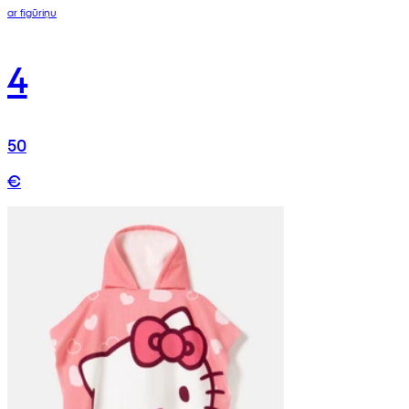
ar figūriņu
4
50
€