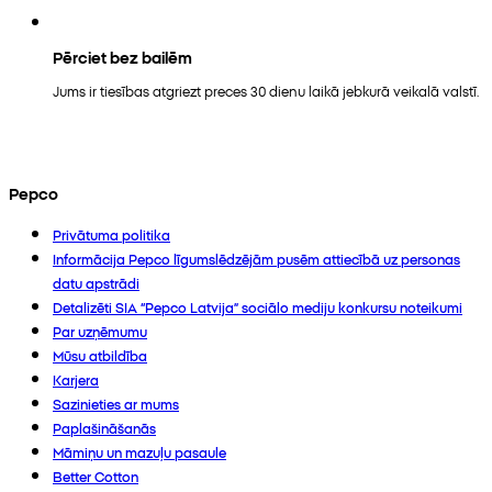
Pērciet bez bailēm
Jums ir tiesības atgriezt preces 30 dienu laikā jebkurā veikalā valstī.
Pepco
Privātuma politika
Informācija Pepco līgumslēdzējām pusēm attiecībā uz personas
datu apstrādi
Detalizēti SIA “Pepco Latvija” sociālo mediju konkursu noteikumi
Par uzņēmumu
Mūsu atbildība
Karjera
Sazinieties ar mums
Paplašināšanās
Māmiņu un mazuļu pasaule
Better Cotton