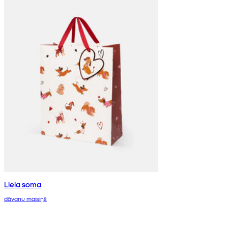
Liela soma
dāvanu maisiņš