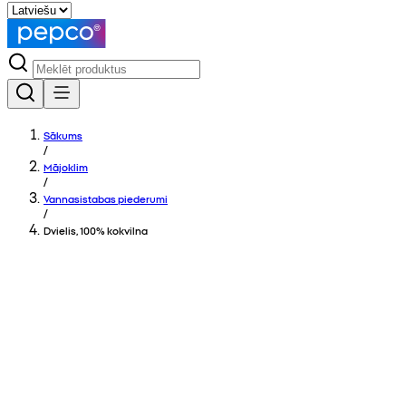
Sākums
/
Mājoklim
/
Vannasistabas piederumi
/
Dvielis, 100% kokvilna