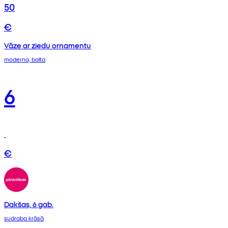
50
€
Vāze ar ziedu ornamentu
moderna, balta
6
€
Dakšas, 6 gab.
sudraba krāsā