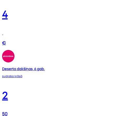
4
€
Deserta dakšiņas, 6 gab.
sudraba krāsā
2
50