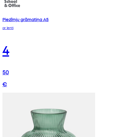
Piezīmju grāmatiņa A5
ar lenti
4
50
€