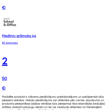
€
Piezīmju grāmata A4
80 lappuses
2
50
€
Parādītie produkti ir nākamo piedāvājumu priekšskatījums un pakāpeniski kļūs
pieejami veikalos. Veikalu piedāvājums var atšķirties pēc cenas, daudzuma un
produkta pieejamības (dažas vienības būs pieejamas tikai atsevišķās lokācijās).
Attēlos redzami paraugu dizaini un tie var nedaudz atšķirties no faktiskajiem