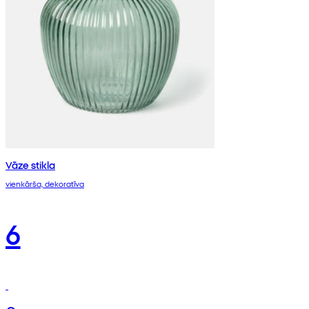
Vāze stikla
vienkārša, dekoratīva
6