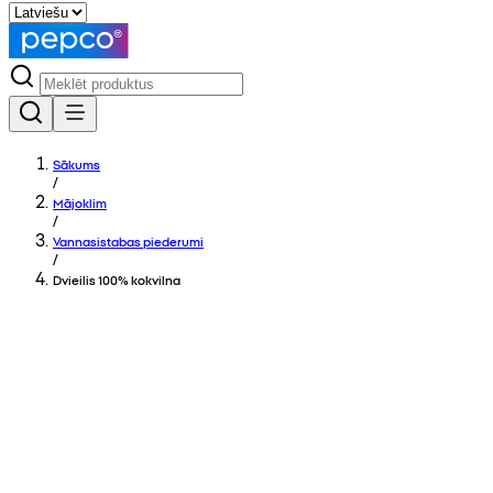
Sākums
/
Mājoklim
/
Vannasistabas piederumi
/
Dvieilis 100% kokvilna