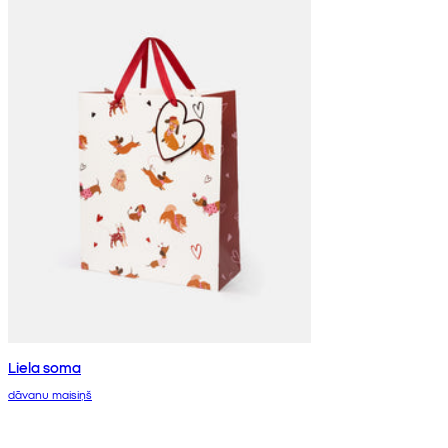
Liela soma
dāvanu maisiņš