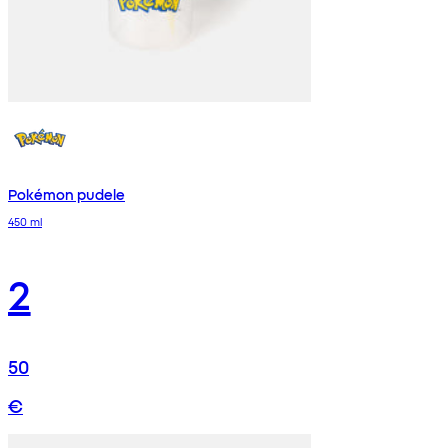
Pokémon pudele
450 ml
2
50
€