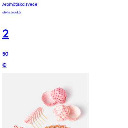
Aromātiska svece
stikla traukā
2
50
€