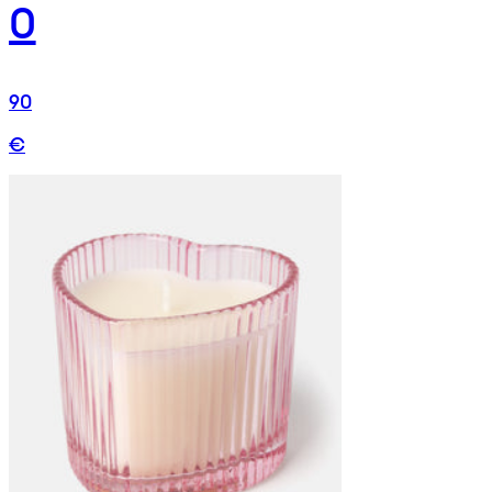
0
90
€