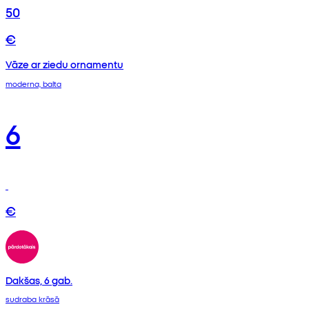
50
€
Vāze ar ziedu ornamentu
moderna, balta
6
€
Dakšas, 6 gab.
sudraba krāsā