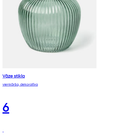
Vāze stikla
vienkārša, dekoratīva
6