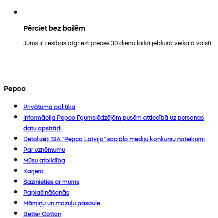
Pērciet bez bailēm
Jums ir tiesības atgriezt preces 30 dienu laikā jebkurā veikalā valstī.
Pepco
Privātuma politika
Informācija Pepco līgumslēdzējām pusēm attiecībā uz personas
datu apstrādi
Detalizēti SIA “Pepco Latvija” sociālo mediju konkursu noteikumi
Par uzņēmumu
Mūsu atbildība
Karjera
Sazinieties ar mums
Paplašināšanās
Māmiņu un mazuļu pasaule
Better Cotton