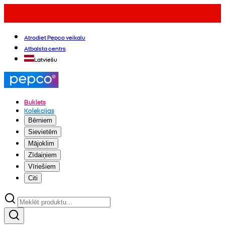
Atrodiet Pepco veikalu
Atbalsta centrs
Latviešu
Buklets
Kolekcijas
Bērniem
Sievietēm
Mājoklim
Zīdaiņiem
Vīriešiem
Citi