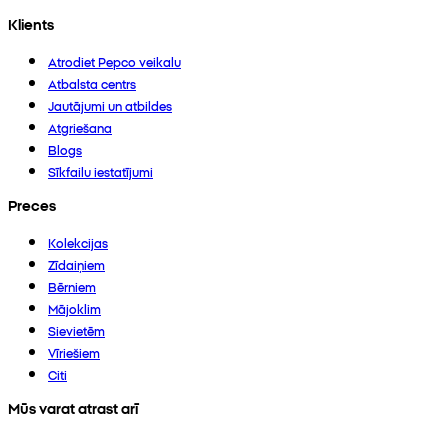
Klients
Atrodiet Pepco veikalu
Atbalsta centrs
Jautājumi un atbildes
Atgriešana
Blogs
Sīkfailu iestatījumi
Preces
Kolekcijas
Zīdaiņiem
Bērniem
Mājoklim
Sievietēm
Vīriešiem
Citi
Mūs varat atrast arī