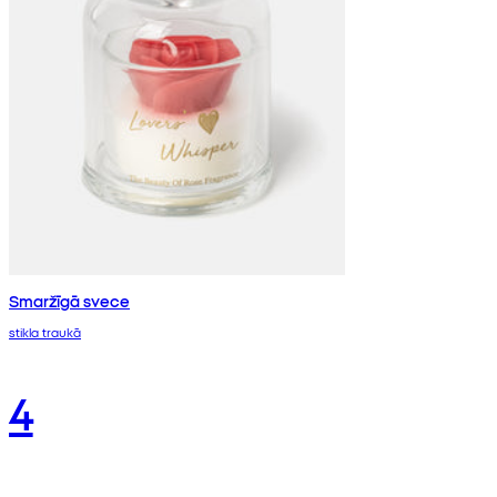
Smaržīgā svece
stikla traukā
4