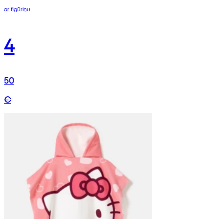
ar figūriņu
4
50
€