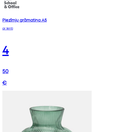
Piezīmju grāmatiņa A5
ar lenti
4
50
€