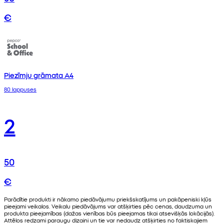
€
Piezīmju grāmata A4
80 lappuses
2
50
€
Parādītie produkti ir nākamo piedāvājumu priekšskatījums un pakāpeniski kļūs
pieejami veikalos. Veikalu piedāvājums var atšķirties pēc cenas, daudzuma un
produkta pieejamības (dažas vienības būs pieejamas tikai atsevišķās lokācijās).
Attēlos redzami paraugu dizaini un tie var nedaudz atšķirties no faktiskajiem