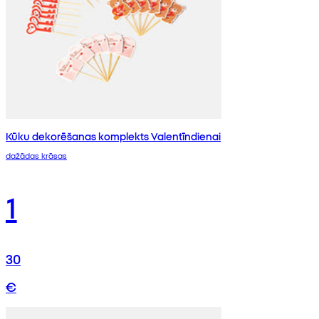
Kūku dekorēšanas komplekts Valentīndienai
dažādas krāsas
1
30
€