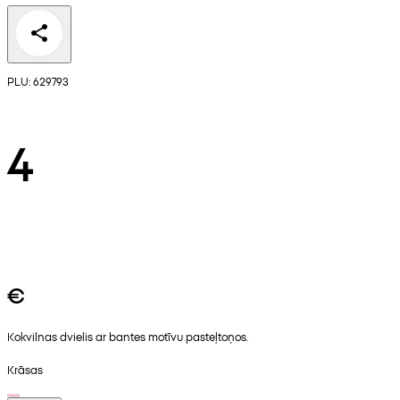
PLU: 629793
4
€
Kokvilnas dvielis ar bantes motīvu pasteļtoņos.
Krāsas