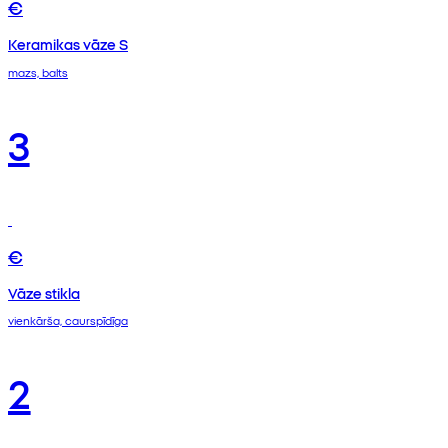
€
Keramikas vāze S
mazs, balts
3
€
Vāze stikla
vienkārša, caurspīdīga
2