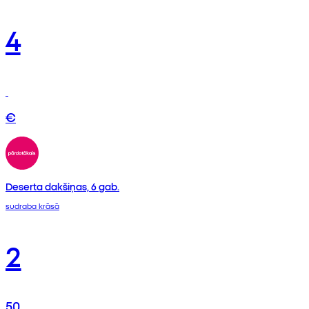
4
€
Deserta dakšiņas, 6 gab.
sudraba krāsā
2
50