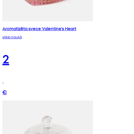
Aromatizēta svece Valentine's Heart
stikla traukā
2
€