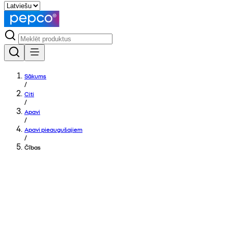
Sākums
/
Citi
/
Apavi
/
Apavi pieaugušajiem
/
Čības