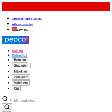
Atrodiet Pepco veikalu
Atbalsta centrs
Latviešu
Buklets
Kolekcijas
Bērniem
Sievietēm
Mājoklim
Zīdaiņiem
Vīriešiem
Citi