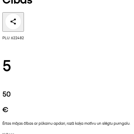
PLU: 622482
5
50
€
Ērtas mājas čības ar pūkainu apdari, rozā kaķa motīvu un slēgtu purngalu.