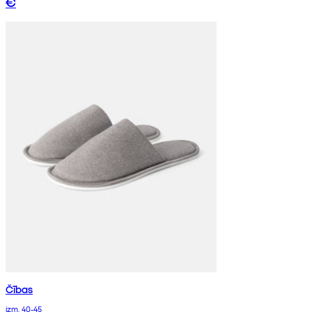
€
Čības
izm. 40-45