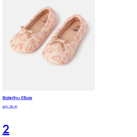
Balerīnu čības
izm. 36-41
2