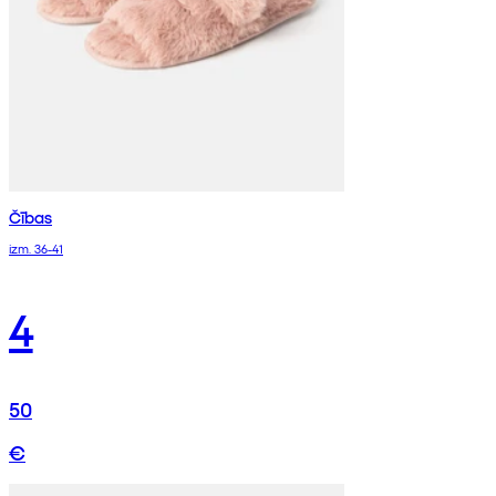
Čības
izm. 36-41
4
50
€