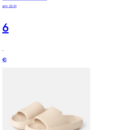
izm. 22-31
6
€