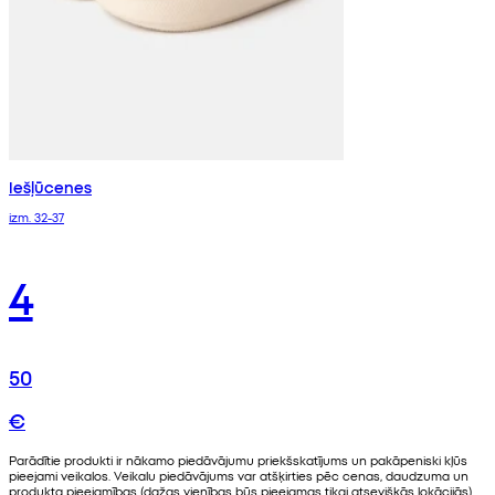
Iešļūcenes
izm. 32-37
4
50
€
Parādītie produkti ir nākamo piedāvājumu priekšskatījums un pakāpeniski kļūs
pieejami veikalos. Veikalu piedāvājums var atšķirties pēc cenas, daudzuma un
produkta pieejamības (dažas vienības būs pieejamas tikai atsevišķās lokācijās).