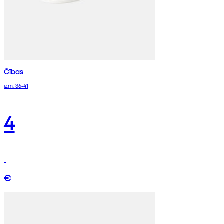
Čības
izm. 36-41
4
€