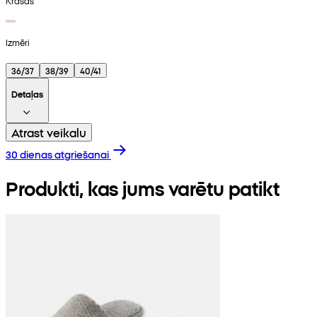
Krāsas
Izmēri
36/37
38/39
40/41
Detaļas
Atrast veikalu
30 dienas atgriešanai
Produkti, kas jums varētu patikt