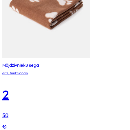
Mājdzīvnieku sega
ērts, funkcionāls
2
50
€