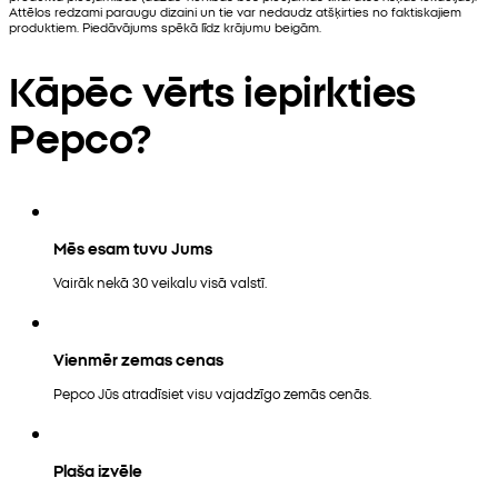
Attēlos redzami paraugu dizaini un tie var nedaudz atšķirties no faktiskajiem
produktiem. Piedāvājums spēkā līdz krājumu beigām.
Kāpēc vērts iepirkties
Pepco?
Mēs esam tuvu Jums
Vairāk nekā 30 veikalu visā valstī.
Vienmēr zemas cenas
Pepco Jūs atradīsiet visu vajadzīgo zemās cenās.
Plaša izvēle