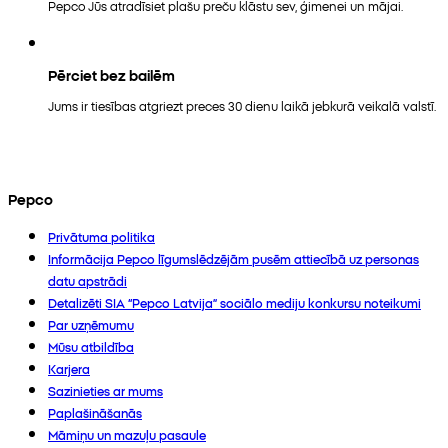
Pepco Jūs atradīsiet plašu preču klāstu sev, ģimenei un mājai.
Pērciet bez bailēm
Jums ir tiesības atgriezt preces 30 dienu laikā jebkurā veikalā valstī.
Pepco
Privātuma politika
Informācija Pepco līgumslēdzējām pusēm attiecībā uz personas
datu apstrādi
Detalizēti SIA “Pepco Latvija” sociālo mediju konkursu noteikumi
Par uzņēmumu
Mūsu atbildība
Karjera
Sazinieties ar mums
Paplašināšanās
Māmiņu un mazuļu pasaule