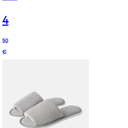
4
50
€