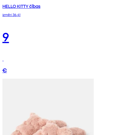
HELLO KITTY čības
izmēri 36-41
9
€