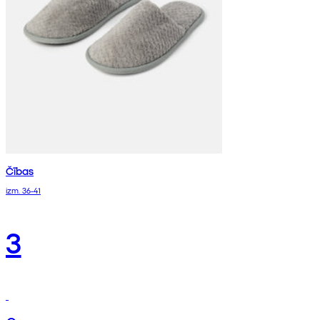
Čības
izm. 36-41
3