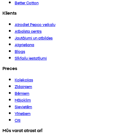
Better Cotton
Klients
Atrodiet Pepco veikalu
Atbalsta centrs
Jautājumi un atbildes
Atgriešana
Blogs
Sīkfailu iestatījumi
Preces
Kolekcijas
Zīdaiņiem
Bērniem
Mājoklim
Sievietēm
Vīriešiem
Citi
Mūs varat atrast arī