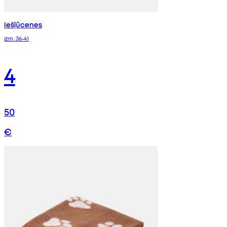
Iešļūcenes
izm. 36-41
4
50
€