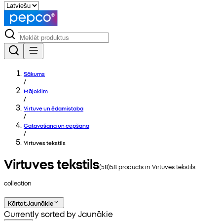
Sākums
/
Mājoklim
/
Virtuve un ēdamistaba
/
Gatavošana un cepšana
/
Virtuves tekstils
Virtuves tekstils
(
58
)
58
products in
Virtuves tekstils
collection
Kārtot
:
Jaunākie
Currently sorted by Jaunākie