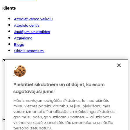
Klients
Atrodiet Pepco veikalu
Atbalsta centrs
Jautājumi un atbildes
Atgriešana
Blogs
Sīkfailu iestatījumi
Preces
Kolekcijas
Zīdaiņiem
Piekrītiet sīkdatnēm un atklājiet, ko esam
Bērniem
Mājoklim
sagatavojuši jums!
Sievietēm
Mēs izmantojam obligātās sīkdatnes, lai nodrošinātu
Vīriešiem
mūsu vietnes pareizu darbību. Ar jūsu piekrišanu mēs
Citi
varam izmantot arī analītiskās un mārketinga sīkdatnes –
gan mūsu pašu, gan uzticamu partneru – lai uzlabotu
Mūs varat atrast arī
vietnes veiktspēju, analizētu tās izmantošanu un rādītu
personalizētu saturu.