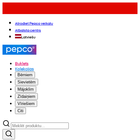
Atrodiet Pepco veikalu
Atbalsta centrs
Latviešu
Buklets
Kolekcijas
Bērniem
Sievietēm
Mājoklim
Zīdaiņiem
Vīriešiem
Citi