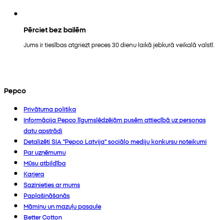
Pērciet bez bailēm
Jums ir tiesības atgriezt preces 30 dienu laikā jebkurā veikalā valstī.
Pepco
Privātuma politika
Informācija Pepco līgumslēdzējām pusēm attiecībā uz personas
datu apstrādi
Detalizēti SIA “Pepco Latvija” sociālo mediju konkursu noteikumi
Par uzņēmumu
Mūsu atbildība
Karjera
Sazinieties ar mums
Paplašināšanās
Māmiņu un mazuļu pasaule
Better Cotton