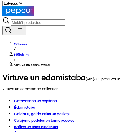
Sākums
/
Mājoklim
/
Virtuve un ēdamistaba
Virtuve un ēdamistaba
(
605
)
605
products in
Virtuve un ēdamistaba
collection
Gatavošana un cepšana
Ēdamistaba
Galdauti, galda celiņi un paliktņi
Ceļojumu pudeles un termopudeles
Kafijas un tējas piederumi