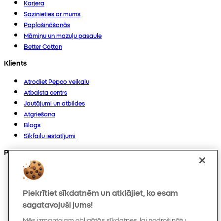
Karjera
Sazinieties ar mums
Paplašināšanās
Māmiņu un mazuļu pasaule
Better Cotton
Klients
Atrodiet Pepco veikalu
Atbalsta centrs
Jautājumi un atbildes
Atgriešana
Blogs
Sīkfailu iestatījumi
Preces
Kolekcijas
Zīdaiņiem
Piekrītiet sīkdatnēm un atklājiet, ko esam
Bērniem
Mājoklim
sagatavojuši jums!
Sievietēm
Mēs izmantojam obligātās sīkdatnes, lai nodrošinātu