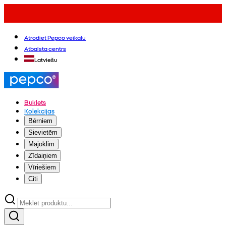
Atrodiet Pepco veikalu
Atbalsta centrs
Latviešu
Buklets
Kolekcijas
Bērniem
Sievietēm
Mājoklim
Zīdaiņiem
Vīriešiem
Citi