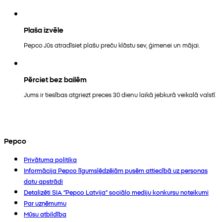
Plaša izvēle
Pepco Jūs atradīsiet plašu preču klāstu sev, ģimenei un mājai.
Pērciet bez bailēm
Jums ir tiesības atgriezt preces 30 dienu laikā jebkurā veikalā valstī.
Pepco
Privātuma politika
Informācija Pepco līgumslēdzējām pusēm attiecībā uz personas
datu apstrādi
Detalizēti SIA “Pepco Latvija” sociālo mediju konkursu noteikumi
Par uzņēmumu
Mūsu atbildība