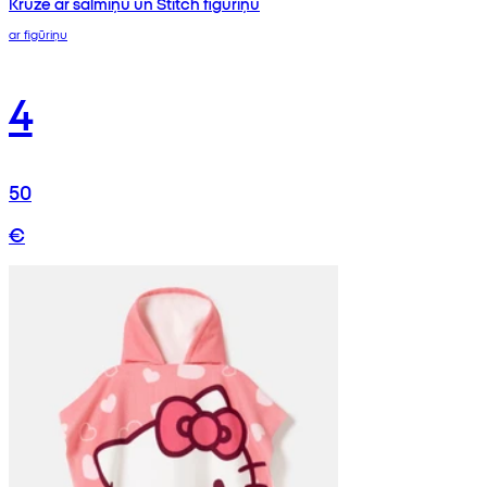
Krūze ar salmiņu un Stitch figūriņu
ar figūriņu
4
50
€