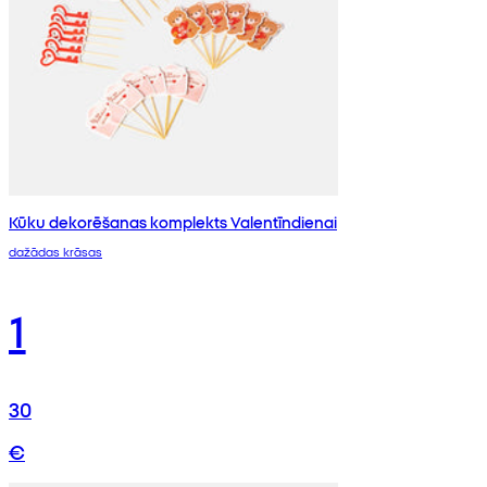
Kūku dekorēšanas komplekts Valentīndienai
dažādas krāsas
1
30
€