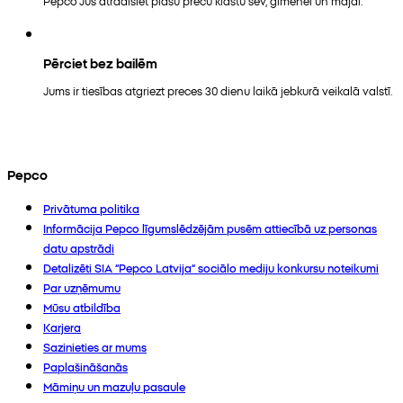
Pepco Jūs atradīsiet plašu preču klāstu sev, ģimenei un mājai.
Pērciet bez bailēm
Jums ir tiesības atgriezt preces 30 dienu laikā jebkurā veikalā valstī.
Pepco
Privātuma politika
Informācija Pepco līgumslēdzējām pusēm attiecībā uz personas
datu apstrādi
Detalizēti SIA “Pepco Latvija” sociālo mediju konkursu noteikumi
Par uzņēmumu
Mūsu atbildība
Karjera
Sazinieties ar mums
Paplašināšanās
Māmiņu un mazuļu pasaule