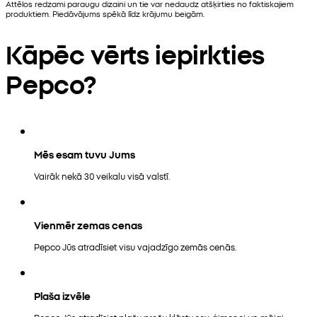
Attēlos redzami paraugu dizaini un tie var nedaudz atšķirties no faktiskajiem
produktiem. Piedāvājums spēkā līdz krājumu beigām.
Kāpēc vērts iepirkties
Pepco?
Mēs esam tuvu Jums
Vairāk nekā 30 veikalu visā valstī.
Vienmēr zemas cenas
Pepco Jūs atradīsiet visu vajadzīgo zemās cenās.
Plaša izvēle