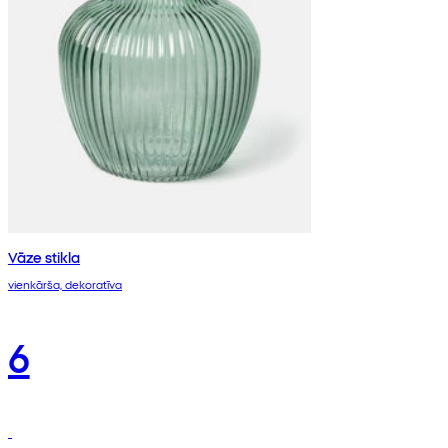
Vāze stikla
vienkārša, dekoratīva
6