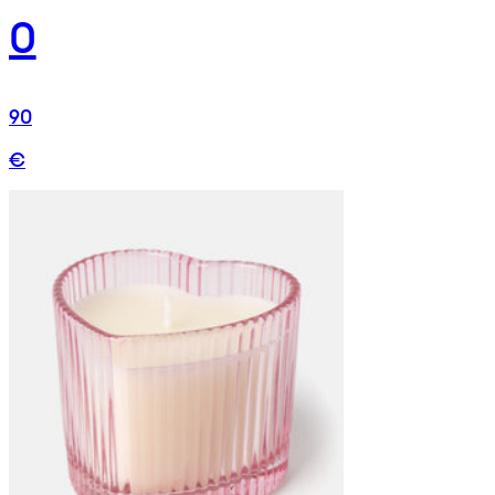
0
90
€