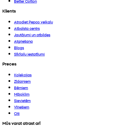
Better Cotton
Klients
Atrodiet Pepco veikalu
Atbalsta centrs
Jautājumi un atbildes
Atgriešana
Blogs
Sīkfailu iestatījumi
Preces
Kolekcijas
Zīdaiņiem
Bērniem
Mājoklim
Sievietēm
Vīriešiem
Citi
Mūs varat atrast arī