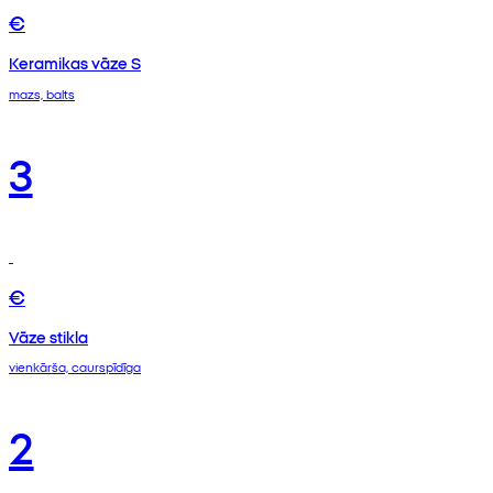
€
Keramikas vāze S
mazs, balts
3
€
Vāze stikla
vienkārša, caurspīdīga
2