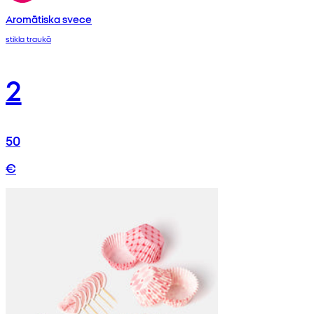
Aromātiska svece
stikla traukā
2
50
€