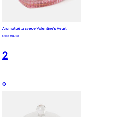
Aromatizēta svece Valentine's Heart
stikla traukā
2
€