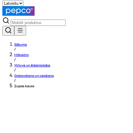
Sākums
/
Mājoklim
/
Virtuve un ēdamistaba
/
Gatavošana un cepšana
/
Zupas kauss