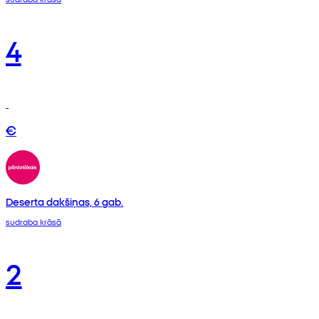
4
€
Deserta dakšiņas, 6 gab.
sudraba krāsā
2