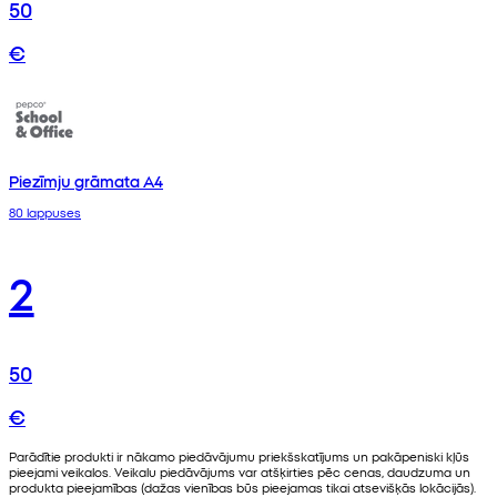
50
€
Piezīmju grāmata A4
80 lappuses
2
50
€
Parādītie produkti ir nākamo piedāvājumu priekšskatījums un pakāpeniski kļūs
pieejami veikalos. Veikalu piedāvājums var atšķirties pēc cenas, daudzuma un
produkta pieejamības (dažas vienības būs pieejamas tikai atsevišķās lokācijās).