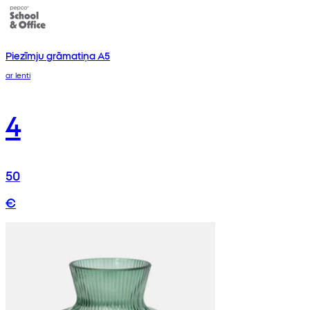
Piezīmju grāmatiņa A5
ar lenti
4
50
€