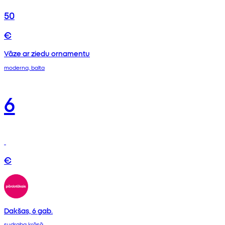
50
€
Vāze ar ziedu ornamentu
moderna, balta
6
€
Dakšas, 6 gab.
sudraba krāsā