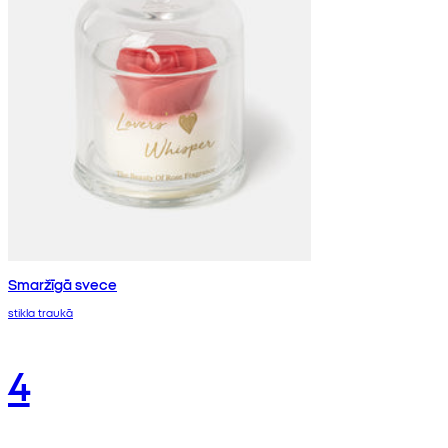
Smaržīgā svece
stikla traukā
4