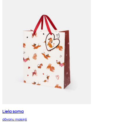
Liela soma
dāvanu maisiņš