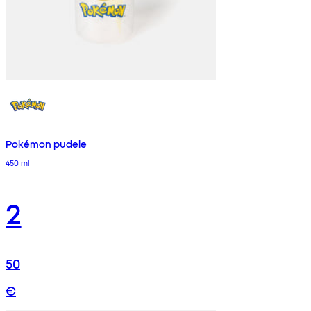
Pokémon pudele
450 ml
2
50
€