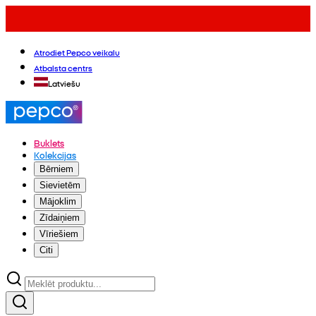
Atrodiet Pepco veikalu
Atbalsta centrs
Latviešu
Buklets
Kolekcijas
Bērniem
Sievietēm
Mājoklim
Zīdaiņiem
Vīriešiem
Citi