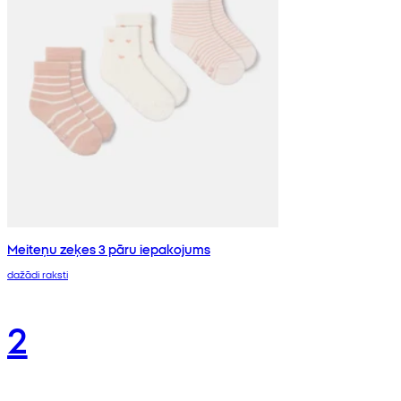
Meiteņu zeķes 3 pāru iepakojums
dažādi raksti
2