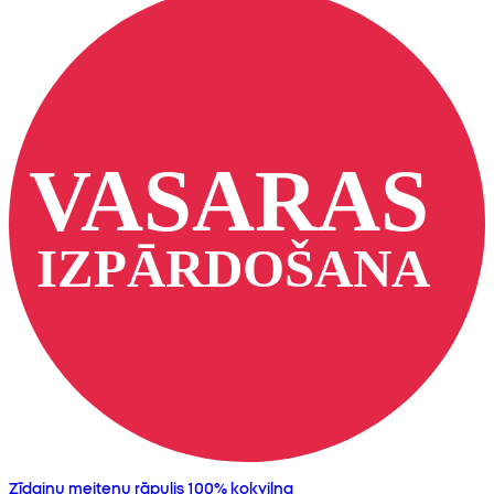
Zīdaiņu meiteņu rāpulis 100% kokvilna