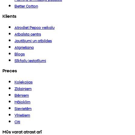
Better Cotton
Klients
Atrodiet Pepco veikalu
Atbalsta centrs
Jautājumi un atbildes
Atgriešana
Blogs
Sīkfailu iestatījumi
Preces
Kolekcijas
Zīdaiņiem
Bērniem
Mājoklim
Sievietēm
Vīriešiem
Citi
Mūs varat atrast arī