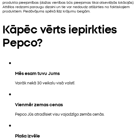
produkta pieejamības (dažas vienības būs pieejamas tikai atsevišķās lokācijās).
Attēlos redzami paraugu dizaini un tie var nedaudz atšķirties no faktiskajiem
produktiem. Piedāvājums spēkā līdz krājumu beigām.
Kāpēc vērts iepirkties
Pepco?
Mēs esam tuvu Jums
Vairāk nekā 30 veikalu visā valstī.
Vienmēr zemas cenas
Pepco Jūs atradīsiet visu vajadzīgo zemās cenās.
Plaša izvēle