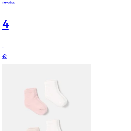
rievotas
4
€