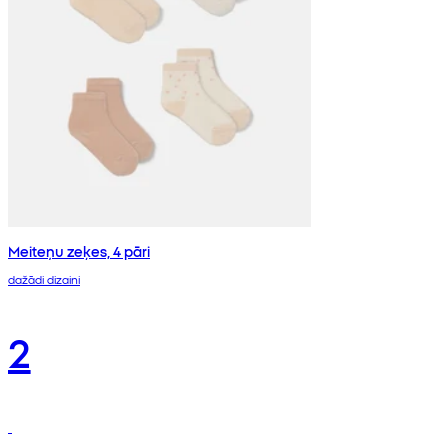
Meiteņu zeķes, 4 pāri
dažādi dizaini
2