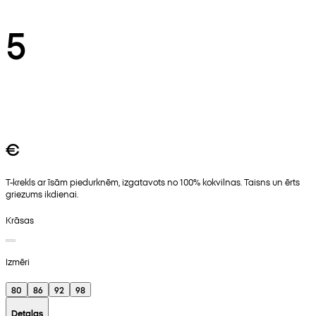
5
€
T-krekls ar īsām piedurknēm, izgatavots no 100% kokvilnas. Taisns un ērts
griezums ikdienai.
Krāsas
Izmēri
80
86
92
98
Detaļas