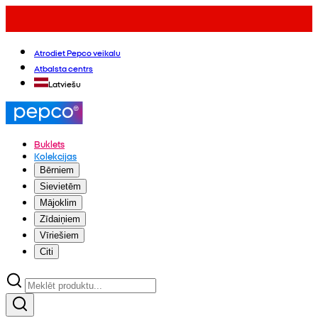
Atrodiet Pepco veikalu
Atbalsta centrs
Latviešu
Buklets
Kolekcijas
Bērniem
Sievietēm
Mājoklim
Zīdaiņiem
Vīriešiem
Citi