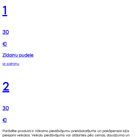
1
30
€
Zīdaiņu pudele
ar salmiņu
2
30
€
Parādītie produkti ir nākamo piedāvājumu priekšskatījums un pakāpeniski kļūs
pieejami veikalos. Veikalu piedāvājums var atšķirties pēc cenas, daudzuma un