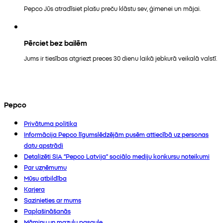
Pepco Jūs atradīsiet plašu preču klāstu sev, ģimenei un mājai.
Pērciet bez bailēm
Jums ir tiesības atgriezt preces 30 dienu laikā jebkurā veikalā valstī.
Pepco
Privātuma politika
Informācija Pepco līgumslēdzējām pusēm attiecībā uz personas
datu apstrādi
Detalizēti SIA “Pepco Latvija” sociālo mediju konkursu noteikumi
Par uzņēmumu
Mūsu atbildība
Karjera
Sazinieties ar mums
Paplašināšanās
Māmiņu un mazuļu pasaule