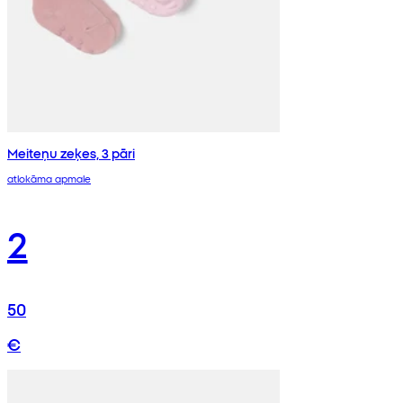
Meiteņu zeķes, 3 pāri
atlokāma apmale
2
50
€