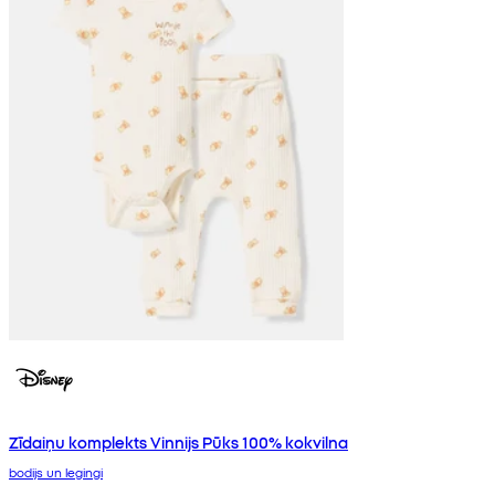
Zīdaiņu komplekts Vinnijs Pūks 100% kokvilna
bodijs un legingi