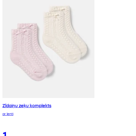
Zīdaiņu zeķu komplekts
ar lenti
1