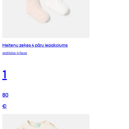
Meiteņu zeķes 4 pāru iepakojums
dažādas krāsas
1
80
€