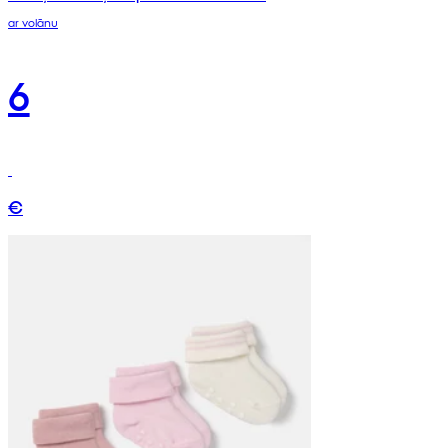
ar volānu
6
€