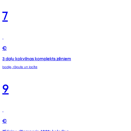
7
€
3 daļu kokvilnas komplekts zēniem
bodijs, rāpulis un lacīte
9
€