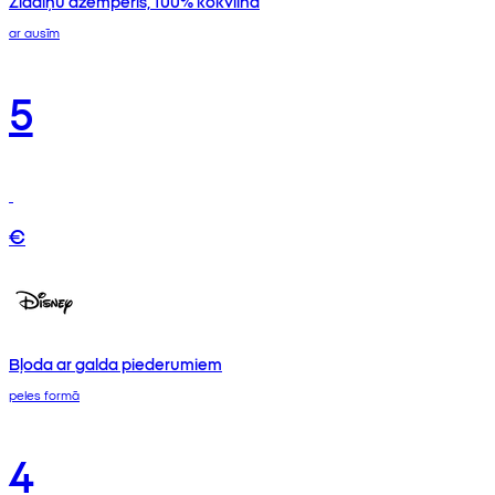
Zīdaiņu džemperis, 100% kokvilna
ar ausīm
5
€
Bļoda ar galda piederumiem
peles formā
4