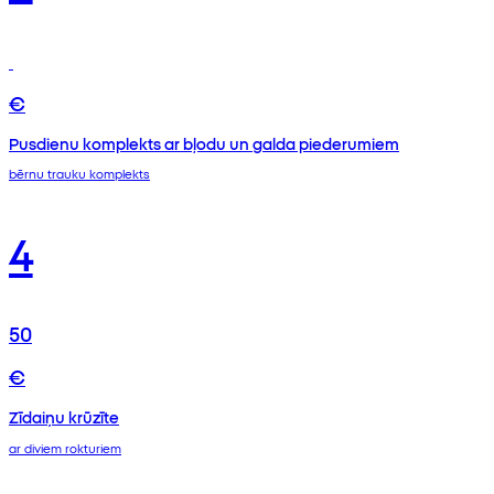
€
Pusdienu komplekts ar bļodu un galda piederumiem
bērnu trauku komplekts
4
50
€
Zīdaiņu krūzīte
ar diviem rokturiem