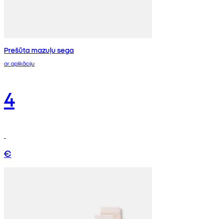
Prešūta mazuļu sega
ar aplikāciju
4
€