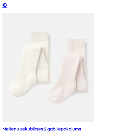
€
Meiteņu zeķubikses 2 gab. iepakojums