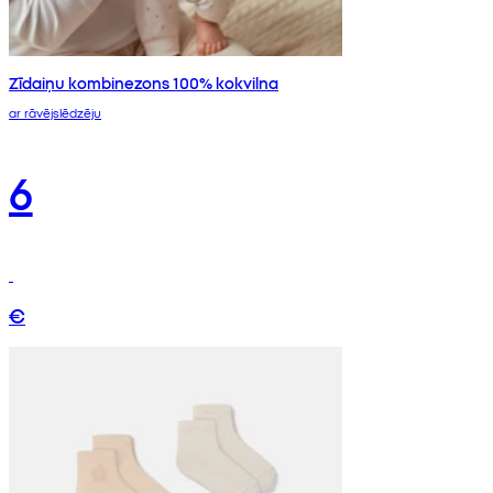
Zīdaiņu kombinezons 100% kokvilna
ar rāvējslēdzēju
6
€