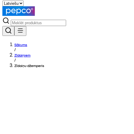
Sākums
/
Zīdaiņiem
/
Zīdaiņu džemperis