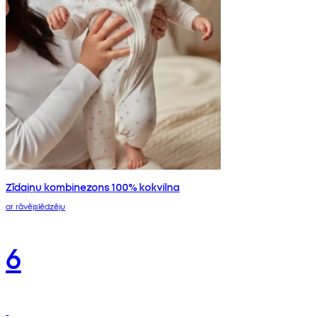
Zīdaiņu kombinezons 100% kokvilna
ar rāvējslēdzēju
6