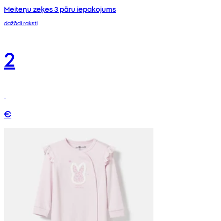
Meiteņu zeķes 3 pāru iepakojums
dažādi raksti
2
€