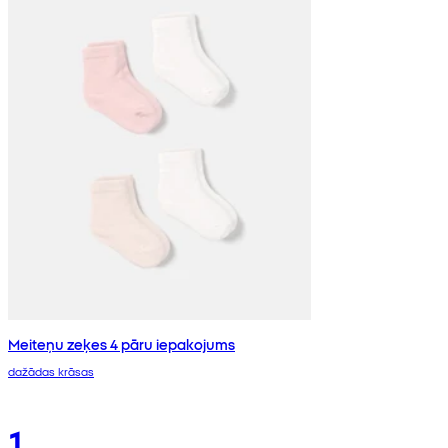
Meiteņu zeķes 4 pāru iepakojums
dažādas krāsas
1