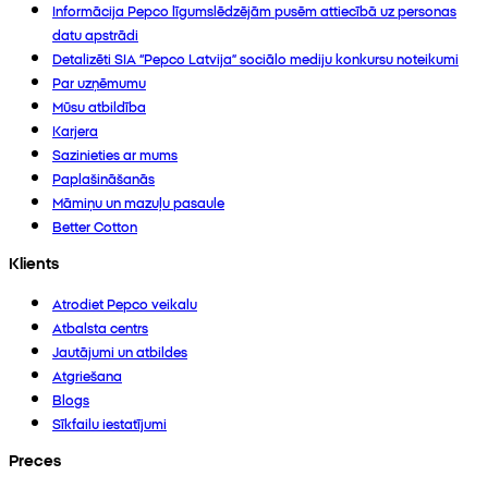
Informācija Pepco līgumslēdzējām pusēm attiecībā uz personas
datu apstrādi
Detalizēti SIA “Pepco Latvija” sociālo mediju konkursu noteikumi
Par uzņēmumu
Mūsu atbildība
Karjera
Sazinieties ar mums
Paplašināšanās
Māmiņu un mazuļu pasaule
Better Cotton
Klients
Atrodiet Pepco veikalu
Atbalsta centrs
Jautājumi un atbildes
Atgriešana
Blogs
Sīkfailu iestatījumi
Preces