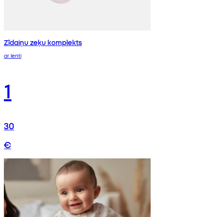
Zīdaiņu zeķu komplekts
ar lenti
1
30
€