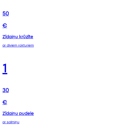
50
€
Zīdaiņu krūzīte
ar diviem rokturiem
1
30
€
Zīdaiņu pudele
ar salmiņu