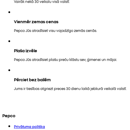
Vairāk nekā 30 veikalu visā valstī.
Vienmēr zemas cenas
Pepco Jūs atradīsiet visu vajadzīgo zemās cenās.
Plaša izvēle
Pepco Jūs atradīsiet plašu preču klāstu sev, ģimenei un mājai.
Pērciet bez bailēm
Jums ir tiesības atgriezt preces 30 dienu laikā jebkurā veikalā valstī.
Pepco
Privātuma politika