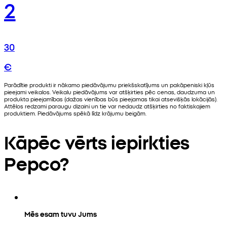
2
30
€
Parādītie produkti ir nākamo piedāvājumu priekšskatījums un pakāpeniski kļūs
pieejami veikalos. Veikalu piedāvājums var atšķirties pēc cenas, daudzuma un
produkta pieejamības (dažas vienības būs pieejamas tikai atsevišķās lokācijās).
Attēlos redzami paraugu dizaini un tie var nedaudz atšķirties no faktiskajiem
produktiem. Piedāvājums spēkā līdz krājumu beigām.
Kāpēc vērts iepirkties
Pepco?
Mēs esam tuvu Jums