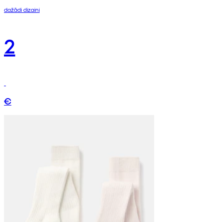
dažādi dizaini
2
€