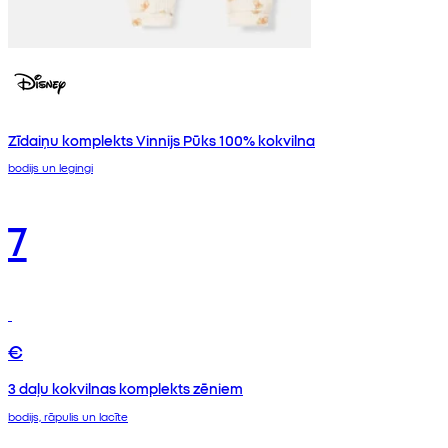
Zīdaiņu komplekts Vinnijs Pūks 100% kokvilna
bodijs un legingi
7
€
3 daļu kokvilnas komplekts zēniem
bodijs, rāpulis un lacīte