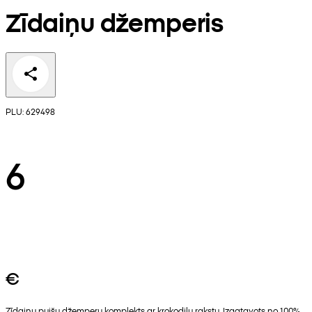
Zīdaiņu džemperis
PLU: 629498
6
€
Zīdaiņu puišu džemperu komplekts ar krokodilu rakstu. Izgatavots no 100%