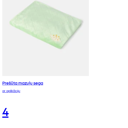
Prešūta mazuļu sega
ar aplikāciju
4