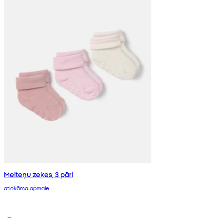
Meiteņu zeķes, 3 pāri
atlokāma apmale