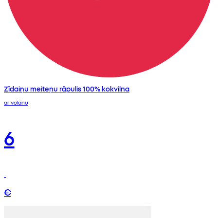
Zīdaiņu meiteņu rāpulis 100% kokvilna
ar volānu
6
€