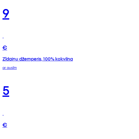
9
€
Zīdaiņu džemperis, 100% kokvilna
ar ausīm
5
€