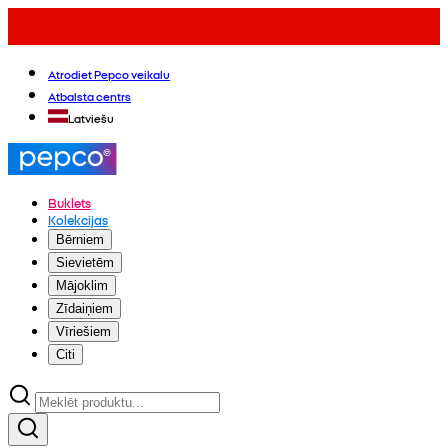
Atrodiet Pepco veikalu
Atbalsta centrs
Latviešu
Buklets
Kolekcijas
Bērniem
Sievietēm
Mājoklim
Zīdaiņiem
Vīriešiem
Citi