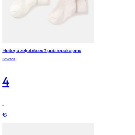
Meiteņu zeķubikses 2 gab. iepakojums
rievotas
4
€