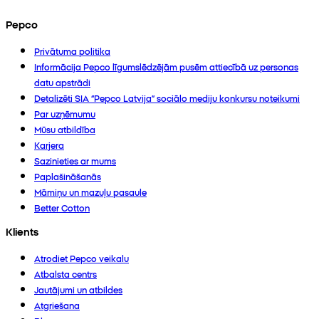
Pepco
Privātuma politika
Informācija Pepco līgumslēdzējām pusēm attiecībā uz personas
datu apstrādi
Detalizēti SIA “Pepco Latvija” sociālo mediju konkursu noteikumi
Par uzņēmumu
Mūsu atbildība
Karjera
Sazinieties ar mums
Paplašināšanās
Māmiņu un mazuļu pasaule
Better Cotton
Klients
Atrodiet Pepco veikalu
Atbalsta centrs
Jautājumi un atbildes
Atgriešana