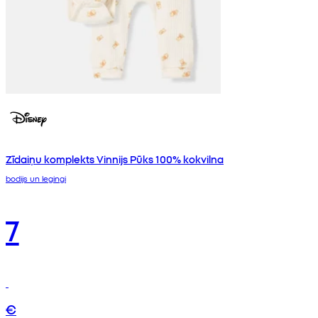
Zīdaiņu komplekts Vinnijs Pūks 100% kokvilna
bodijs un legingi
7
€