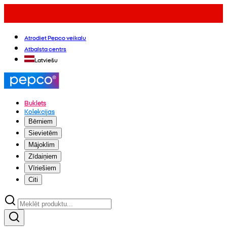
Atrodiet Pepco veikalu
Atbalsta centrs
Latviešu
Buklets
Kolekcijas
Bērniem
Sievietēm
Mājoklim
Zīdaiņiem
Vīriešiem
Citi