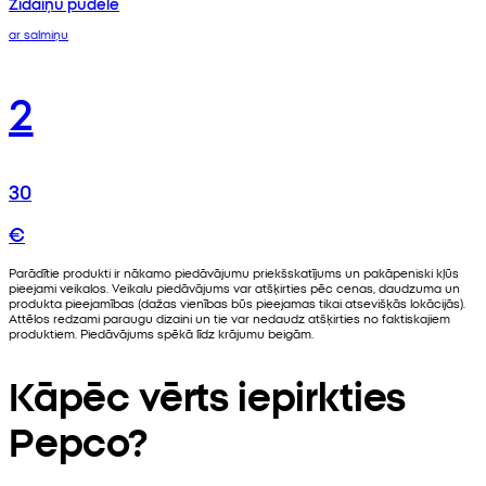
Zīdaiņu pudele
ar salmiņu
2
30
€
Parādītie produkti ir nākamo piedāvājumu priekšskatījums un pakāpeniski kļūs
pieejami veikalos. Veikalu piedāvājums var atšķirties pēc cenas, daudzuma un
produkta pieejamības (dažas vienības būs pieejamas tikai atsevišķās lokācijās).
Attēlos redzami paraugu dizaini un tie var nedaudz atšķirties no faktiskajiem
produktiem. Piedāvājums spēkā līdz krājumu beigām.
Kāpēc vērts iepirkties
Pepco?