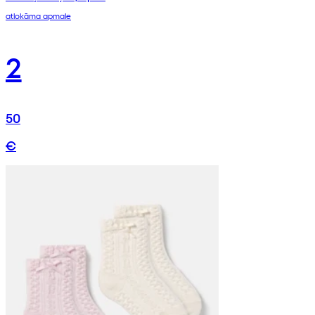
atlokāma apmale
2
50
€