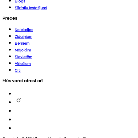
Blogs
Sīkfailu iestatījumi
Preces
Kolekcijas
Zīdaiņiem
Bērniem
Mājoklim
Sievietēm
Vīriešiem
Citi
Mūs varat atrast arī