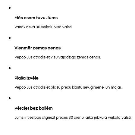
Mēs esam tuvu Jums
Vairāk nekā 30 veikalu visā valstī.
Vienmēr zemas cenas
Pepco Jūs atradīsiet visu vajadzīgo zemās cenās.
Plaša izvēle
Pepco Jūs atradīsiet plašu preču klāstu sev, ģimenei un mājai.
Pērciet bez bailēm
Jums ir tiesības atgriezt preces 30 dienu laikā jebkurā veikalā valstī.