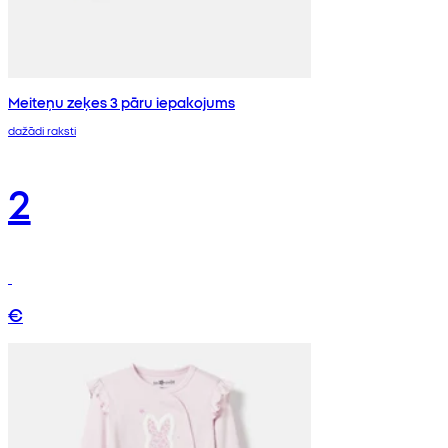
Meiteņu zeķes 3 pāru iepakojums
dažādi raksti
2
€