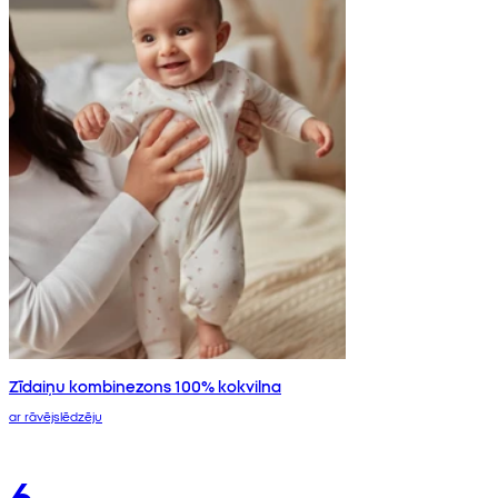
Zīdaiņu kombinezons 100% kokvilna
ar rāvējslēdzēju
6