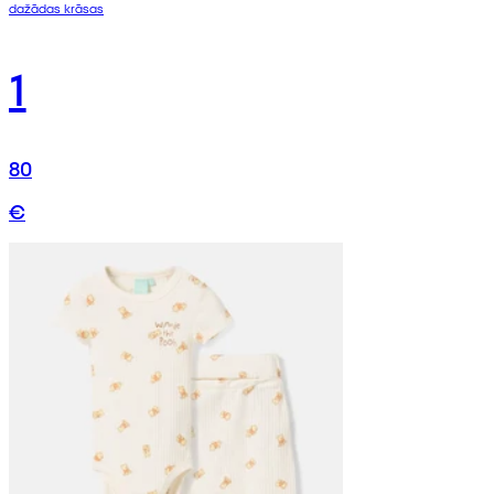
dažādas krāsas
1
80
€