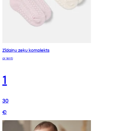
Zīdaiņu zeķu komplekts
ar lenti
1
30
€