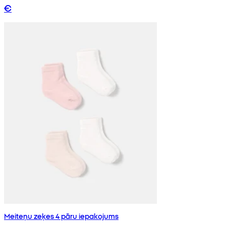
€
Meiteņu zeķes 4 pāru iepakojums