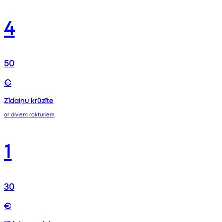
4
50
€
Zīdaiņu krūzīte
ar diviem rokturiem
1
30
€