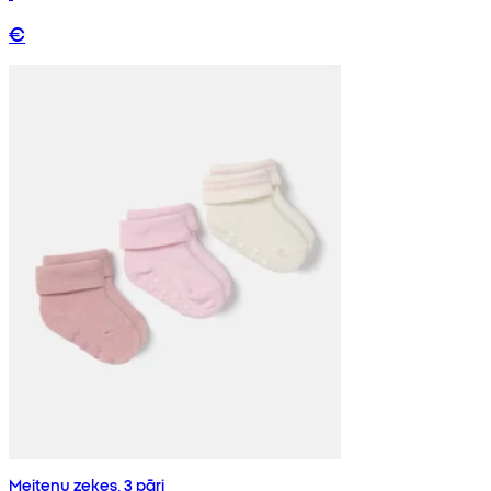
€
Meiteņu zeķes, 3 pāri