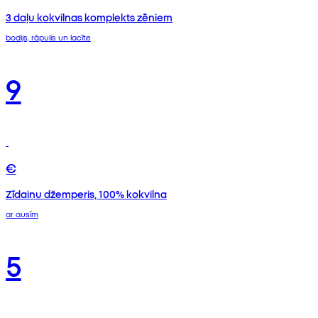
3 daļu kokvilnas komplekts zēniem
bodijs, rāpulis un lacīte
9
€
Zīdaiņu džemperis, 100% kokvilna
ar ausīm
5