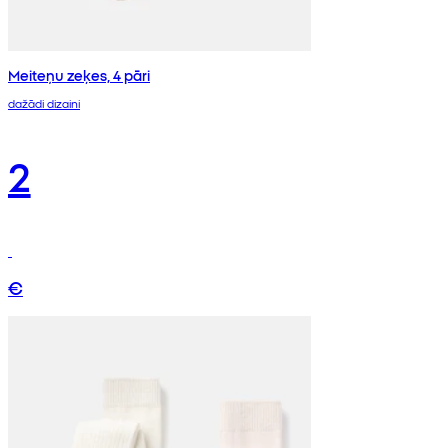
Meiteņu zeķes, 4 pāri
dažādi dizaini
2
€