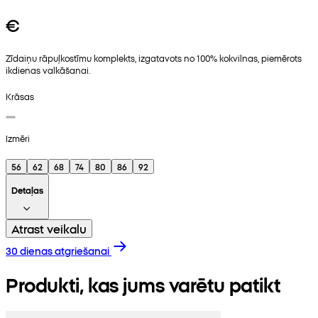
€
Zīdaiņu rāpuļkostīmu komplekts, izgatavots no 100% kokvilnas, piemērots
ikdienas valkāšanai.
Krāsas
Izmēri
56
62
68
74
80
86
92
Detaļas
Atrast veikalu
30 dienas atgriešanai
Produkti, kas jums varētu patikt