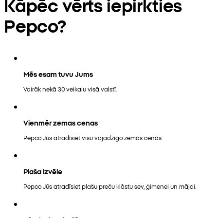
Kāpēc vērts iepirkties
Pepco?
Mēs esam tuvu Jums
Vairāk nekā 30 veikalu visā valstī.
Vienmēr zemas cenas
Pepco Jūs atradīsiet visu vajadzīgo zemās cenās.
Plaša izvēle
Pepco Jūs atradīsiet plašu preču klāstu sev, ģimenei un mājai.