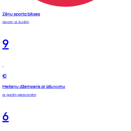
Zēnu sporta bikses
rievots, ar šuvēm
9
€
Meiteņu džemperis ar izšuvumu
ar garām piedurknēm
6