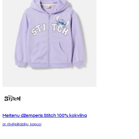
Meiteņu džemperis Stitch 100% kokvilna
ar rāvējslēdzēju, kapuci