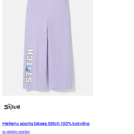
Meiteņu sporta bikses Stitch 100% kokvilna
ar platām starām