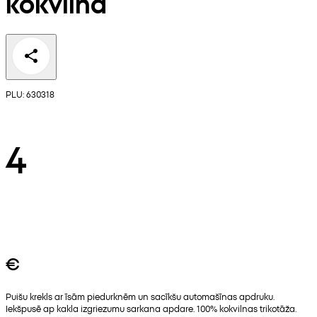
kokvilna
PLU: 630318
4
€
Puišu krekls ar īsām piedurknēm un sacīkšu automašīnas apdruku.
Iekšpusē ap kakla izgriezumu sarkana apdare. 100% kokvilnas trikotāža.