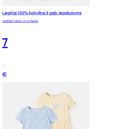
Legingi 100% kokvilna 3 gab. iepakojums
dažādi raksti un krāsas
7
€