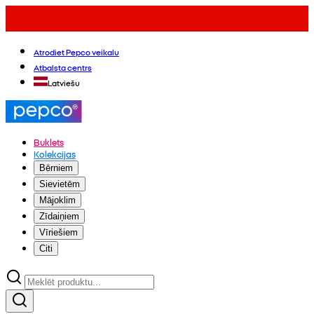
Atrodiet Pepco veikalu
Atbalsta centrs
Latviešu
Buklets
Kolekcijas
Bērniem
Sievietēm
Mājoklim
Zīdaiņiem
Vīriešiem
Citi