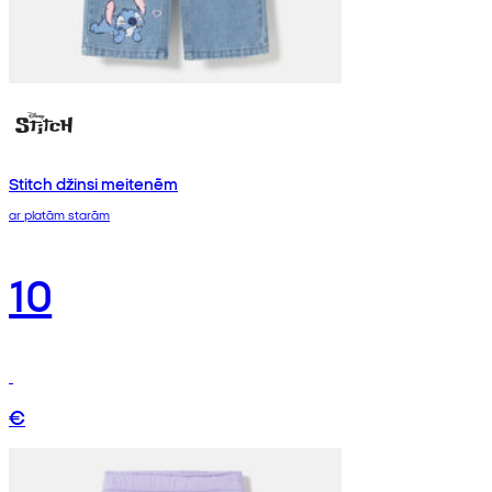
Stitch džinsi meitenēm
ar platām starām
10
€