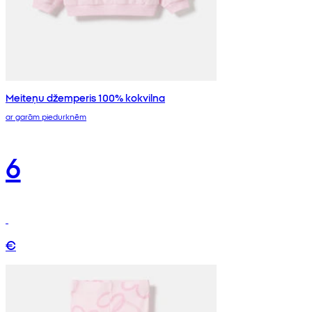
Meiteņu džemperis 100% kokvilna
ar garām piedurknēm
6
€