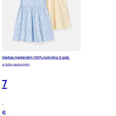
Kleitas meitenēm 100% kokvilna 2 gab.
ar īsām piedurknēm
7
€