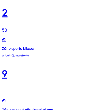
2
50
€
Zēnu sporta bikses
ar balinājuma efektu
9
€
Zēnu zeķes 4 pāru iepakojums