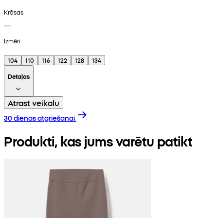
Krāsas
Izmēri
104
110
116
122
128
134
Detaļas
Atrast veikalu
30 dienas atgriešanai
Produkti, kas jums varētu patikt