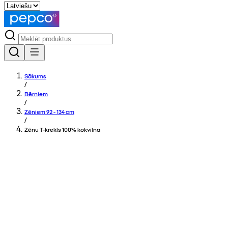
Sākums
/
Bērniem
/
Zēniem 92 - 134 cm
/
Zēnu T-krekls 100% kokvilna