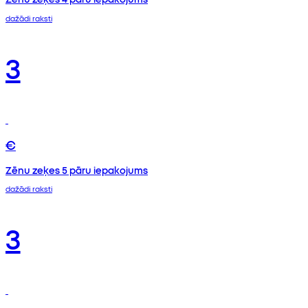
dažādi raksti
3
€
Zēnu zeķes 5 pāru iepakojums
dažādi raksti
3