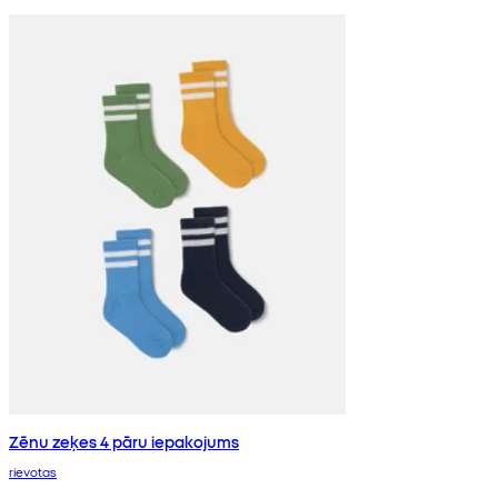
Zēnu zeķes 4 pāru iepakojums
rievotas