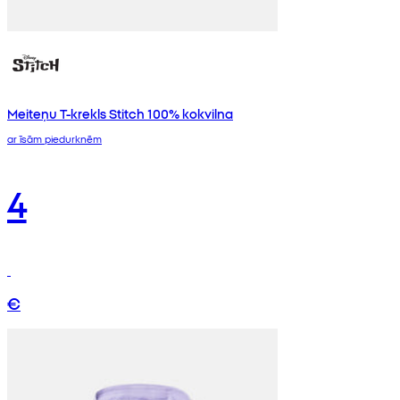
Meiteņu T-krekls Stitch 100% kokvilna
ar īsām piedurknēm
4
€