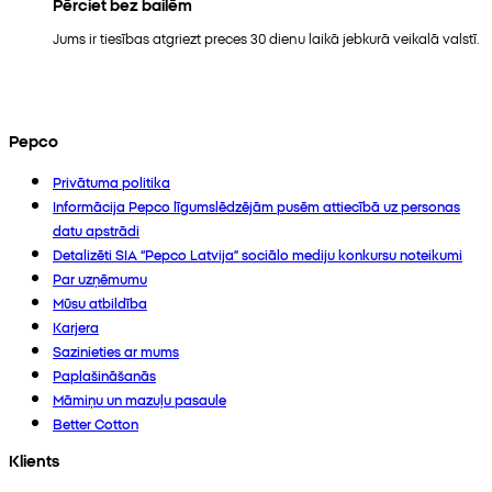
Pērciet bez bailēm
Jums ir tiesības atgriezt preces 30 dienu laikā jebkurā veikalā valstī.
Pepco
Privātuma politika
Informācija Pepco līgumslēdzējām pusēm attiecībā uz personas
datu apstrādi
Detalizēti SIA “Pepco Latvija” sociālo mediju konkursu noteikumi
Par uzņēmumu
Mūsu atbildība
Karjera
Sazinieties ar mums
Paplašināšanās
Māmiņu un mazuļu pasaule
Better Cotton
Klients