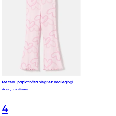
Meiteņu paplatināta piegriezuma legingi
rievoti, ar volāniem
4