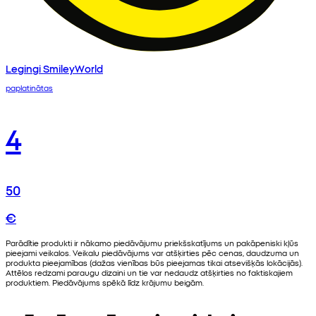
Legingi SmileyWorld
paplatinātas
4
50
€
Parādītie produkti ir nākamo piedāvājumu priekšskatījums un pakāpeniski kļūs
pieejami veikalos. Veikalu piedāvājums var atšķirties pēc cenas, daudzuma un
produkta pieejamības (dažas vienības būs pieejamas tikai atsevišķās lokācijās).
Attēlos redzami paraugu dizaini un tie var nedaudz atšķirties no faktiskajiem
produktiem. Piedāvājums spēkā līdz krājumu beigām.