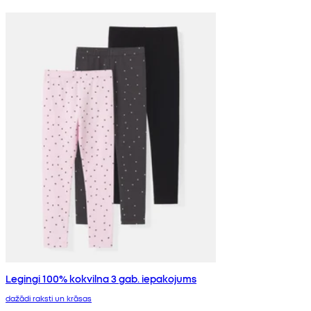
Legingi 100% kokvilna 3 gab. iepakojums
dažādi raksti un krāsas