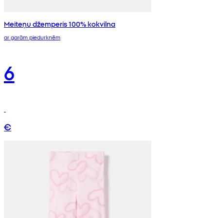
Meiteņu džemperis 100% kokvilna
ar garām piedurknēm
6
€