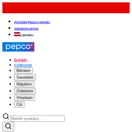
Atrodiet Pepco veikalu
Atbalsta centrs
Latviešu
Buklets
Kolekcijas
Bērniem
Sievietēm
Mājoklim
Zīdaiņiem
Vīriešiem
Citi