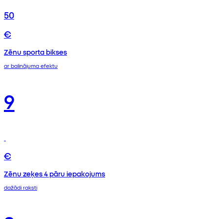
50
€
Zēnu sporta bikses
ar balinājuma efektu
9
€
Zēnu zeķes 4 pāru iepakojums
dažādi raksti