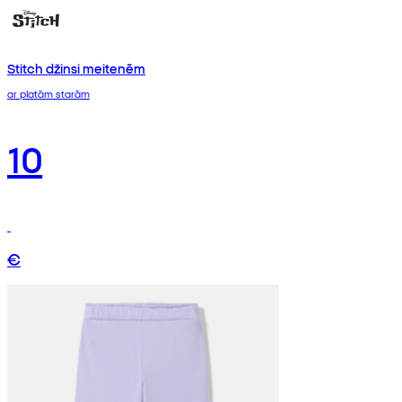
Stitch džinsi meitenēm
ar platām starām
10
€