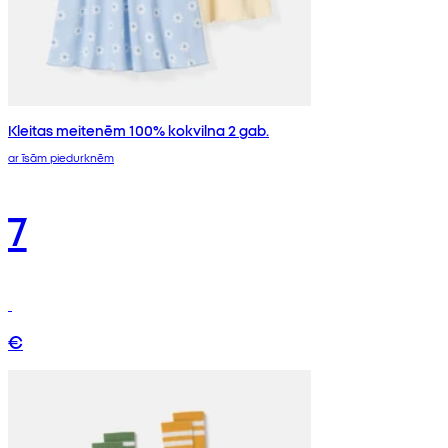
Kleitas meitenēm 100% kokvilna 2 gab.
ar īsām piedurknēm
7
€