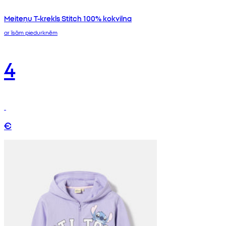
Meiteņu T-krekls Stitch 100% kokvilna
ar īsām piedurknēm
4
€