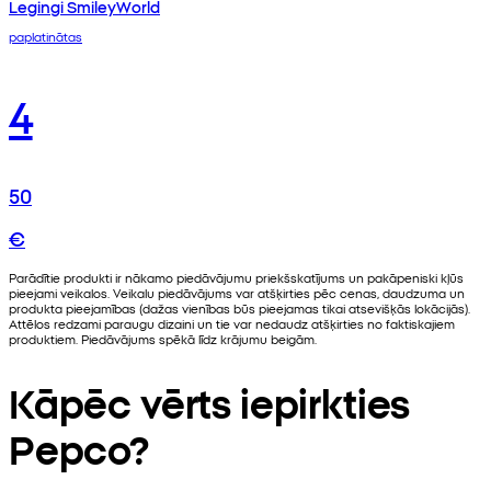
Legingi SmileyWorld
paplatinātas
4
50
€
Parādītie produkti ir nākamo piedāvājumu priekšskatījums un pakāpeniski kļūs
pieejami veikalos. Veikalu piedāvājums var atšķirties pēc cenas, daudzuma un
produkta pieejamības (dažas vienības būs pieejamas tikai atsevišķās lokācijās).
Attēlos redzami paraugu dizaini un tie var nedaudz atšķirties no faktiskajiem
produktiem. Piedāvājums spēkā līdz krājumu beigām.
Kāpēc vērts iepirkties
Pepco?