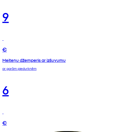
9
€
Meiteņu džemperis ar izšuvumu
ar garām piedurknēm
6
€