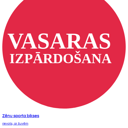
Zēnu sporta bikses
rievots, ar šuvēm