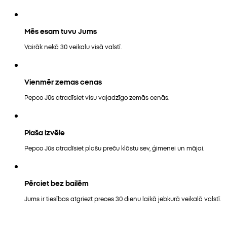
Mēs esam tuvu Jums
Vairāk nekā 30 veikalu visā valstī.
Vienmēr zemas cenas
Pepco Jūs atradīsiet visu vajadzīgo zemās cenās.
Plaša izvēle
Pepco Jūs atradīsiet plašu preču klāstu sev, ģimenei un mājai.
Pērciet bez bailēm
Jums ir tiesības atgriezt preces 30 dienu laikā jebkurā veikalā valstī.