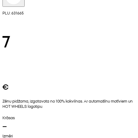
PLU: 631665
7
€
Zēnu pidžama, izgatavota no 100% kokvilnas. Ar automašīnu motīviem un
HOT WHEELS logotipu.
Krāsas
Izmēri