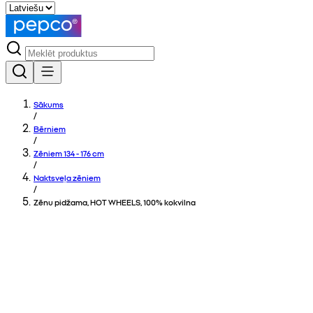
Sākums
/
Bērniem
/
Zēniem 134 - 176 cm
/
Naktsveļa zēniem
/
Zēnu pidžama, HOT WHEELS, 100% kokvilna