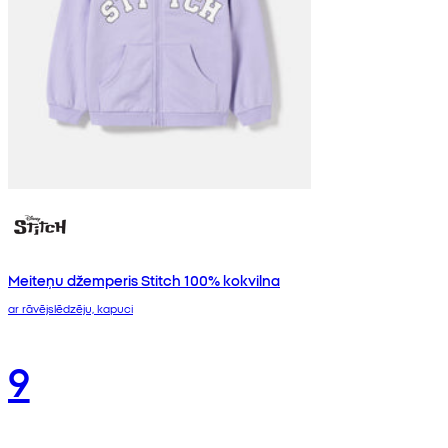
Meiteņu džemperis Stitch 100% kokvilna
ar rāvējslēdzēju, kapuci
9