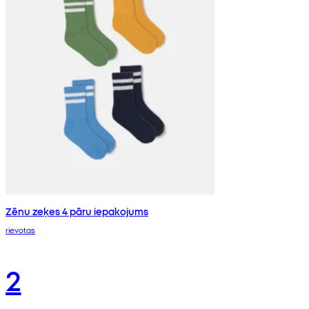
Zēnu zeķes 4 pāru iepakojums
rievotas
2