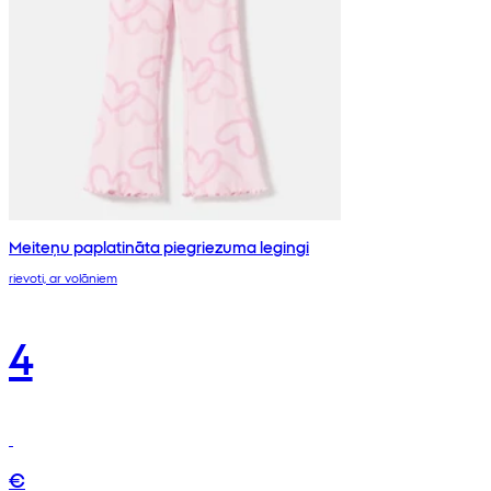
Meiteņu paplatināta piegriezuma legingi
rievoti, ar volāniem
4
€