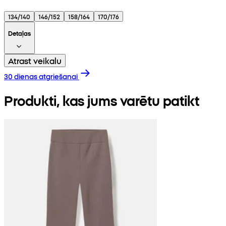
134/140
146/152
158/164
170/176
Detaļas
Atrast veikalu
30 dienas atgriešanai
Produkti, kas jums varētu patikt