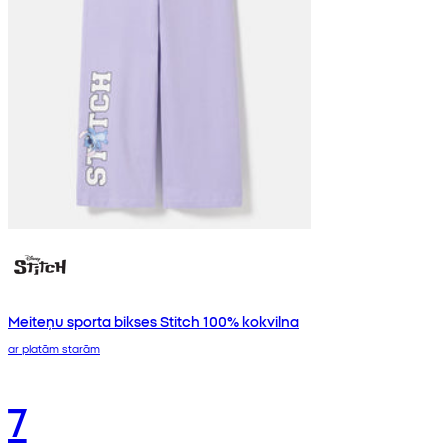
Meiteņu sporta bikses Stitch 100% kokvilna
ar platām starām
7