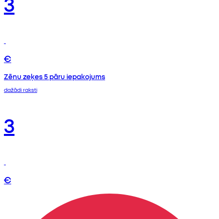
3
€
Zēnu zeķes 5 pāru iepakojums
dažādi raksti
3
€