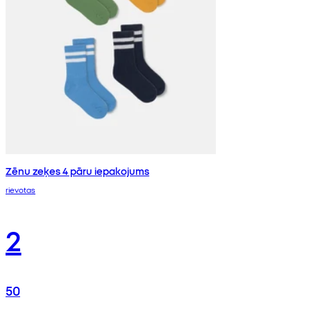
Zēnu zeķes 4 pāru iepakojums
rievotas
2
50