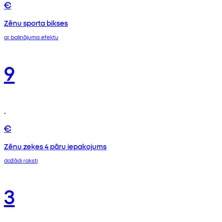
€
Zēnu sporta bikses
ar balinājuma efektu
9
€
Zēnu zeķes 4 pāru iepakojums
dažādi raksti
3