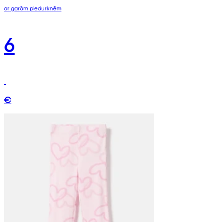
ar garām piedurknēm
6
€