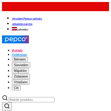
Atrodiet Pepco veikalu
Atbalsta centrs
Latviešu
Buklets
Kolekcijas
Bērniem
Sievietēm
Mājoklim
Zīdaiņiem
Vīriešiem
Citi