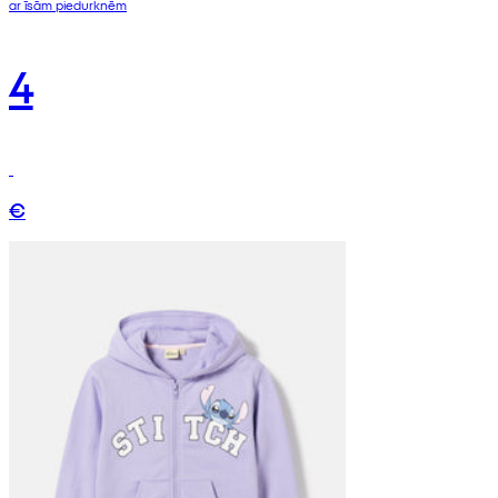
ar īsām piedurknēm
4
€