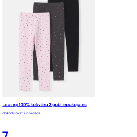
Legingi 100% kokvilna 3 gab. iepakojums
dažādi raksti un krāsas
7