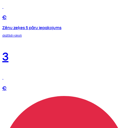
€
Zēnu zeķes 5 pāru iepakojums
dažādi raksti
3
€