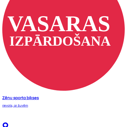
Zēnu sporta bikses
rievots, ar šuvēm
9