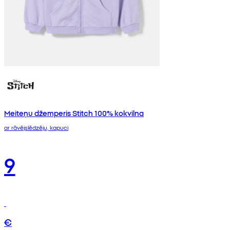
Meiteņu džemperis Stitch 100% kokvilna
ar rāvējslēdzēju, kapuci
9
€