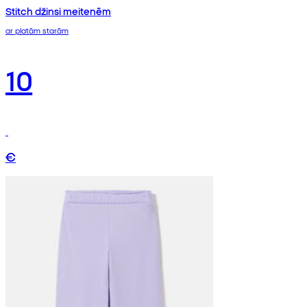
Stitch džinsi meitenēm
ar platām starām
10
€