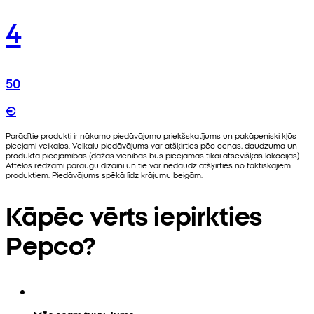
4
50
€
Parādītie produkti ir nākamo piedāvājumu priekšskatījums un pakāpeniski kļūs
pieejami veikalos. Veikalu piedāvājums var atšķirties pēc cenas, daudzuma un
produkta pieejamības (dažas vienības būs pieejamas tikai atsevišķās lokācijās).
Attēlos redzami paraugu dizaini un tie var nedaudz atšķirties no faktiskajiem
produktiem. Piedāvājums spēkā līdz krājumu beigām.
Kāpēc vērts iepirkties
Pepco?