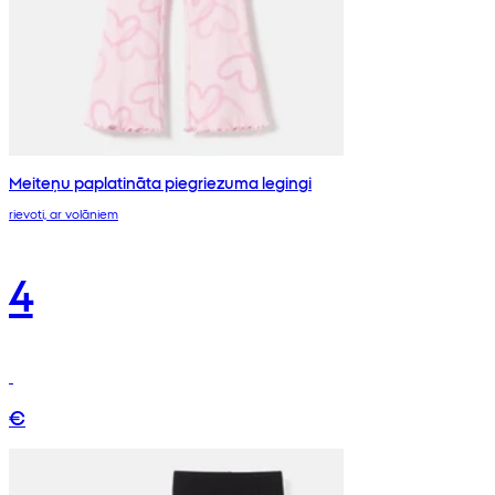
Meiteņu paplatināta piegriezuma legingi
rievoti, ar volāniem
4
€