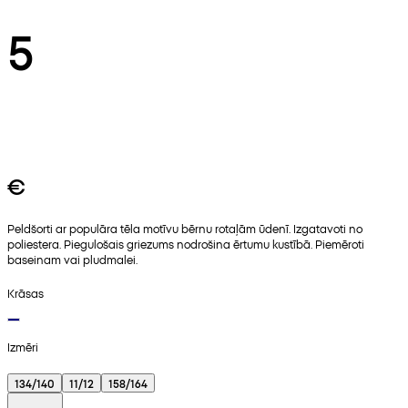
5
€
Peldšorti ar populāra tēla motīvu bērnu rotaļām ūdenī. Izgatavoti no
poliestera. Piegulošais griezums nodrošina ērtumu kustībā. Piemēroti
baseinam vai pludmalei.
Krāsas
Izmēri
134/140
11/12
158/164