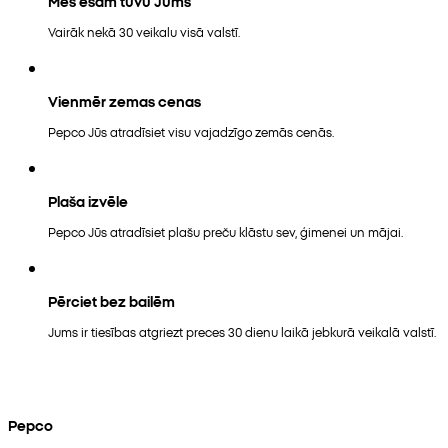
Mēs esam tuvu Jums
Vairāk nekā 30 veikalu visā valstī.
Vienmēr zemas cenas
Pepco Jūs atradīsiet visu vajadzīgo zemās cenās.
Plaša izvēle
Pepco Jūs atradīsiet plašu preču klāstu sev, ģimenei un mājai.
Pērciet bez bailēm
Jums ir tiesības atgriezt preces 30 dienu laikā jebkurā veikalā valstī.
Pepco