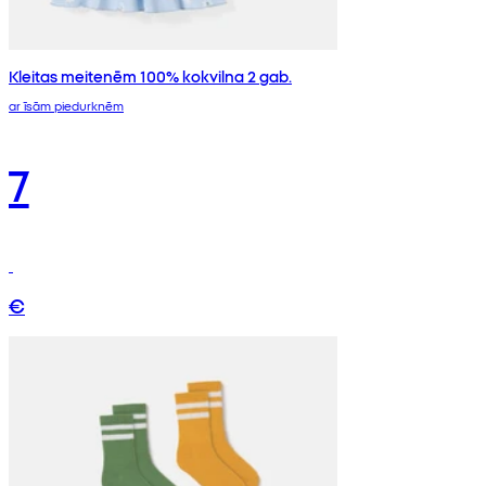
Kleitas meitenēm 100% kokvilna 2 gab.
ar īsām piedurknēm
7
€