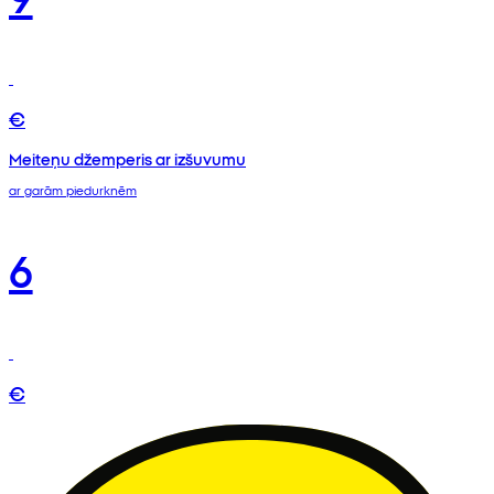
€
Meiteņu džemperis ar izšuvumu
ar garām piedurknēm
6
€