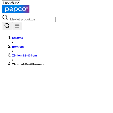
Sākums
/
Bērniem
/
Zēniem 92 - 134 cm
/
Zēnu peldšorti Pokemon