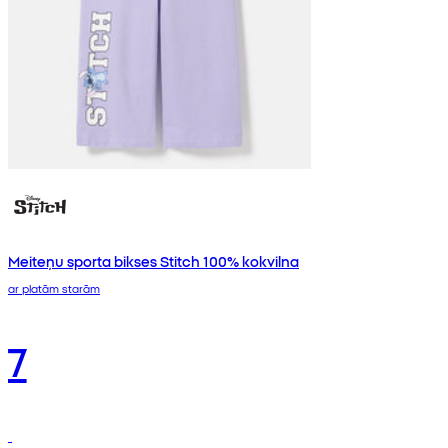
Meiteņu sporta bikses Stitch 100% kokvilna
ar platām starām
7