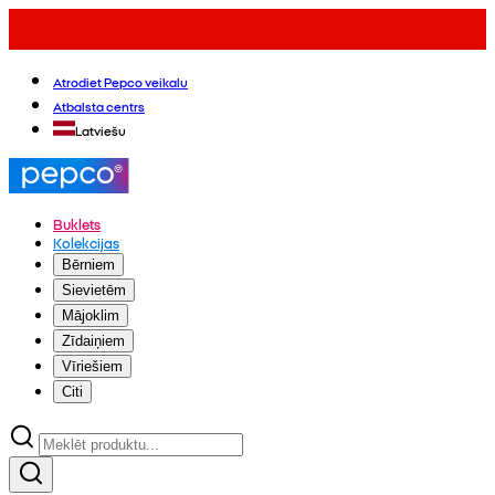
Atrodiet Pepco veikalu
Atbalsta centrs
Latviešu
Buklets
Kolekcijas
Bērniem
Sievietēm
Mājoklim
Zīdaiņiem
Vīriešiem
Citi