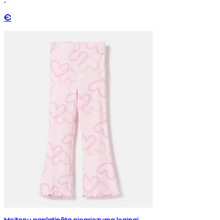
€
Meiteņu paplatināta piegriezuma legingi