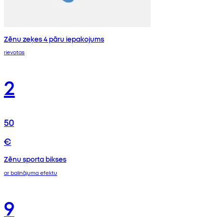
Zēnu zeķes 4 pāru iepakojums
rievotas
2
50
€
Zēnu sporta bikses
ar balinājuma efektu
9