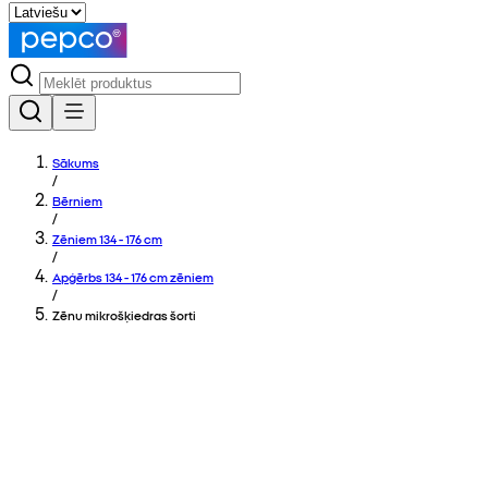
Sākums
/
Bērniem
/
Zēniem 134 - 176 cm
/
Apģērbs 134 - 176 cm zēniem
/
Zēnu mikrošķiedras šorti