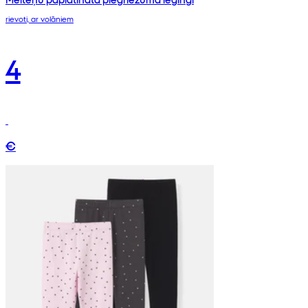
rievoti, ar volāniem
4
€