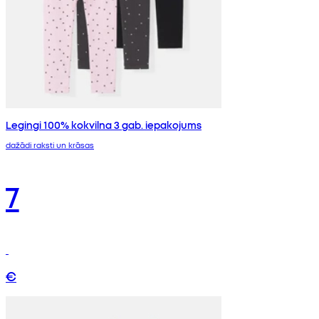
Legingi 100% kokvilna 3 gab. iepakojums
dažādi raksti un krāsas
7
€