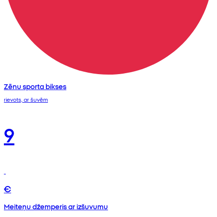
Zēnu sporta bikses
rievots, ar šuvēm
9
€
Meiteņu džemperis ar izšuvumu