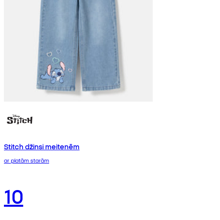
Stitch džinsi meitenēm
ar platām starām
10