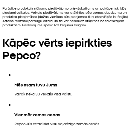
Parādītie produkti ir nākamo piedāvājumu priekšskatījums un pakāpeniski kļūs
pieejami veikalos. Veikalu piedāvājums var atšķirties pēc cenas, daudzuma un
produkta pieejamības (dažas vienības būs pieejamas tikai atsevišķās lokācijās).
Attēlos redzami paraugu dizaini un tie var nedaudz atšķirties no faktiskajiem
produktiem. Piedāvājums spēkā līdz krājumu beigām.
Kāpēc vērts iepirkties
Pepco?
Mēs esam tuvu Jums
Vairāk nekā 30 veikalu visā valstī.
Vienmēr zemas cenas
Pepco Jūs atradīsiet visu vajadzīgo zemās cenās.