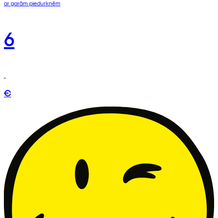
ar garām piedurknēm
6
€