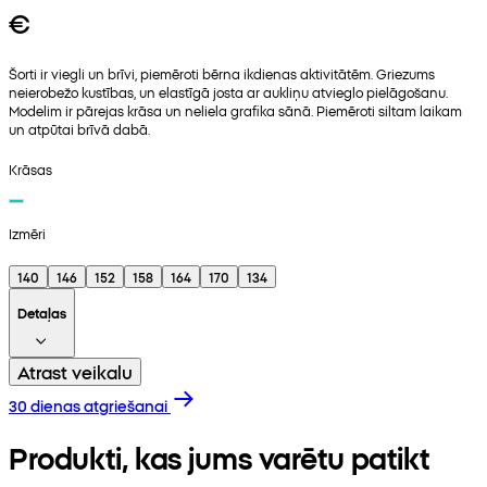
€
Šorti ir viegli un brīvi, piemēroti bērna ikdienas aktivitātēm. Griezums
neierobežo kustības, un elastīgā josta ar aukliņu atvieglo pielāgošanu.
Modelim ir pārejas krāsa un neliela grafika sānā. Piemēroti siltam laikam
un atpūtai brīvā dabā.
Krāsas
Izmēri
140
146
152
158
164
170
134
Detaļas
Atrast veikalu
30 dienas atgriešanai
Produkti, kas jums varētu patikt