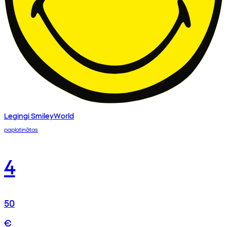
Legingi SmileyWorld
paplatinātas
4
50
€