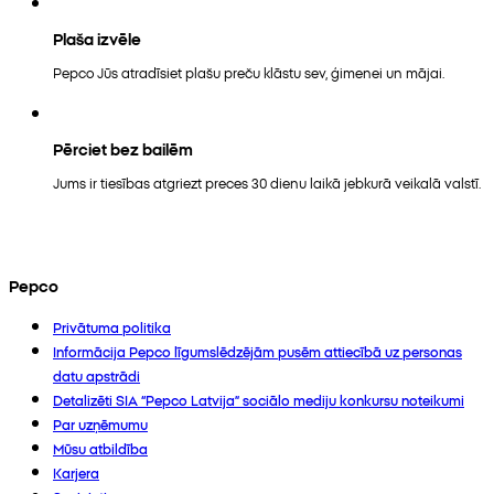
Plaša izvēle
Pepco Jūs atradīsiet plašu preču klāstu sev, ģimenei un mājai.
Pērciet bez bailēm
Jums ir tiesības atgriezt preces 30 dienu laikā jebkurā veikalā valstī.
Pepco
Privātuma politika
Informācija Pepco līgumslēdzējām pusēm attiecībā uz personas
datu apstrādi
Detalizēti SIA “Pepco Latvija” sociālo mediju konkursu noteikumi
Par uzņēmumu
Mūsu atbildība
Karjera