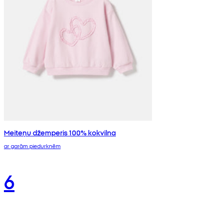
Meiteņu džemperis 100% kokvilna
ar garām piedurknēm
6