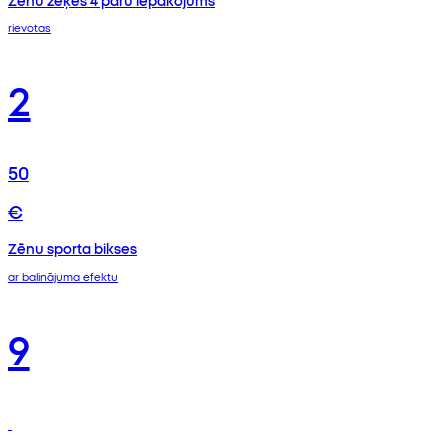
rievotas
2
50
€
Zēnu sporta bikses
ar balinājuma efektu
9