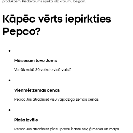
produktiem. Piedāvājums spēkā līdz krājumu beigām.
Kāpēc vērts iepirkties
Pepco?
Mēs esam tuvu Jums
Vairāk nekā 30 veikalu visā valstī.
Vienmēr zemas cenas
Pepco Jūs atradīsiet visu vajadzīgo zemās cenās.
Plaša izvēle
Pepco Jūs atradīsiet plašu preču klāstu sev, ģimenei un mājai.