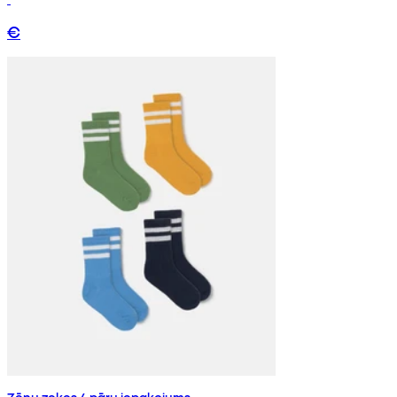
€
Zēnu zeķes 4 pāru iepakojums