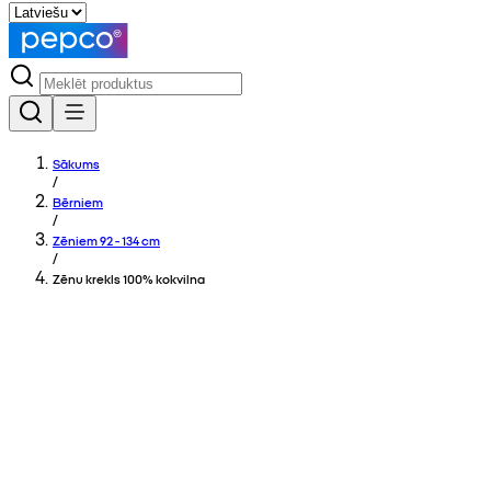
Sākums
/
Bērniem
/
Zēniem 92 - 134 cm
/
Zēnu krekls 100% kokvilna