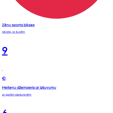
Zēnu sporta bikses
rievots, ar šuvēm
9
€
Meiteņu džemperis ar izšuvumu
ar garām piedurknēm
6