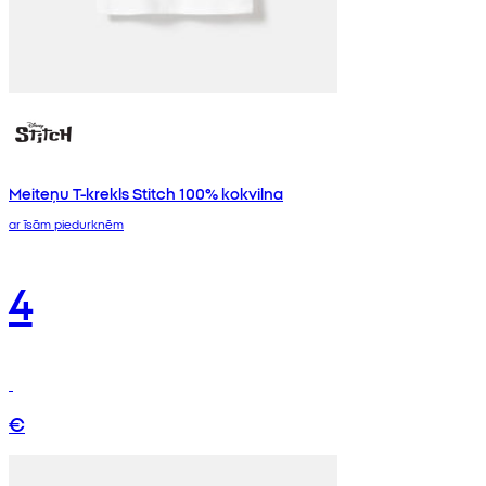
Meiteņu T-krekls Stitch 100% kokvilna
ar īsām piedurknēm
4
€