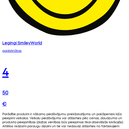
Legingi SmileyWorld
paplatinātas
4
50
€
Parādītie produkti ir nākamo piedāvājumu priekšskatījums un pakāpeniski kļūs
pieejami veikalos. Veikalu piedāvājums var atšķirties pēc cenas, daudzuma un
produkta pieejamības (dažas vienības būs pieejamas tikai atsevišķās lokācijās).
Attēlos redzami paraugu dizaini un tie var nedaudz atšķirties no faktiskajiem