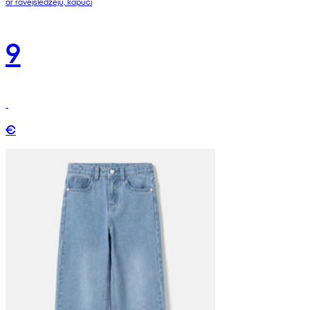
ar rāvējslēdzēju, kapuci
9
€