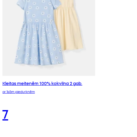
Kleitas meitenēm 100% kokvilna 2 gab.
ar īsām piedurknēm
7