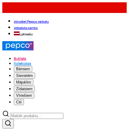
Atrodiet Pepco veikalu
Atbalsta centrs
Latviešu
Buklets
Kolekcijas
Bērniem
Sievietēm
Mājoklim
Zīdaiņiem
Vīriešiem
Citi