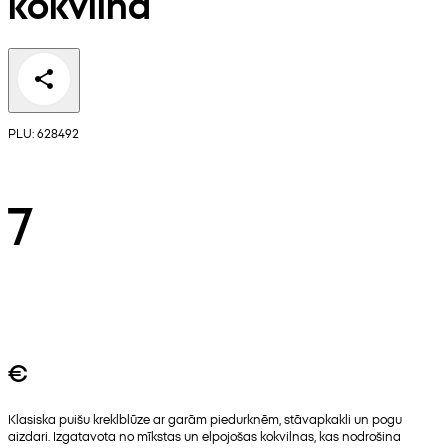
kokvilna
PLU: 628492
7
€
Klasiska puišu kreklblūze ar garām piedurknēm, stāvapkakli un pogu
aizdari. Izgatavota no mīkstas un elpojošas kokvilnas, kas nodrošina