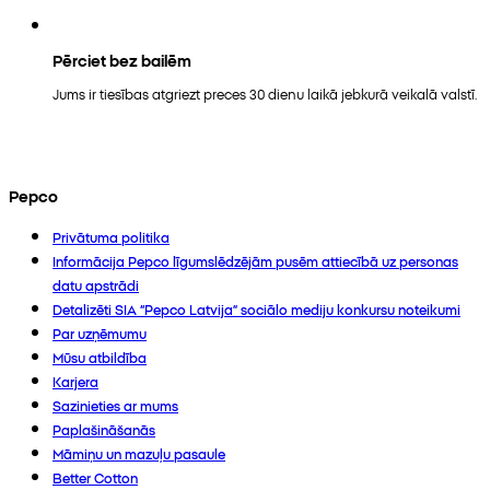
Pērciet bez bailēm
Jums ir tiesības atgriezt preces 30 dienu laikā jebkurā veikalā valstī.
Pepco
Privātuma politika
Informācija Pepco līgumslēdzējām pusēm attiecībā uz personas
datu apstrādi
Detalizēti SIA “Pepco Latvija” sociālo mediju konkursu noteikumi
Par uzņēmumu
Mūsu atbildība
Karjera
Sazinieties ar mums
Paplašināšanās
Māmiņu un mazuļu pasaule
Better Cotton