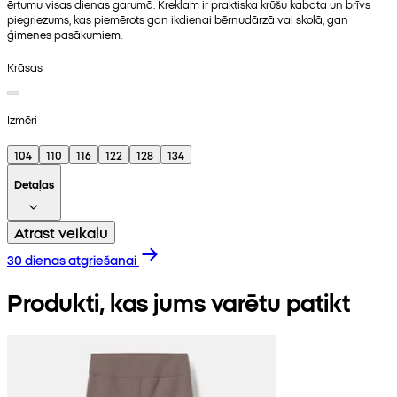
ērtumu visas dienas garumā. Kreklam ir praktiska krūšu kabata un brīvs
piegriezums, kas piemērots gan ikdienai bērnudārzā vai skolā, gan
ģimenes pasākumiem.
Krāsas
Izmēri
104
110
116
122
128
134
Detaļas
Atrast veikalu
30 dienas atgriešanai
Produkti, kas jums varētu patikt