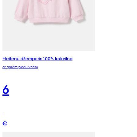
Meiteņu džemperis 100% kokvilna
ar garām piedurknēm
6
€