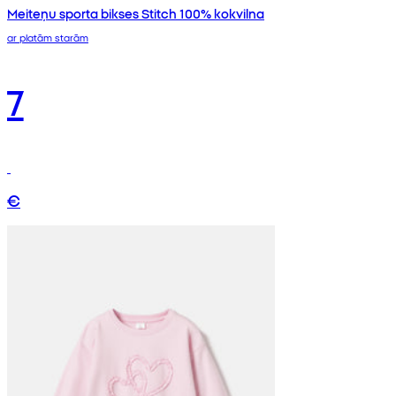
Meiteņu sporta bikses Stitch 100% kokvilna
ar platām starām
7
€