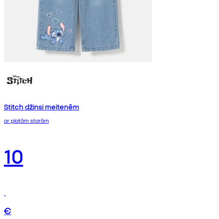
Stitch džinsi meitenēm
ar platām starām
10
€