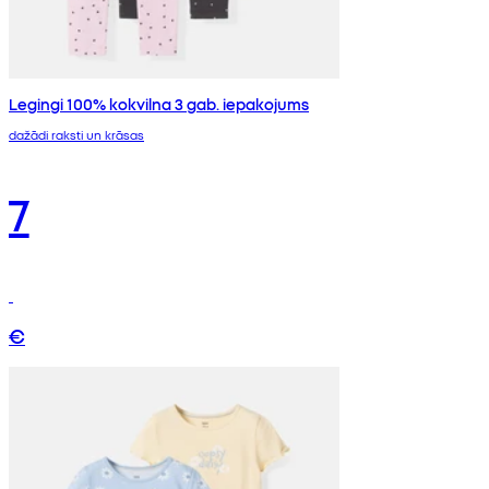
Legingi 100% kokvilna 3 gab. iepakojums
dažādi raksti un krāsas
7
€