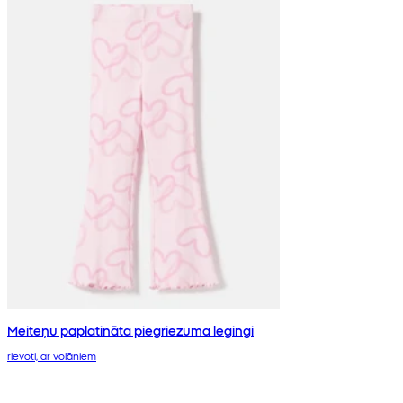
Meiteņu paplatināta piegriezuma legingi
rievoti, ar volāniem