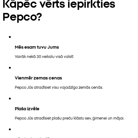
Kāpēc vērts iepirkties
Pepco?
Mēs esam tuvu Jums
Vairāk nekā 30 veikalu visā valstī.
Vienmēr zemas cenas
Pepco Jūs atradīsiet visu vajadzīgo zemās cenās.
Plaša izvēle
Pepco Jūs atradīsiet plašu preču klāstu sev, ģimenei un mājai.