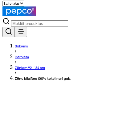
Sākums
/
Bērniem
/
Zēniem 92 - 134 cm
/
Zēnu biksītes 100% kokvilna 4 gab.