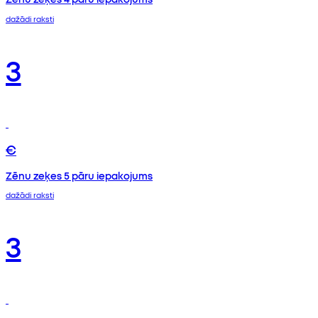
dažādi raksti
3
€
Zēnu zeķes 5 pāru iepakojums
dažādi raksti
3