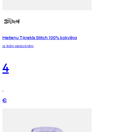
Meiteņu T-krekls Stitch 100% kokvilna
ar īsām piedurknēm
4
€