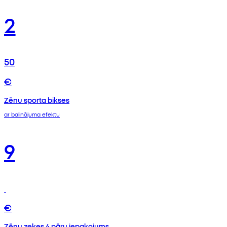
2
50
€
Zēnu sporta bikses
ar balinājuma efektu
9
€
Zēnu zeķes 4 pāru iepakojums