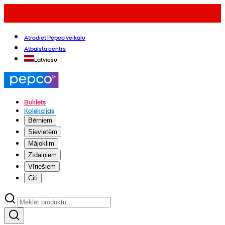
Atrodiet Pepco veikalu
Atbalsta centrs
Latviešu
Buklets
Kolekcijas
Bērniem
Sievietēm
Mājoklim
Zīdaiņiem
Vīriešiem
Citi