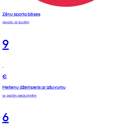
Zēnu sporta bikses
rievots, ar šuvēm
9
€
Meiteņu džemperis ar izšuvumu
ar garām piedurknēm
6