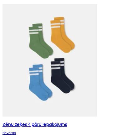
Zēnu zeķes 4 pāru iepakojums
rievotas