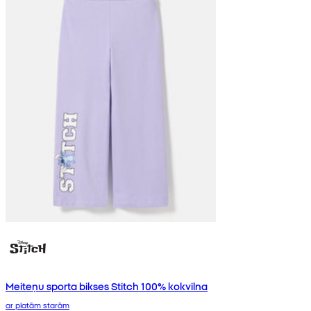
Meiteņu sporta bikses Stitch 100% kokvilna
ar platām starām