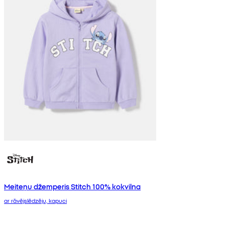
Meiteņu džemperis Stitch 100% kokvilna
ar rāvējslēdzēju, kapuci