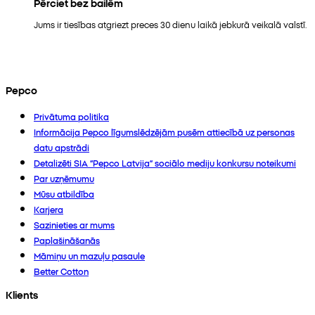
Pērciet bez bailēm
Jums ir tiesības atgriezt preces 30 dienu laikā jebkurā veikalā valstī.
Pepco
Privātuma politika
Informācija Pepco līgumslēdzējām pusēm attiecībā uz personas
datu apstrādi
Detalizēti SIA “Pepco Latvija” sociālo mediju konkursu noteikumi
Par uzņēmumu
Mūsu atbildība
Karjera
Sazinieties ar mums
Paplašināšanās
Māmiņu un mazuļu pasaule
Better Cotton
Klients