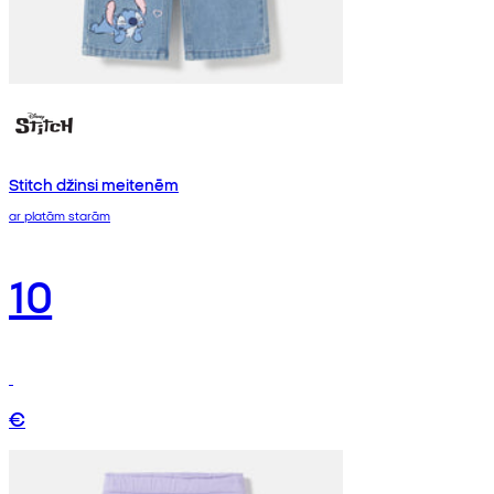
Stitch džinsi meitenēm
ar platām starām
10
€