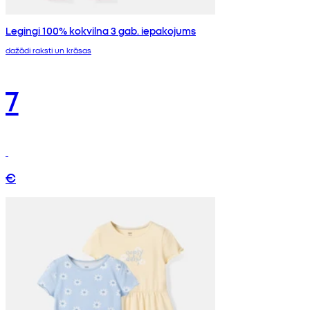
Legingi 100% kokvilna 3 gab. iepakojums
dažādi raksti un krāsas
7
€