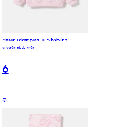
Meiteņu džemperis 100% kokvilna
ar garām piedurknēm
6
€