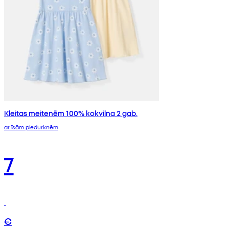
Kleitas meitenēm 100% kokvilna 2 gab.
ar īsām piedurknēm
7
€