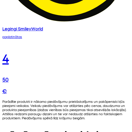
Legingi SmileyWorld
paplatinātas
4
50
€
Parādītie produkti ir nākamo piedāvājumu priekšskatījums un pakāpeniski kļūs
pieejami veikalos. Veikalu piedāvājums var atšķirties pēc cenas, daudzuma un
produkta pieejamības (dažas vienības būs pieejamas tikai atsevišķās lokācijās).
Attēlos redzami paraugu dizaini un tie var nedaudz atšķirties no faktiskajiem
produktiem. Piedāvājums spēkā līdz krājumu beigām.