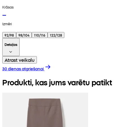
Krāsas
Izmēri
92/98
98/104
110/116
122/128
Detaļas
Atrast veikalu
30 dienas atgriešanai
Produkti, kas jums varētu patikt