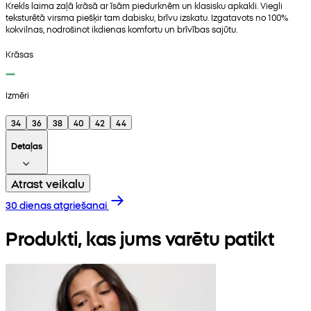
Krekls laima zaļā krāsā ar īsām piedurknēm un klasisku apkakli. Viegli
teksturētā virsma piešķir tam dabisku, brīvu izskatu. Izgatavots no 100%
kokvilnas, nodrošinot ikdienas komfortu un brīvības sajūtu.
Krāsas
Izmēri
34
36
38
40
42
44
Detaļas
Atrast veikalu
30 dienas atgriešanai
Produkti, kas jums varētu patikt