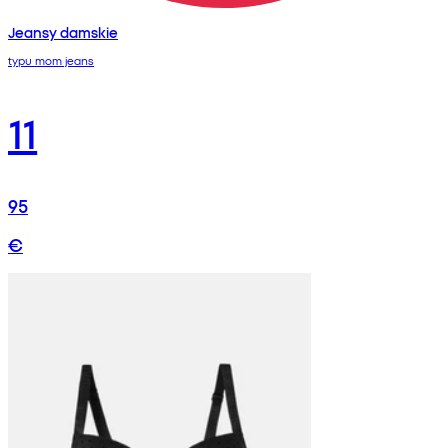
Jeansy damskie
typu mom jeans
11
95
€