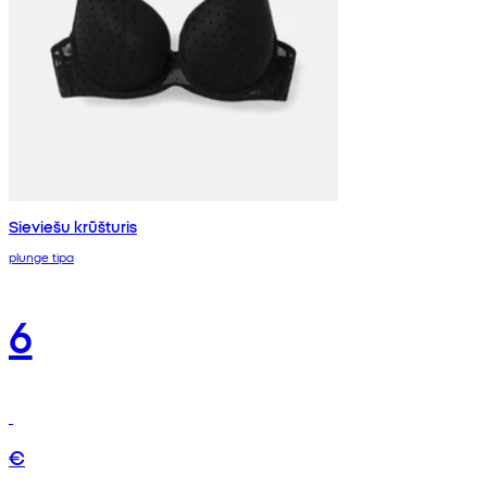
Sieviešu krūšturis
plunge tipa
6
€