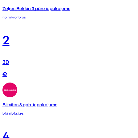
Zeķes Bekkin 3 pāru iepakojums
no mikrofibras
2
30
€
Biksītes 3 gab. iepakojums
bikini biksītes
4