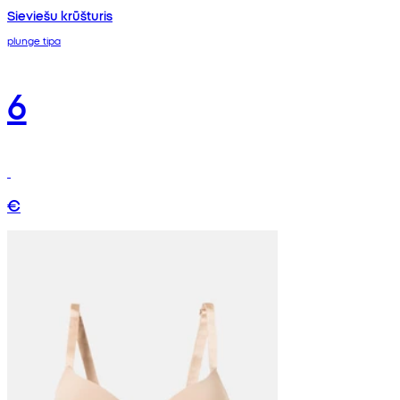
Sieviešu krūšturis
plunge tipa
6
€