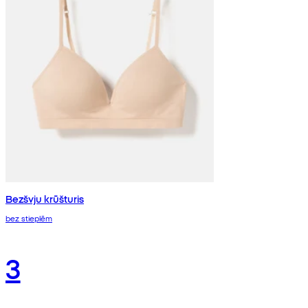
Bezšvju krūšturis
bez stieplēm
3