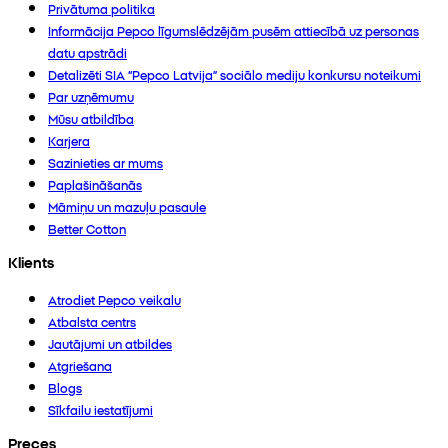
Privātuma politika
Informācija Pepco līgumslēdzējām pusēm attiecībā uz personas
datu apstrādi
Detalizēti SIA “Pepco Latvija” sociālo mediju konkursu noteikumi
Par uzņēmumu
Mūsu atbildība
Karjera
Sazinieties ar mums
Paplašināšanās
Māmiņu un mazuļu pasaule
Better Cotton
Klients
Atrodiet Pepco veikalu
Atbalsta centrs
Jautājumi un atbildes
Atgriešana
Blogs
Sīkfailu iestatījumi
Preces