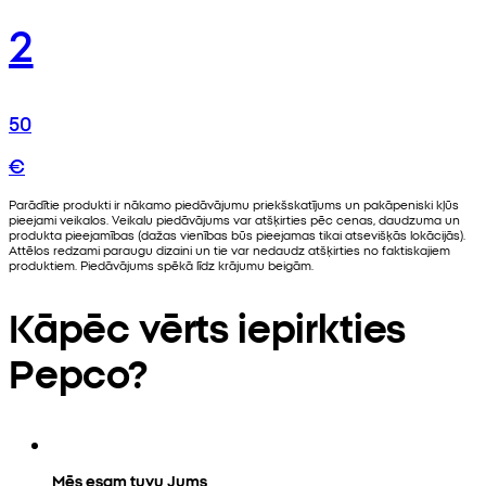
2
50
€
Parādītie produkti ir nākamo piedāvājumu priekšskatījums un pakāpeniski kļūs
pieejami veikalos. Veikalu piedāvājums var atšķirties pēc cenas, daudzuma un
produkta pieejamības (dažas vienības būs pieejamas tikai atsevišķās lokācijās).
Attēlos redzami paraugu dizaini un tie var nedaudz atšķirties no faktiskajiem
produktiem. Piedāvājums spēkā līdz krājumu beigām.
Kāpēc vērts iepirkties
Pepco?
Mēs esam tuvu Jums