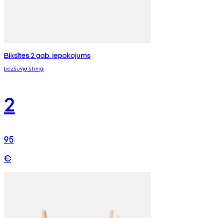
Biksītes 2 gab. iepakojums
bezšuvju stringi
2
95
€