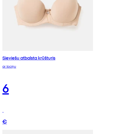
Sieviešu atbalsta krūšturis
ar lociņu
6
€