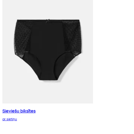
Sieviešu biksītes
ar sietiņu