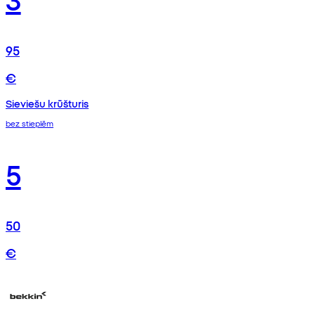
95
€
Sieviešu krūšturis
bez stieplēm
5
50
€