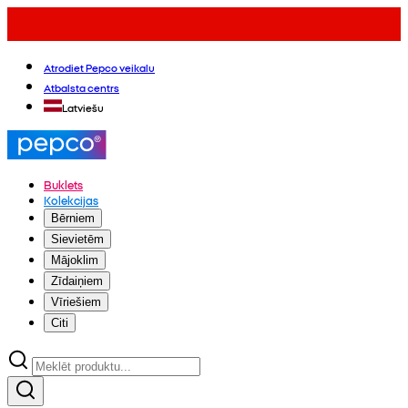
Atrodiet Pepco veikalu
Atbalsta centrs
Latviešu
Buklets
Kolekcijas
Bērniem
Sievietēm
Mājoklim
Zīdaiņiem
Vīriešiem
Citi