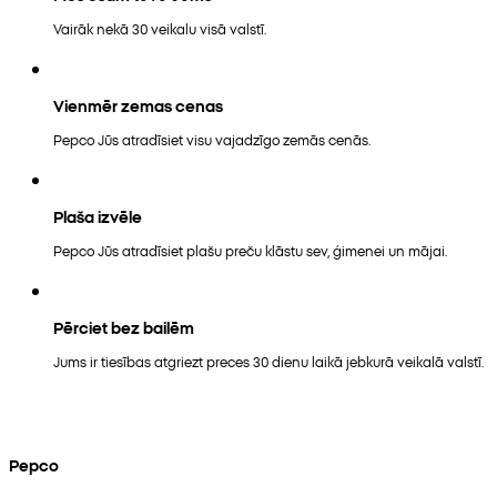
Vairāk nekā 30 veikalu visā valstī.
Vienmēr zemas cenas
Pepco Jūs atradīsiet visu vajadzīgo zemās cenās.
Plaša izvēle
Pepco Jūs atradīsiet plašu preču klāstu sev, ģimenei un mājai.
Pērciet bez bailēm
Jums ir tiesības atgriezt preces 30 dienu laikā jebkurā veikalā valstī.
Pepco