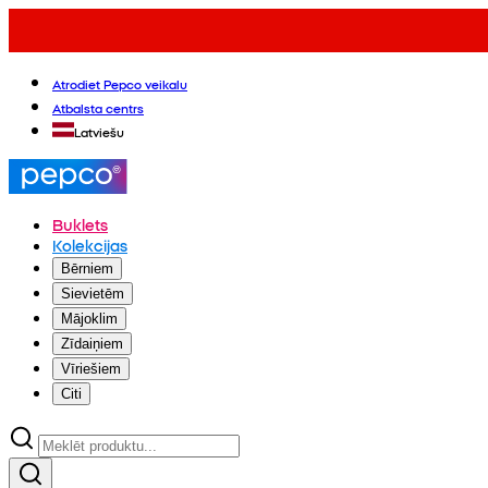
Atrodiet Pepco veikalu
Atbalsta centrs
Latviešu
Buklets
Kolekcijas
Bērniem
Sievietēm
Mājoklim
Zīdaiņiem
Vīriešiem
Citi