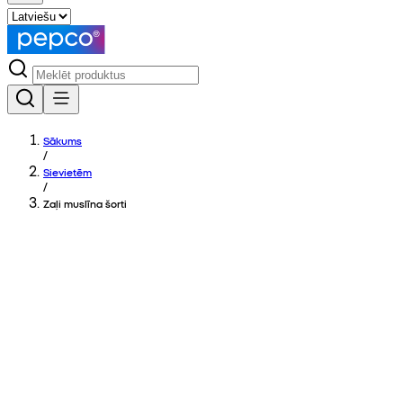
Sākums
/
Sievietēm
/
Zaļi muslīna šorti