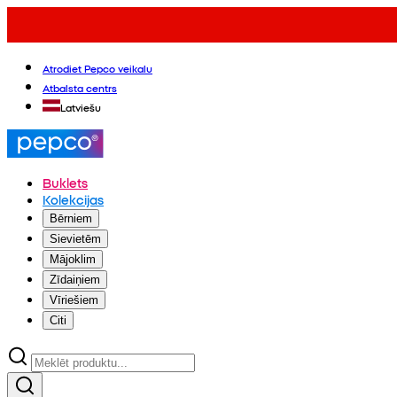
Atrodiet Pepco veikalu
Atbalsta centrs
Latviešu
Buklets
Kolekcijas
Bērniem
Sievietēm
Mājoklim
Zīdaiņiem
Vīriešiem
Citi