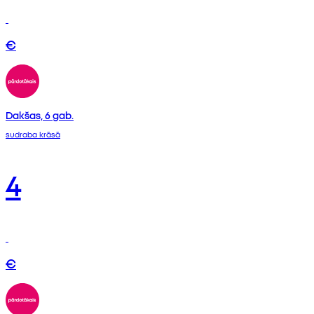
€
Dakšas, 6 gab.
sudraba krāsā
4
€