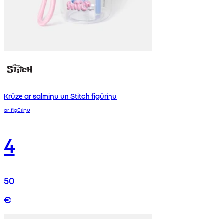
Krūze ar salmiņu un Stitch figūriņu
ar figūriņu
4
50
€