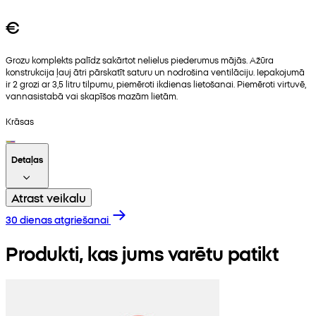
€
Grozu komplekts palīdz sakārtot nelielus piederumus mājās. Ažūra
konstrukcija ļauj ātri pārskatīt saturu un nodrošina ventilāciju. Iepakojumā
ir 2 grozi ar 3,5 litru tilpumu, piemēroti ikdienas lietošanai. Piemēroti virtuvē,
vannasistabā vai skapīšos mazām lietām.
Krāsas
Detaļas
Atrast veikalu
30 dienas atgriešanai
Produkti, kas jums varētu patikt