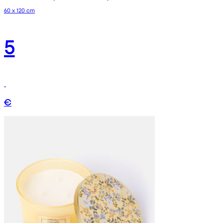
60 x 120 cm
5
€