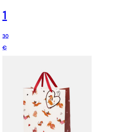
1
30
€