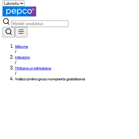
Sākums
/
Mājoklim
/
Tīrīšana un kārtošana
/
Vidēja izmēra grozu komplekts glabāšanai