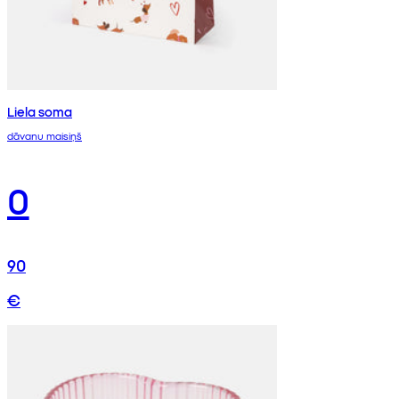
Liela soma
dāvanu maisiņš
0
90
€