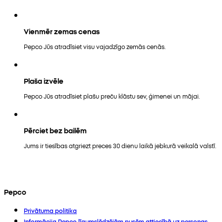
Vienmēr zemas cenas
Pepco Jūs atradīsiet visu vajadzīgo zemās cenās.
Plaša izvēle
Pepco Jūs atradīsiet plašu preču klāstu sev, ģimenei un mājai.
Pērciet bez bailēm
Jums ir tiesības atgriezt preces 30 dienu laikā jebkurā veikalā valstī.
Pepco
Privātuma politika
Informācija Pepco līgumslēdzējām pusēm attiecībā uz personas