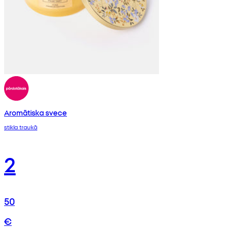
Aromātiska svece
stikla traukā
2
50
€