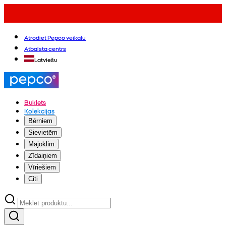
Atrodiet Pepco veikalu
Atbalsta centrs
Latviešu
Buklets
Kolekcijas
Bērniem
Sievietēm
Mājoklim
Zīdaiņiem
Vīriešiem
Citi