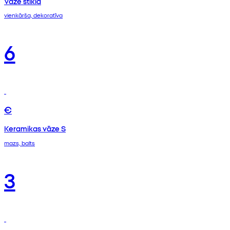
Vāze stikla
vienkārša, dekoratīva
6
€
Keramikas vāze S
mazs, balts
3