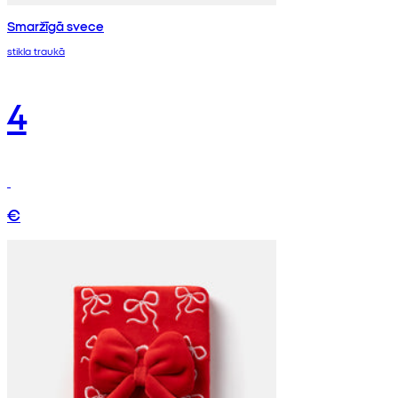
Smaržīgā svece
stikla traukā
4
€