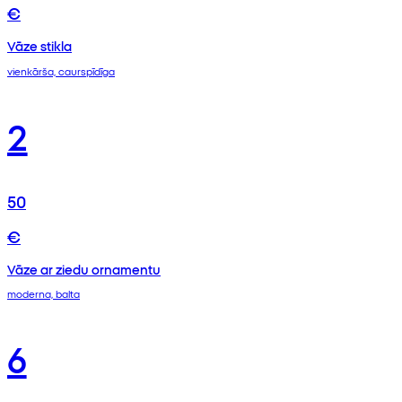
€
Vāze stikla
vienkārša, caurspīdīga
2
50
€
Vāze ar ziedu ornamentu
moderna, balta
6