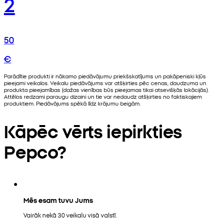
2
50
€
Parādītie produkti ir nākamo piedāvājumu priekšskatījums un pakāpeniski kļūs
pieejami veikalos. Veikalu piedāvājums var atšķirties pēc cenas, daudzuma un
produkta pieejamības (dažas vienības būs pieejamas tikai atsevišķās lokācijās).
Attēlos redzami paraugu dizaini un tie var nedaudz atšķirties no faktiskajiem
produktiem. Piedāvājums spēkā līdz krājumu beigām.
Kāpēc vērts iepirkties
Pepco?
Mēs esam tuvu Jums
Vairāk nekā 30 veikalu visā valstī.