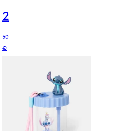
2
50
€