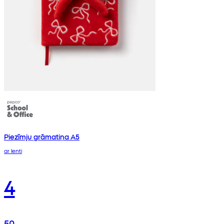
Piezīmju grāmatiņa A5
ar lenti
4
50