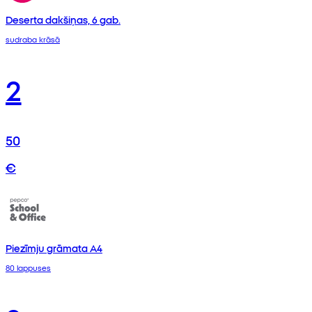
Deserta dakšiņas, 6 gab.
sudraba krāsā
2
50
€
Piezīmju grāmata A4
80 lappuses