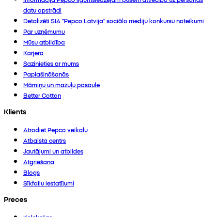
datu apstrādi
Detalizēti SIA “Pepco Latvija” sociālo mediju konkursu noteikumi
Par uzņēmumu
Mūsu atbildība
Karjera
Sazinieties ar mums
Paplašināšanās
Māmiņu un mazuļu pasaule
Better Cotton
Klients
Atrodiet Pepco veikalu
Atbalsta centrs
Jautājumi un atbildes
Atgriešana
Blogs
Sīkfailu iestatījumi
Preces